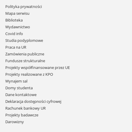
Pomiń
Polityka prywatności
nawigację
Mapa serwisu
i
Biblioteka
przejdź
Wydawnictwo
do
Covid info
treści
Studia podyplomowe
Praca na UR
Zamówienia publiczne
Fundusze strukturalne
Projekty współfinansowane przez UE
Projekty realizowane z KPO
Wynajem sal
Domy studenta
Dane kontaktowe
Deklaracja dostępności cyfrowej
Rachunek bankowy UR
Projekty badawcze
Darowizny