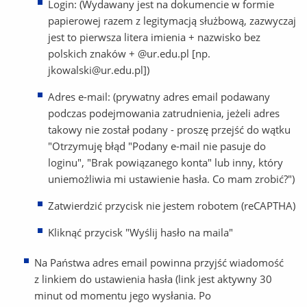
Login: (Wydawany jest na dokumencie w formie
papierowej razem z legitymacją służbową, zazwyczaj
jest to pierwsza litera imienia + nazwisko bez
polskich znaków + @ur.edu.pl [np.
jkowalski@ur.edu.pl])
Adres e-mail: (prywatny adres email podawany
podczas podejmowania zatrudnienia, jeżeli adres
takowy nie został podany - proszę przejść do wątku
"Otrzymuję błąd "Podany e-mail nie pasuje do
loginu", "Brak powiązanego konta" lub inny, który
uniemożliwia mi ustawienie hasła. Co mam zrobić?")
Zatwierdzić przycisk nie jestem robotem (reCAPTHA)
Kliknąć przycisk "Wyślij hasło na maila"
Na Państwa adres email powinna przyjść wiadomość
z linkiem do ustawienia hasła (link jest aktywny 30
minut od momentu jego wysłania. Po