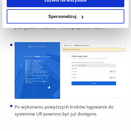
Po przejściu w wybrany link należy wpisać hasło
spełniające kryteria podane na stronie, następnie
Spersonalizuj
powtórzyć wpisane wcześniej hasło oraz zaznaczyć pole
„Nie jestem robotem” i kliknąć „Zmień hasło”.
Po wykonaniu powyższych kroków logowanie do
systemów UR powinno być już dostępne.