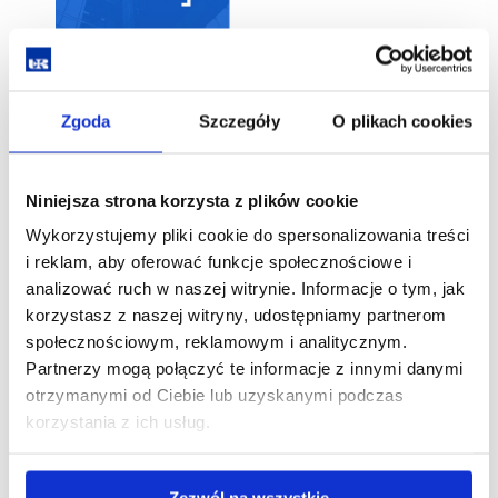
Login: (Wydawany jest na dokumencie w formie
papierowej razem z legitymacją służbową, zazwyczaj
jest to pierwsza litera imienia + nazwisko bez
Zgoda
Szczegóły
O plikach cookies
polskich znaków + @ur.edu.pl [np.
jkowalski@ur.edu.pl])
Niniejsza strona korzysta z plików cookie
Adres e-mail: (prywatny adres email podawany
podczas rejestracji w systemie rekrutacyjnym)
Wykorzystujemy pliki cookie do spersonalizowania treści
i reklam, aby oferować funkcje społecznościowe i
Zatwierdzić przycisk nie jestem robotem (reCAPTHA)
analizować ruch w naszej witrynie. Informacje o tym, jak
korzystasz z naszej witryny, udostępniamy partnerom
Kliknąć przycisk "Wyślij hasło na maila"
społecznościowym, reklamowym i analitycznym.
Partnerzy mogą połączyć te informacje z innymi danymi
Na Państwa adres email powinna przyjść wiadomość
otrzymanymi od Ciebie lub uzyskanymi podczas
z linkiem do ustawienia hasła (link jest aktywny 30
korzystania z ich usług.
minut od momentu jego wysłania. Po
upływie tego czasu konieczne będzie ponowne przejście
opisanego powyżej procesu generowania linku).
Zezwól na wszystkie