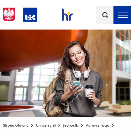
Słowa
kluczowe
Menu - górna belka
Strona Główna
Uniwersytet
Jednostki
Administracja