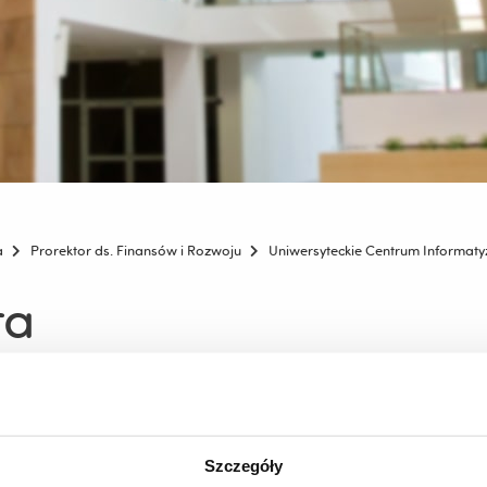
a
Prorektor ds. Finansów i Rozwoju
Uniwersyteckie Centrum Informatyz
ra
j strony webowej
Szczegóły
nych źródeł