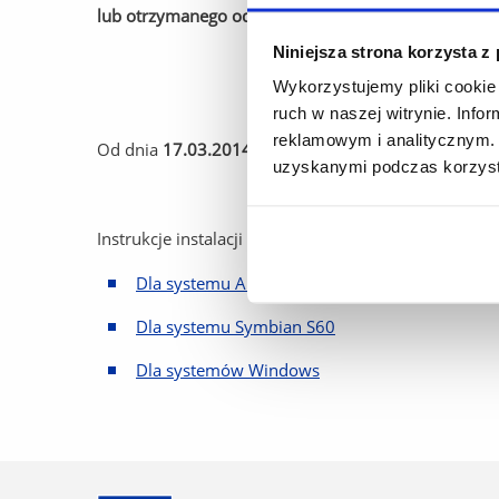
lub otrzymanego od innych osób.
Niniejsza strona korzysta z
Wykorzystujemy pliki cookie 
ruch w naszej witrynie. Inf
reklamowym i analitycznym. 
Od dnia
17.03.2014 r.
obowiązuje nowy certyfikat s
uzyskanymi podczas korzysta
Instrukcje instalacji certyfikatu:
Dla systemu Android 4.0.4
Dla systemu Symbian S60
Dla systemów Windows