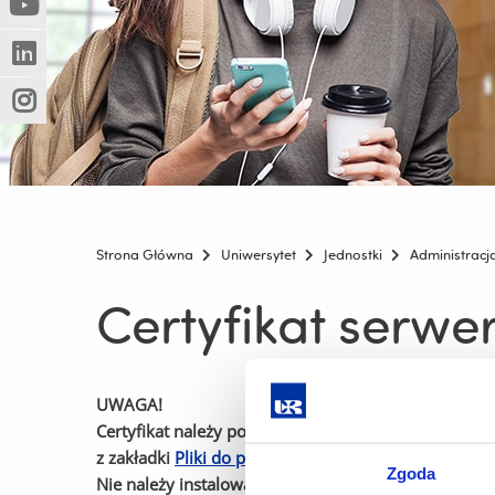
(Nowe
(Link
innej
okno)
do
strony)
(Nowe
(Link
innej
okno)
do
strony)
(Nowe
(Link
innej
okno)
do
strony)
innej
strony)
Strona Główna
Uniwersytet
Jednostki
Administracj
Certyfikat serwe
UWAGA!
Certyfikat należy pobierać bezpośrednio z niniejsze
z zakładki
Pliki do pobrania
.
Zgoda
Nie należy instalować certyfikatu pochodzącego z in