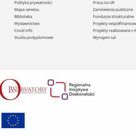
Pomiń
Polityka prywatności
Praca na UR
nawigację
Mapa serwisu
Zamówienia publiczne
i
Biblioteka
Fundusze strukturalne
przejdź
Wydawnictwo
Projekty współfinansow
do
Covid info
Projekty realizowane z
treści
Studia podyplomowe
Wynajem sal