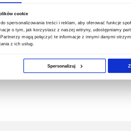
 plików cookie
do spersonalizowania treści i reklam, aby oferować funkcje sp
ormacje o tym, jak korzystasz z naszej witryny, udostępniamy p
Partnerzy mogą połączyć te informacje z innymi danymi otrzym
erwera (
CA
-UR.cer
), do pobrania z zakładki
Pliki do pobrania
.
nia z ich usług.
Spersonalizuj
Z