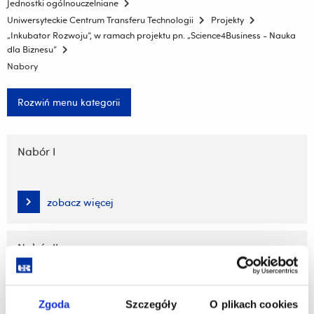
Jednostki ogólnouczelniane
Uniwersyteckie Centrum Transferu Technologii
Projekty
„Inkubator Rozwoju”, w ramach projektu pn. „Science4Business - Nauka
dla Biznesu”
Nabory
Rozwiń menu kategorii
Pomiń
nawigację
Nabór I
i
przejdź
do
zobacz więcej
treści
Nabór II
zobacz więcej
Zgoda
Szczegóły
O plikach cookies