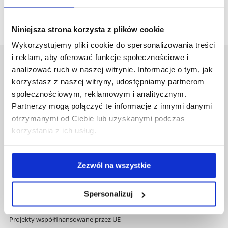
Niniejsza strona korzysta z plików cookie
Wykorzystujemy pliki cookie do spersonalizowania treści
i reklam, aby oferować funkcje społecznościowe i
Uniwersytet Rzeszowski
analizować ruch w naszej witrynie. Informacje o tym, jak
Al. Tadeusza Rejtana 16C
korzystasz z naszej witryny, udostępniamy partnerom
35-959 Rzeszów
społecznościowym, reklamowym i analitycznym.
Partnerzy mogą połączyć te informacje z innymi danymi
Pomiń
Polityka prywatności
otrzymanymi od Ciebie lub uzyskanymi podczas
nawigację
Mapa serwisu
korzystania z ich usług.
i
Biblioteka
przejdź
Wydawnictwo
do
Covid info
Zezwól na wszystkie
treści
Studia podyplomowe
Praca na UR
Spersonalizuj
Zamówienia publiczne
Fundusze strukturalne
Projekty współfinansowane przez UE