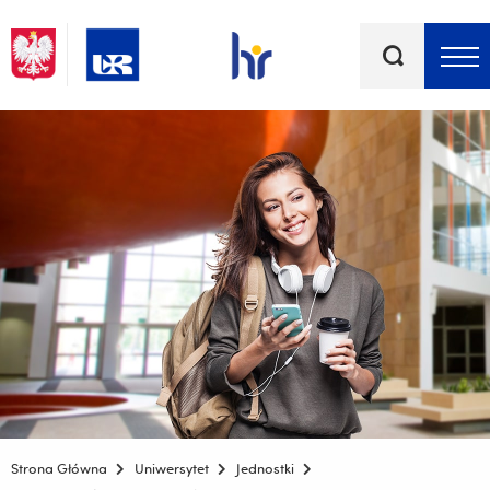
Słowa
kluczowe
Menu - górna belka
Strona Główna
Uniwersytet
Jednostki