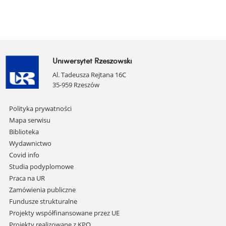
Uniwersytet Rzeszowski
Al. Tadeusza Rejtana 16C
35-959 Rzeszów
Pomiń
Polityka prywatności
nawigację
Mapa serwisu
i
Biblioteka
przejdź
Wydawnictwo
do
Covid info
treści
Studia podyplomowe
Praca na UR
Zamówienia publiczne
Fundusze strukturalne
Projekty współfinansowane przez UE
Projekty realizowane z KPO