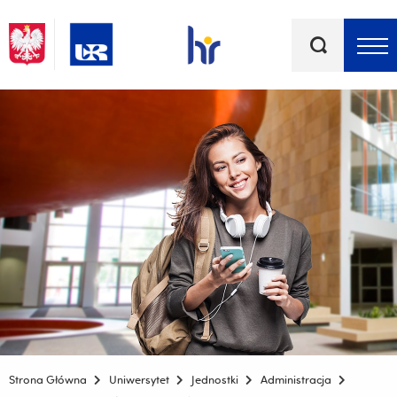
Słowa
kluczowe
Menu - górna belka
Strona Główna
Uniwersytet
Jednostki
Administracja