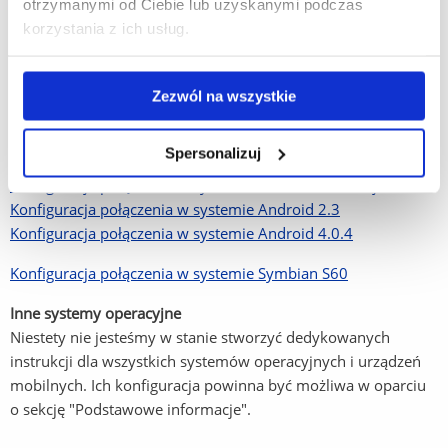
otrzymanymi od Ciebie lub uzyskanymi podczas
System Windows XP
korzystania z ich usług.
Ręczne tworzenie profilu sieciowego eduroam
System Linux
Zezwól na wszystkie
Konfiguracja połączenia w Network Manager
System Android
Spersonalizuj
Konfiguracja połączenia w systemie Android od wersji 14
Konfiguracja połączenia w systemie Android 2.3
Konfiguracja połączenia w systemie Android 4.0.4
Konfiguracja połączenia w systemie Symbian S60
Inne systemy operacyjne
Niestety nie jesteśmy w stanie stworzyć dedykowanych
instrukcji dla wszystkich systemów operacyjnych i urządzeń
mobilnych. Ich konfiguracja powinna być możliwa w oparciu
o sekcję "Podstawowe informacje".