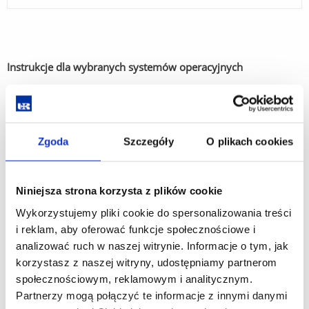
Instrukcje dla wybranych systemów operacyjnych
System Windows 10/11
Automatyczny konfigurator eduroam
Zgoda
Szczegóły
O plikach cookies
System Windows 8
Konfiguracja automatyczna przy pomocy instalatora (metoda
Niniejsza strona korzysta z plików cookie
zalecana)
Wykorzystujemy pliki cookie do spersonalizowania treści
Konfiguracja połączenia poprzez kreatora Windows 8
i reklam, aby oferować funkcje społecznościowe i
System Windows Vista/7
analizować ruch w naszej witrynie. Informacje o tym, jak
Konfiguracja automatyczna przy pomocy instalatora (metoda
korzystasz z naszej witryny, udostępniamy partnerom
zalecana)
społecznościowym, reklamowym i analitycznym.
Konfiguracja połączenia poprzez kreatora Windows Vista/7
Partnerzy mogą połączyć te informacje z innymi danymi