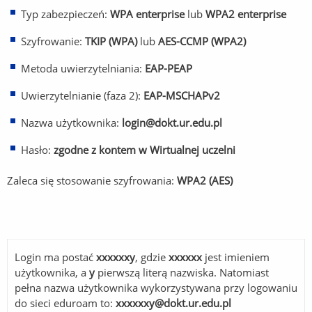
Typ zabezpieczeń:
WPA enterprise
lub
WPA2 enterprise
Szyfrowanie:
TKIP (WPA)
lub
AES-CCMP (WPA2)
Metoda uwierzytelniania:
EAP-PEAP
Uwierzytelnianie (faza 2):
EAP-MSCHAPv2
Nazwa użytkownika:
login@dokt.ur.edu.pl
Hasło:
zgodne z kontem w Wirtualnej uczelni
Zaleca się stosowanie szyfrowania:
WPA2 (AES)
Login ma postać
xxxxxxy
, gdzie
xxxxxx
jest imieniem
użytkownika, a
y
pierwszą literą nazwiska. Natomiast
pełna nazwa użytkownika wykorzystywana przy logowaniu
do sieci eduroam to:
xxxxxxy@dokt.ur.edu.pl