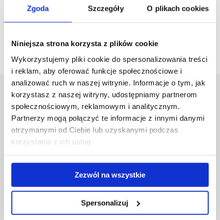
Zgoda
Szczegóły
O plikach cookies
zobacz więcej
Niniejsza strona korzysta z plików cookie
Wykorzystujemy pliki cookie do spersonalizowania treści
i reklam, aby oferować funkcje społecznościowe i
analizować ruch w naszej witrynie. Informacje o tym, jak
korzystasz z naszej witryny, udostępniamy partnerom
Uniwersytet Rzeszowski
społecznościowym, reklamowym i analitycznym.
Al. Tadeusza Rejtana 16C
Partnerzy mogą połączyć te informacje z innymi danymi
35-959 Rzeszów
otrzymanymi od Ciebie lub uzyskanymi podczas
Pomiń
Polityka prywatności
korzystania z ich usług.
nawigację
Mapa serwisu
i
Biblioteka
przejdź
Wydawnictwo
Zezwól na wszystkie
do
Covid info
treści
Studia podyplomowe
Spersonalizuj
Praca na UR