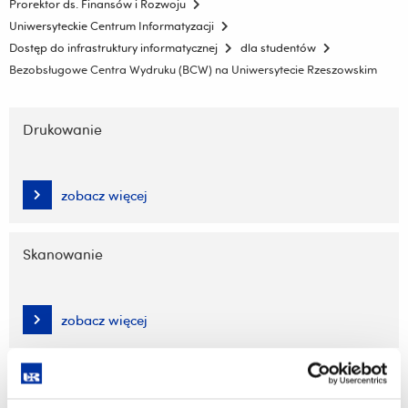
Prorektor ds. Finansów i Rozwoju
Uniwersyteckie Centrum Informatyzacji
Dostęp do infrastruktury informatycznej
dla studentów
Bezobsługowe Centra Wydruku (BCW) na Uniwersytecie Rzeszowskim
Pomiń
nawigację
Drukowanie
i
przejdź
do
zobacz więcej
treści
Skanowanie
zobacz więcej
Kopiowanie