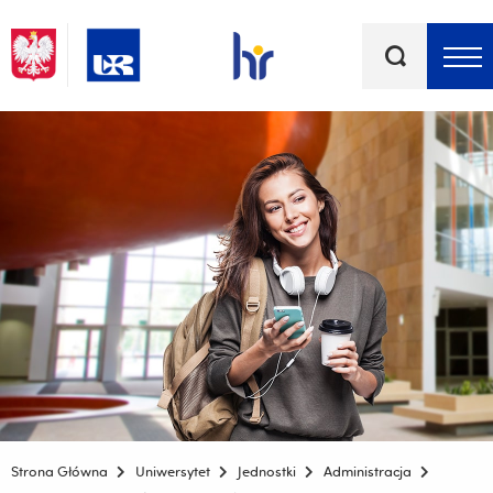
Słowa
kluczowe
Menu - górna belka
Strona Główna
Uniwersytet
Jednostki
Administracja