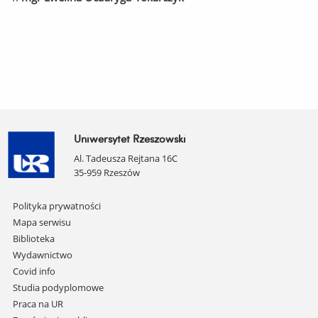
Uniwersytet Rzeszowski
Al. Tadeusza Rejtana 16C
35-959 Rzeszów
Pomiń
Polityka prywatności
nawigację
Mapa serwisu
i
Biblioteka
przejdź
Wydawnictwo
do
Covid info
treści
Studia podyplomowe
Praca na UR