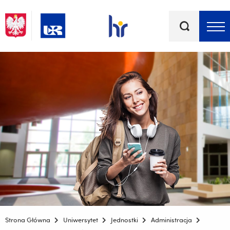
Słowa
kluczowe
Menu - górna belka
Strona Główna
Uniwersytet
Jednostki
Administracja