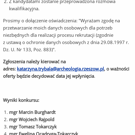
Z kandydatami zostanie przeprowadzona rozmowa
kwalifikacyjna.
Prosimy o dołączenie oświadczenia: "Wyrażam zgodę na
przetwarzanie moich danych osobowych dla potrzeb
niezbędnych dla realizacji procesu rekrutacji (zgodnie
z ustawą o ochronie danych osobowych z dnia 29.08.1997 r.
Dz. U. Nr 133, Poz. 883)".
Zgłoszenia należy kierować na
adres:
katarzyna.trybala@archeologia.rzeszow.pl
, o ważności
oferty będzie decydować data jej wpłynięcia
.
Wyniki konkursu:
mgr Marcin Burghardt
mgr Wojciech Rajpold
mgr Tomasz Tokarczyk
mgr Ewelina Ocadryga-Tokarczyk