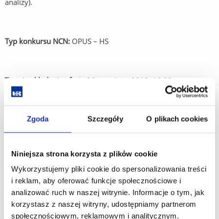
analizy).
Typ konkursu NCN
:
OPUS – HS
Termin składania ofert
: 26 września 2018, 16:00
Zgoda
Szczegóły
O plikach cookies
Forma składania ofert
: email
Niniejsza strona korzysta z plików cookie
Warunki zatrudnienia
:
Wykorzystujemy pliki cookie do spersonalizowania treści
Osoba na stanowisku stypendysty-doktoranta będzie
i reklam, aby oferować funkcje społecznościowe i
otrzymywała stypendium w wysokości 3000 zł miesięcznie
analizować ruch w naszej witrynie. Informacje o tym, jak
(trzy tysiące zł), przez okres 12 miesięcy od października
korzystasz z naszej witryny, udostępniamy partnerom
2018 (z możliwością przedłużenia stypendium
społecznościowym, reklamowym i analitycznym.