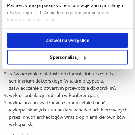
o 6 miesięcy).
Partnerzy mogą połączyć te informacje z innymi danymi
otrzymanymi od Ciebie lub uzyskanymi podczas
korzystania z ich usług.
Dodatkowe informacje
:
wymagane dokumenty:
Zezwól na wszystkie
CV, w języku polskim,
Spersonalizuj
list motywacyjny, uwzględniający wszystkie elementy
wyszczególnione w wymaganiach, w języku polskim,
zaświadczenie o statusie doktoranta lub uczestnika
seminarium doktorskiego (w takim przypadku
zaświadczenie o otwartym przewodzie doktorskim),
wykaz publikacji i udziału w konferencjach,
wykaz przeprowadzonych samodzielnie badań
wykopaliskowych (lub udziału w badaniach kierowanych
przez innych archeologów wraz z opiniami kierowników
wykopalisk).