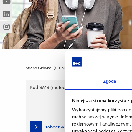
(Nowe
(Link
innej
okno)
do
strony)
(Nowe
(Link
innej
okno)
do
strony)
(Nowe
(Link
innej
okno)
do
strony)
innej
strony)
Strona Główna
Uniwersytet
Jednostki
Administracj
Pomiń
Zgoda
nawigację
Kod SMS (metoda zalecana)
Aplika
i
przejdź
Niniejsza strona korzysta z
do
Wykorzystujemy pliki cookie 
treści
ruch w naszej witrynie. Inf
reklamowym i analitycznym. 
zobacz więcej
uzyskanymi podczas korzysta