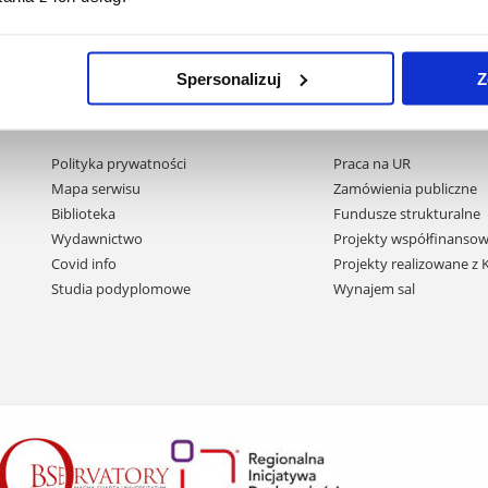
Spersonalizuj
Z
Pomiń
Polityka prywatności
Praca na UR
nawigację
Mapa serwisu
Zamówienia publiczne
i
Biblioteka
Fundusze strukturalne
przejdź
Wydawnictwo
Projekty współfinansow
do
Covid info
Projekty realizowane z
treści
Studia podyplomowe
Wynajem sal