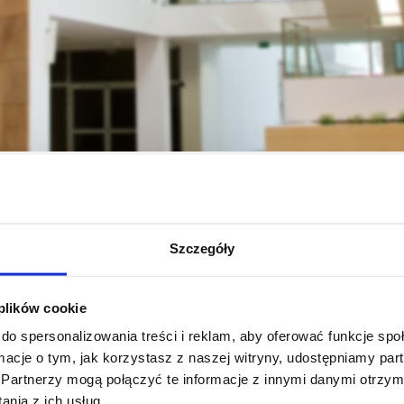
a
Prorektor ds. Finansów i Rozwoju
Uniwersyteckie Centrum Informatyz
Szczegóły
cja uwierzytelniająca
Samodzielna zmiana sposo
uwierzytelniania
wieloskładnikowego na
 plików cookie
koncie użytkownika
do spersonalizowania treści i reklam, aby oferować funkcje sp
ormacje o tym, jak korzystasz z naszej witryny, udostępniamy p
Partnerzy mogą połączyć te informacje z innymi danymi otrzym
zobacz więcej
zobacz więcej
nia z ich usług.