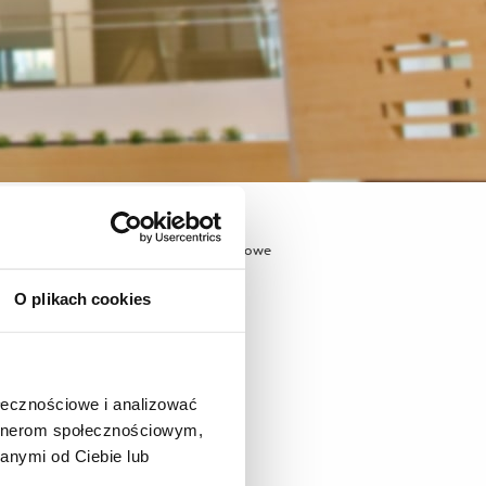
acji
Uwierzytelnianie wieloskładnikowe
O plikach cookies
bu
ołecznościowe i analizować
artnerom społecznościowym,
anymi od Ciebie lub