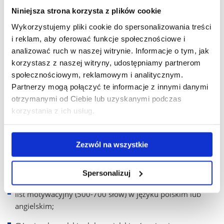
Niniejsza strona korzysta z plików cookie
Dr hab. n. med. inż. Monika Stompor-Gorący, prof. UR
Wykorzystujemy pliki cookie do spersonalizowania treści
Zakład Patofizjologii Człowieka
i reklam, aby oferować funkcje społecznościowe i
analizować ruch w naszej witrynie. Informacje o tym, jak
Instytut Nauk Medycznych
korzystasz z naszej witryny, udostępniamy partnerom
Uniwersytet Rzeszowski
społecznościowym, reklamowym i analitycznym.
Partnerzy mogą połączyć te informacje z innymi danymi
Warzywna 1A/pok. 101
otrzymanymi od Ciebie lub uzyskanymi podczas
korzystania z ich usług.
35-310 Rzeszów
Zezwól na wszystkie
e-mail
: monika.stompor@gmail.com
Spersonalizuj
list motywacyjny (500-700 słów) w języku polskim lub
angielskim;