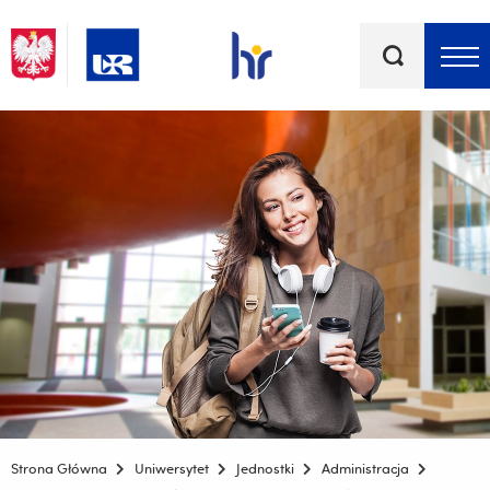
Słowa
kluczowe
Menu - górna belka
Strona Główna
Uniwersytet
Jednostki
Administracja