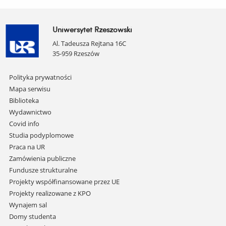
Uniwersytet Rzeszowski
Al. Tadeusza Rejtana 16C
35-959 Rzeszów
Pomiń
Polityka prywatności
nawigację
Mapa serwisu
i
Biblioteka
przejdź
Wydawnictwo
do
Covid info
treści
Studia podyplomowe
Praca na UR
Zamówienia publiczne
Fundusze strukturalne
Projekty współfinansowane przez UE
Projekty realizowane z KPO
Wynajem sal
Domy studenta