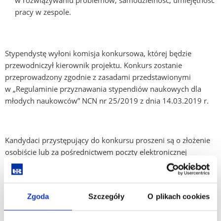
w rozwiązywaniu problemów, samodzielność, umiejętność
pracy w zespole.
Stypendystę wyłoni komisja konkursowa, której będzie
przewodniczył kierownik projektu. Konkurs zostanie
przeprowadzony zgodnie z zasadami przedstawionymi
w „Regulaminie przyznawania stypendiów naukowych dla
młodych naukowców” NCN nr 25/2019 z dnia 14.03.2019 r.
Kandydaci przystępujący do konkursu proszeni są o złożenie
osobiście lub za pośrednictwem poczty elektronicznej
wymienione poniżej w terminie do dnia
8 grudnia 2021 r.
dokumenty na adres:
Zgoda
Szczegóły
O plikach cookies