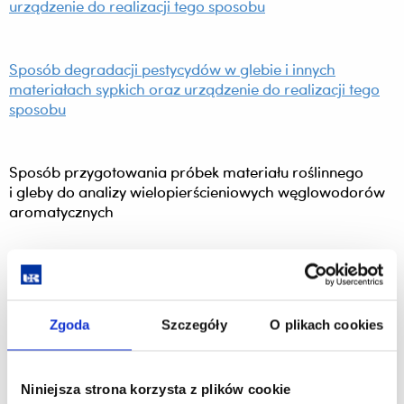
urządzenie do realizacji tego sposobu
Sposób degradacji pestycydów w glebie i innych
materiałach sypkich oraz urządzenie do realizacji tego
sposobu
Sposób przygotowania próbek materiału roślinnego
i gleby do analizy wielopierścieniowych węglowodorów
aromatycznych
Sposób sorpcji metali ciężkich z roztworów wodnych
Zgoda
Szczegóły
O plikach cookies
Sposób wytwarzania nawozu wieloskładnikowego
o kontrolowanym uwalnianiu składników
Niniejsza strona korzysta z plików cookie