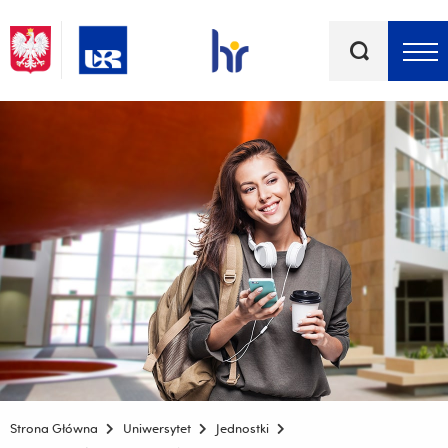
Słowa
kluczowe
Menu - górna belka
Strona Główna
Uniwersytet
Jednostki