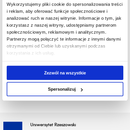
Wykorzystujemy pliki cookie do spersonalizowania treści
Sposób wytwarzania rozpuszczalnego nawozu
i reklam, aby oferować funkcje społecznościowe i
analizować ruch w naszej witrynie. Informacje o tym, jak
korzystasz z naszej witryny, udostępniamy partnerom
Urządzenie do ozonowania osadu ściekowego
społecznościowym, reklamowym i analitycznym.
Partnerzy mogą połączyć te informacje z innymi danymi
Warstwowa granula nawozowa
otrzymanymi od Ciebie lub uzyskanymi podczas
korzystania z ich usług.
Zezwól na wszystkie
Spersonalizuj
Uniwersytet Rzeszowski