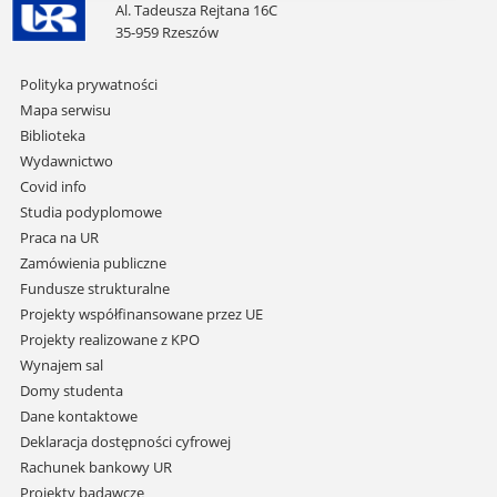
Al. Tadeusza Rejtana 16C
35-959 Rzeszów
Pomiń
Polityka prywatności
nawigację
Mapa serwisu
i
Biblioteka
przejdź
Wydawnictwo
do
Covid info
treści
Studia podyplomowe
Praca na UR
Zamówienia publiczne
Fundusze strukturalne
Projekty współfinansowane przez UE
Projekty realizowane z KPO
Wynajem sal
Domy studenta
Dane kontaktowe
Deklaracja dostępności cyfrowej
Rachunek bankowy UR
Projekty badawcze