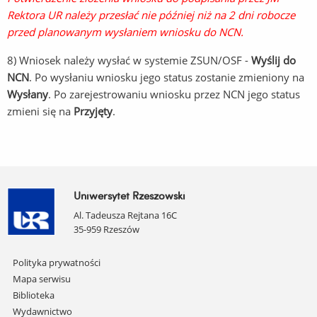
Rektora UR należy przesłać nie później niż na 2 dni robocze
przed planowanym wysłaniem wniosku do NCN.
8) Wniosek należy wysłać w systemie ZSUN/OSF -
Wyślij do
NCN
. Po wysłaniu wniosku jego status zostanie zmieniony na
Wysłany
. Po zarejestrowaniu wniosku przez NCN jego status
zmieni się na
Przyjęty
.
Uniwersytet Rzeszowski
Al. Tadeusza Rejtana 16C
35-959 Rzeszów
Pomiń
Polityka prywatności
nawigację
Mapa serwisu
i
Biblioteka
przejdź
Wydawnictwo