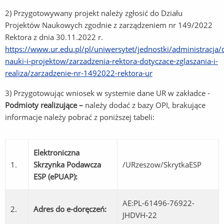
2) Przygotowywany projekt należy zgłosić do Działu
Projektów Naukowych zgodnie z zarządzeniem nr 149/2022
Rektora z dnia 30.11.2022 r.
https://www.ur.edu.pl/pl/uniwersytet/jednostki/administracja/d
nauki-i-projektow/zarzadzenia-rektora-dotyczace-zglaszania-i-
realiza/zarzadzenie-nr-1492022-rektora-ur
3) Przygotowując wniosek w systemie dane UR w zakładce -
Podmioty realizujące –
należy dodać z bazy OPI, brakujące
informacje należy pobrać z poniższej tabeli:
Elektroniczna
1.
Skrzynka Podawcza
/URzeszow/SkrytkaESP
ESP (ePUAP):
AE:PL-61496-76922-
2.
Adres do e-doręczeń:
JHDVH-22