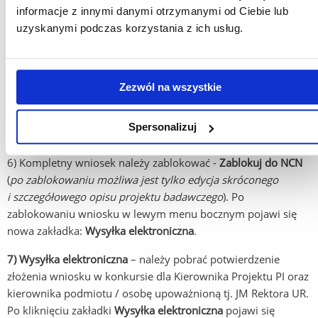
informacje z innymi danymi otrzymanymi od Ciebie lub
Wersję do akceptacji należy
przesłać nie później niż na 5 dni
uzyskanymi podczas korzystania z ich usług.
roboczych przed zamknięciem konkursu przez NCN.
5) Po weryfikacji i akceptacji wniosku przez DPN pod kątem
formalnym należy sprawdzić kompletność wniosku
Zezwól na wszystkie
w systemie -
s
prawdź kompletność
(
Sprawdzanie
kompletności wniosku przez system nie zwalnia
Spersonalizuj
z odpowiedzialności za treść wniosku
).
6) Kompletny wniosek należy zablokować -
Zablokuj do NCN
(
po zablokowaniu możliwa jest tylko edycja skróconego
i szczegółowego opisu projektu badawczego
). Po
zablokowaniu wniosku w lewym menu bocznym pojawi się
nowa zakładka:
Wysyłka elektroniczna
.
7) Wysyłka elektroniczna
– należy pobrać potwierdzenie
złożenia wniosku w konkursie dla Kierownika Projektu PI oraz
kierownika podmiotu / osobę upoważnioną tj. JM Rektora UR.
Po kliknięciu zakładki
Wysyłka elektroniczna
pojawi się