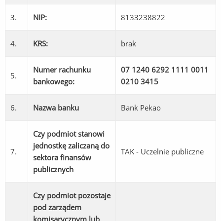
3.
NIP:
8133238822
4.
KRS:
brak
Numer rachunku
07 1240 6292 1111 0011
5.
bankowego:
0210 3415
6.
Nazwa banku
Bank Pekao
Czy podmiot stanowi
jednostkę zaliczaną do
7.
TAK - Uczelnie publiczne
sektora finansów
publicznych
Czy podmiot pozostaje
pod zarządem
komisarycznym lub