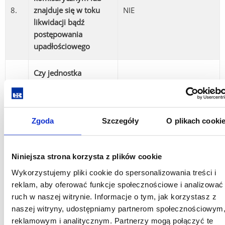
8.
znajduje się w toku
NIE
likwidacji bądź
postępowania
upadłościowego
Czy jednostka
otrzymuje subwencję
9.
TAK
na prowadzenie
działalności naukowej
Zgoda
Szczegóły
O plikach cooki
Czy finansowanie
10.
będzie stanowiło
NIE
Niniejsza strona korzysta z plików cookie
pomoc publiczną
Wykorzystujemy pliki cookie do spersonalizowania treści i
reklam, aby oferować funkcje społecznościowe i analizować
4) Wersję roboczą wniosku należy przesłać do DPN na email:
ruch w naszej witrynie. Informacje o tym, jak korzystasz z
eprzybyszewska@ur.edu.pl
lub
ewilusz@ur.edu.pl
w celu
naszej witryny, udostępniamy partnerom społecznościowym
sprawdzenia w części formalnej wniosku.
reklamowym i analitycznym. Partnerzy mogą połączyć te