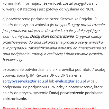
komunikat informujący, że wniosek został przygotowany
w wersji ostatecznej i jest gotowy do wysłania do NCN.
a) potwierdzenie podpisane przez Kierownika Projektu PI
należy dołączyć do wniosku
(w przypadku gdy potwierdzenie
jest podpisane odręcznie do wniosku należy dołączyć jego
skan w miejscu:
Dodaj skan potwierdzenia
. Oryginał należy
przechowywać do dnia zakończenia procesu oceny wniosku,
a w przypadku zakwalifikowania wniosku do finansowania do
dnia podpisania umowy o realizację i finansowanie projektu
badawczego
b) przesłanie potwierdzenia dla kierownika podmiotu / osobę
upoważnioną tj. JM Rektora UR do DPN na email:
eprzybyszewska@ur.edu.pl
lub
ewilusz@ur.edu.pl
w celu
podpisania. Po podpisaniu DPN odsyła potwierdzenie, które
należy dołączyć w systemie
Dodaj potwierdzenie podpisane
elektronicznie.
Potwierdzenie złożenia wniosku do podpisania przez JM