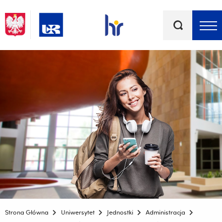
Słowa
kluczowe
Menu - górna belka
Strona Główna
Uniwersytet
Jednostki
Administracja