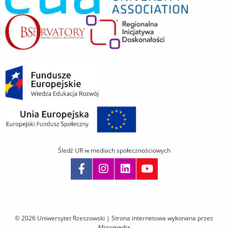
Śledź UR w mediach społecznościowych
Pomiń
nawigację
i
© 2026 Uniwersytet Rzeszowski |
Strona internetowa wykonana przez
przejdź
Migomedia