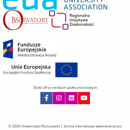
Śledź UR w mediach społecznościowych
Pomiń
nawigację
i
© 2026 Uniwersytet Rzeszowski |
Strona internetowa wykonana przez
przejdź