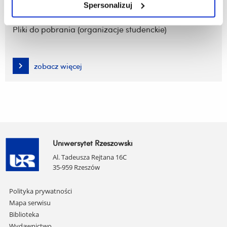
Spersonalizuj
Pliki do pobrania (organizacje studenckie)
zobacz więcej
Uniwersytet Rzeszowski
Al. Tadeusza Rejtana 16C
35-959 Rzeszów
Pomiń
Polityka prywatności
nawigację
Mapa serwisu
i
Biblioteka
przejdź
Wydawnictwo