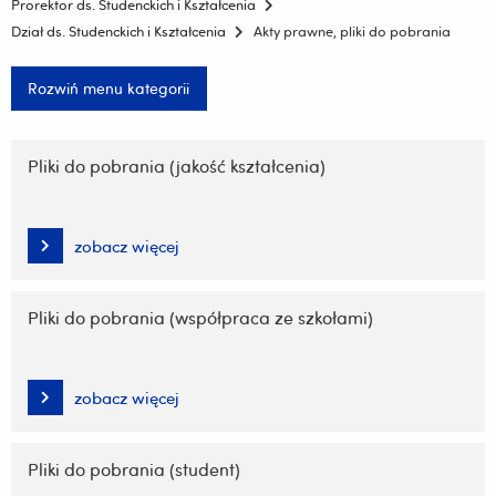
Prorektor ds. Studenckich i Kształcenia
Dział ds. Studenckich i Kształcenia
Akty prawne, pliki do pobrania
Rozwiń menu kategorii
Pomiń
nawigację
Pliki do pobrania (jakość kształcenia)
i
przejdź
do
zobacz więcej
treści
Pliki do pobrania (współpraca ze szkołami)
zobacz więcej
Pliki do pobrania (student)