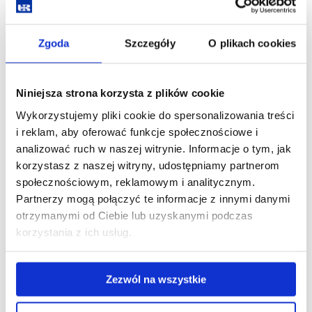
zobacz więcej
Zgoda
Szczegóły
O plikach cookies
Pliki do pobrania (nostryfikacja)
Niniejsza strona korzysta z plików cookie
Wykorzystujemy pliki cookie do spersonalizowania treści
zobacz więcej
i reklam, aby oferować funkcje społecznościowe i
analizować ruch w naszej witrynie. Informacje o tym, jak
Pliki do pobrania (Przedmioty ogólnouczelniane)
korzystasz z naszej witryny, udostępniamy partnerom
społecznościowym, reklamowym i analitycznym.
Partnerzy mogą połączyć te informacje z innymi danymi
zobacz więcej
otrzymanymi od Ciebie lub uzyskanymi podczas
korzystania z ich usług.
Pliki do pobrania (program MOST)
Zezwól na wszystkie
zobacz więcej