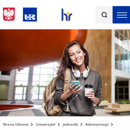
Słowa
kluczowe
Menu - górna belka
Strona Główna
Uniwersytet
Jednostki
Administracja