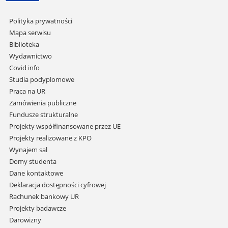
Pomiń
Polityka prywatności
nawigację
Mapa serwisu
i
Biblioteka
przejdź
Wydawnictwo
do
Covid info
treści
Studia podyplomowe
Praca na UR
Zamówienia publiczne
Fundusze strukturalne
Projekty współfinansowane przez UE
Projekty realizowane z KPO
Wynajem sal
Domy studenta
Dane kontaktowe
Deklaracja dostępności cyfrowej
Rachunek bankowy UR
Projekty badawcze
Darowizny