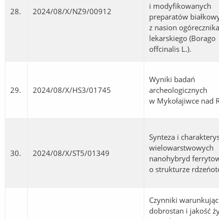
i modyfikowanych
28.
2024/08/X/NZ9/00912
preparatów białkow
z nasion ogórecznik
lekarskiego (Borago
offcinalis L.).
Wyniki badań
29.
2024/08/X/HS3/01745
archeologicznych
w Mykołajiwce nad R
Synteza i charaktery
wielowarstwowych
30.
2024/08/X/ST5/01349
nanohybryd ferryto
o strukturze rdzeńot
Czynniki warunkując
dobrostan i jakość ż