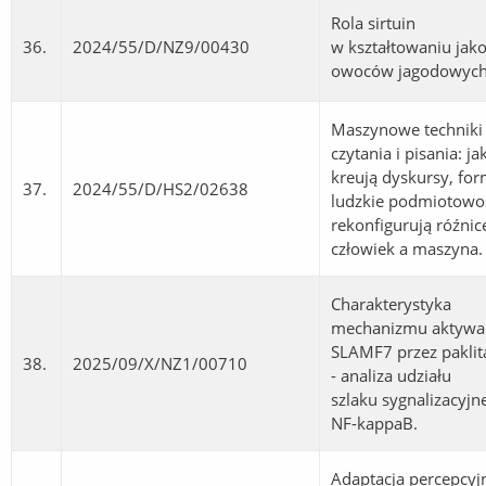
Rola sirtuin
36.
2024/55/D/NZ9/00430
w kształtowaniu jako
owoców jagodowych
Maszynowe techniki
czytania i pisania: ja
kreują dyskursy, fo
37.
2024/55/D/HS2/02638
ludzkie podmiotowoś
rekonfigurują róźnic
człowiek a maszyna.
Charakterystyka
mechanizmu aktywac
SLAMF7 przez paklit
38.
2025/09/X/NZ1/00710
- analiza udziału
szlaku sygnalizacyjn
NF-kappaB.
Adaptacja percepcyj