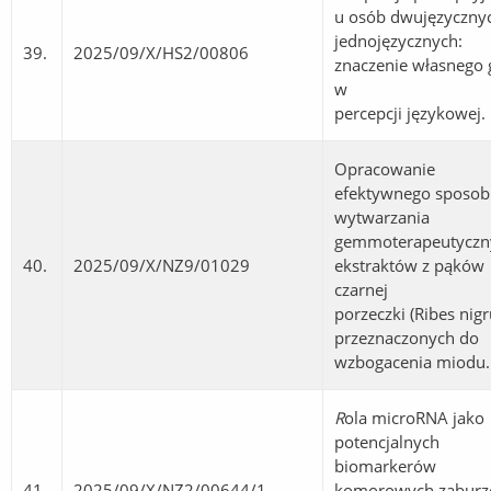
u osób dwujęzycznyc
jednojęzycznych:
39.
2025/09/X/HS2/00806
znaczenie własnego 
w
percepcji językowej.
Opracowanie
efektywnego sposo
wytwarzania
gemmoterapeutyczn
40.
2025/09/X/NZ9/01029
ekstraktów z pąków
czarnej
porzeczki (Ribes nig
przeznaczonych do
wzbogacenia miodu.
R
ola microRNA jako
potencjalnych
biomarkerów
41.
2025/09/X/NZ2/00644/1
komorowych zaburz