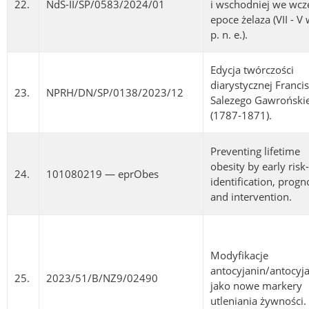
22.
NdS-II/SP/0583/2024/01
i wschodniej we wcz
epoce żelaza (VII - V
p. n. e.).
Edycja twórczości
diarystycznej Franci
23.
NPRH/DN/SP/0138/2023/12
Salezego Gawroński
(1787-1871).
Preventing lifetime
obesity by early risk
24.
101080219 — eprObes
identification, progn
and intervention.
Modyfikacje
antocyjanin/antocyj
25.
2023/51/B/NZ9/02490
jako nowe markery
utleniania żywności.