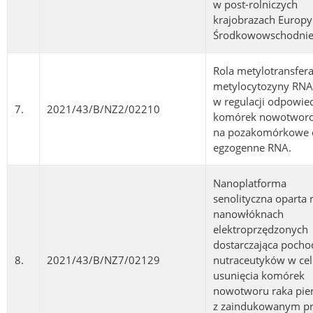
w post-rolniczych
krajobrazach Europy
Środkowowschodnie
Rola metylotransfera
metylocytozyny RNA
w regulacji odpowie
7.
2021/43/B/NZ2/02210
komórek nowotwor
na pozakomórkowe 
egzogenne RNA.
Nanoplatforma
senolityczna oparta 
nanowłóknach
elektroprzędzonych
dostarczająca poch
8.
2021/43/B/NZ7/02129
nutraceutyków w ce
usunięcia komórek
nowotworu raka pier
z zaindukowanym pr