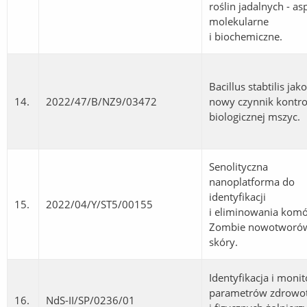
roślin jadalnych - as
molekularne
i biochemiczne.
Bacillus stabtilis jako
14.
2022/47/B/NZ9/03472
nowy czynnik kontro
biologicznej mszyc.
Senolityczna
nanoplatforma do
identyfikacji
15.
2022/04/Y/ST5/00155
i eliminowania kom
Zombie nowotworó
skóry.
Identyfikacja i monit
parametrów zdrowo
16.
NdS-II/SP/0236/01