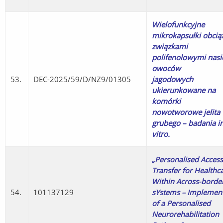
Wielofunkcyjne
mikrokapsułki obcią
związkami
polifenolowymi nasi
owoców
53.
DEC-2025/59/D/NZ9/01305
jagodowych
ukierunkowane na
komórki
nowotworowe jelita
grubego – badania i
vitro.
„
Personalised Access
Transfer for Healthc
Within Across-borde
54.
101137129
sYstems – Implemen
of a Personalised
Neurorehabilitation