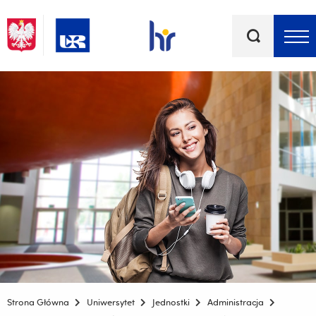
Słowa
kluczowe
Menu - górna belka
Strona Główna
Uniwersytet
Jednostki
Administracja