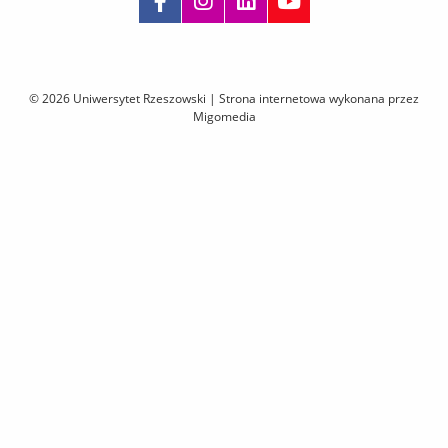
Pomiń
nawigację
i
© 2026 Uniwersytet Rzeszowski |
Strona internetowa wykonana przez
przejdź
Migomedia
do
treści