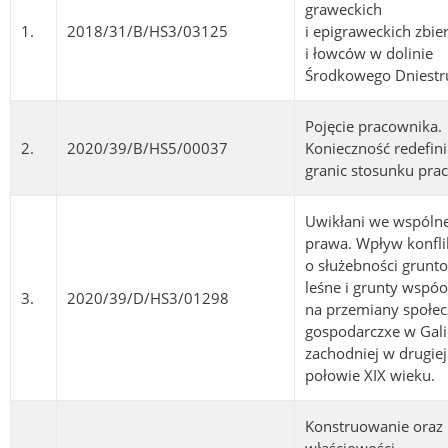
graweckich
1.
2018/31/B/HS3/03125
i epigraweckich zbie
i łowców w dolinie
Środkowego Dniestr
Pojęcie pracownika.
2.
2020/39/B/HS5/00037
Konieczność redefini
granic stosunku pra
Uwikłani we wspóln
prawa. Wpływ konfl
o służebności grunt
leśne i grunty wspóo
3.
2020/39/D/HS3/01298
na przemiany społec
gospodarczxe w Galic
zachodniej w drugiej
połowie XIX wieku.
Konstruowanie oraz