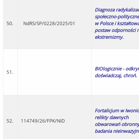
Diagnoza radykalizac
społeczno-polityczne
50.
NdRS/SP/0228/2025/01
w Polsce i kształtow
postaw odporności 
ekstremizmy.
BIOlogicznie - odkry
51.
doświadczaj, chroń.
Fortalicjum w Iwonic
relikty dawnych
52.
114749/26/FPK/NID
obwarowań obronny
badania nieinwazyjn