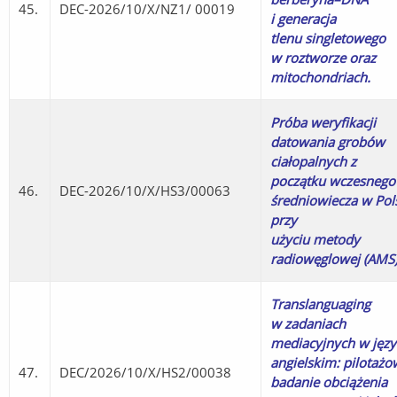
45.
DEC-2026/10/X/NZ1/ 00019
i generacja
tlenu singletowego
w roztworze oraz
mitochondriach.
Próba weryfikacji
datowania grobów
ciałopalnych z
początku wczesnego
46.
DEC-2026/10/X/HS3/00063
średniowiecza w Pol
przy
użyciu metody
radiowęglowej (AMS)
Translanguaging
w zadaniach
mediacyjnych w jęz
angielskim: pilotażo
47.
DEC/2026/10/X/HS2/00038
badanie obciążenia