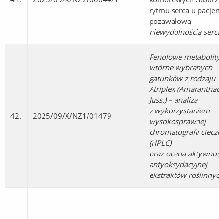
rytmu serca u pacje
pozawałową
niewydolnością serc
Fenolowe metabolit
wtórne wybranych
gatunków z rodzaju
Atriplex (Amarantha
Juss.) – analiza
z wykorzystaniem
42.
2025/09/X/NZ1/01479
wysokosprawnej
chromatografii ciec
(HPLC)
oraz ocena aktywnoś
antyoksydacyjnej
ekstraktów roślinnyc