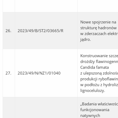
Nowe spojrzenie na
strukturę hadronów
26.
2023/49/B/ST2/03665/R
w zderzaczach elekt
jądro.
Konstruowanie szcz
drożdży flawinogen
Candida famata
27.
2023/49/N/NZ1/01040
z ulepszoną zdolnoś
produkcji ryboflawi
w podłożu z hydroli
lignocelulozy.
„Badania właściwośc
funkcjonowania
natywnych