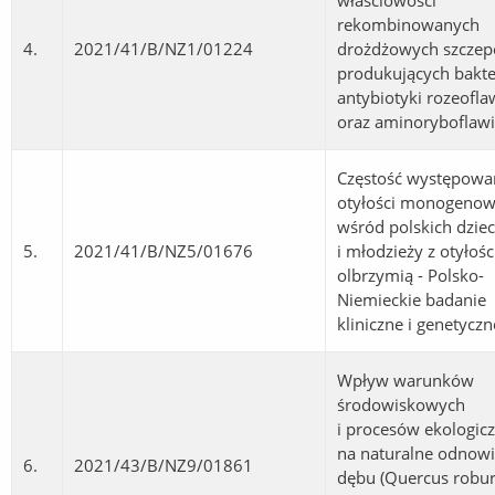
właściowości
rekombinowanych
4.
2021/41/B/NZ1/01224
drożdżowych szcze
produkujących bakte
antybiotyki rozeofla
oraz aminoryboflawi
Częstość występowa
otyłości monogenow
wśród polskich dziec
5.
2021/41/B/NZ5/01676
i młodzieży z otyłośc
olbrzymią - Polsko-
Niemieckie badanie
kliniczne i genetyczn
Wpływ warunków
środowiskowych
i procesów ekologic
na naturalne odnowi
6.
2021/43/B/NZ9/01861
dębu (Quercus robur