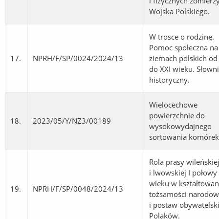
i fizycznych żołnierz
Wojska Polskiego.
W trosce o rodzinę.
Pomoc społeczna na
17.
NPRH/F/SP/0024/2024/13
ziemach polskich od
do XXI wieku. Słown
historyczny.
Wielocechowe
powierzchnie do
18.
2023/05/Y/NZ3/00189
wysokowydajnego
sortowania komórek
Rola prasy wileńskie
i lwowskiej I połowy
wieku w kształtowan
19.
NPRH/F/SP/0048/2024/13
tożsamości narodow
i postaw obywatelsk
Polaków.