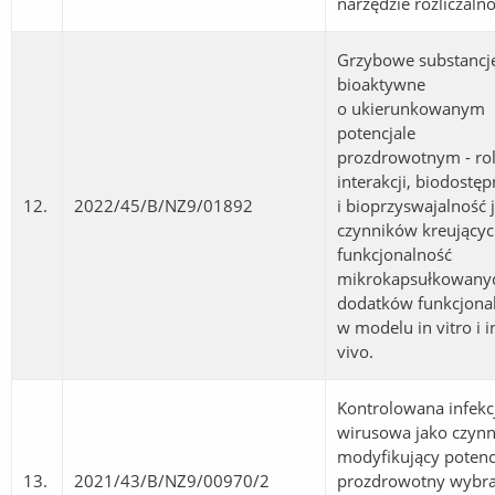
narzędzie rozliczalno
Grzybowe substancj
bioaktywne
o ukierunkowanym
potencjale
prozdrowotnym - ro
interakcji, biodostęp
12.
2022/45/B/NZ9/01892
i bioprzyswajalność 
czynników kreujący
funkcjonalność
mikrokapsułkowany
dodatków funkcjona
w modelu in vitro i i
vivo.
Kontrolowana infekc
wirusowa jako czynn
modyfikujący potenc
13.
2021/43/B/NZ9/00970/2
prozdrowotny wybr