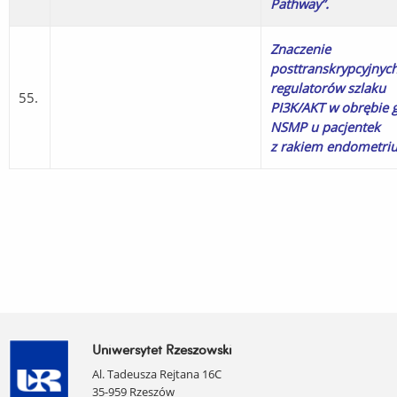
Pathway”
.
Znaczenie
posttranskrypcyjnyc
regulatorów szlaku
55.
PI3K/AKT w obrębie 
NSMP u pacjentek
z rakiem endometri
Uniwersytet Rzeszowski
Al. Tadeusza Rejtana 16C
35-959 Rzeszów