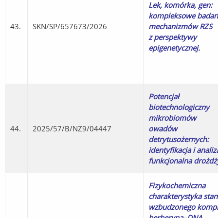
Lek, komórka, gen:
kompleksowe badan
43.
SKN/SP/657673/2026
mechanizmów RZS
z perspektywy
epigenetycznej.
Potencjał
biotechnologiczny
mikrobiomów
44.
2025/57/B/NZ9/04447
owadów
detrytusożernych:
identyfikacja i analiz
funkcjonalna drożdż
Fizykochemiczna
charakterystyka sta
wzbudzonego kompl
berberyna–DNA