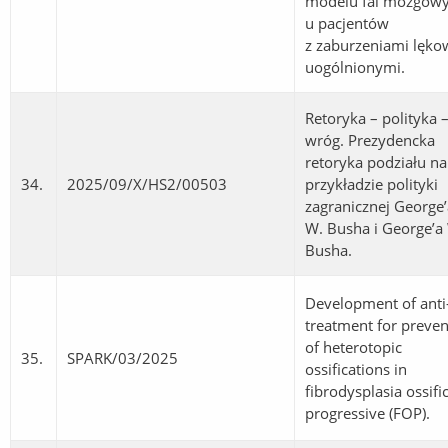
modelu fal mózgow
u pacjentów
z zaburzeniami lęk
uogólnionymi.
Retoryka – polityka 
wróg. Prezydencka
retoryka podziału na
34.
2025/09/X/HS2/00503
przykładzie polityki
zagranicznej George’
W. Busha i George’a
Busha.
Development of anti
treatment for preven
of heterotopic
35.
SPARK/03/2025
ossifications in
fibrodysplasia ossifi
progressive (FOP).