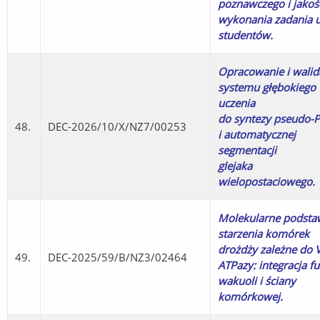
poznawczego i jakoś
wykonania zadania 
studentów.
Opracowanie i walid
systemu głębokiego
uczenia
do syntezy pseudo-
48.
DEC-2026/10/X/NZ7/00253
i automatycznej
segmentacji
glejaka
wielopostaciowego.
Molekularne podsta
starzenia komórek
drożdży zależne do V
49.
DEC-2025/59/B/NZ3/02464
ATPazy: integracja fu
wakuoli i ściany
komórkowej.