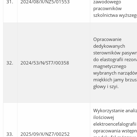
31.
2024/08/X/NZ5/01553
zawodowego
pracowników
szkolnictwa wyższeg
Opracowanie
dedykowanych
sterowników pasyw
do elastografii rezo
32.
2024/53/N/ST7/00358
magnetycznego
wybranych narządó
miękkich jamy brzus
głowy i szyi.
Wykorzystanie anali
ilościowej
elektroencefalografii
opracowania wstęp
33.
2025/09/X/NZ7/00252