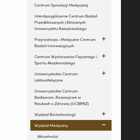
Centrum Symulacji Medycznej
Interdyscyplinarne Centrum Badań
Przedklinicznych i Klinicznych
Uniwersytetu Rzeszowskiego
Przyrodniczo–Medyczne Centrum
Badań Innowacyjnych
Centrum Wychowania Fizycznego i
Sportu Akademickiego
Uniwersyteckie Centrum
Lekkoatletyczne
Uniwersyteckie Centrum
Badawczo-Rozwojowe w
Naukach o Zdrowiu (UCBRNZ)
Wydział Biotechnologii
Wydział Medyczny
Aktualności