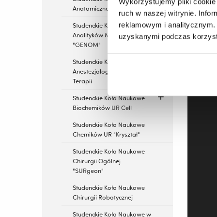
Wykorzystujemy pliki cookie 
Anatomiczne
ruch w naszej witrynie. Inf
reklamowym i analitycznym. 
Studenckie Koło Naukowe
Analityków Medycznych
uzyskanymi podczas korzysta
"GENOM"
Studenckie Koło Naukowe
Anestezjologii i Intensywnej
Terapii
Studenckie Koło Naukowe
Biochemików UR Cell
Studenckie Koło Naukowe
Chemików UR "Kryształ"
Studenckie Koło Naukowe
Chirurgii Ogólnej
"SURgeon"
Studenckie Koło Naukowe
Chirurgii Robotycznej
Studenckie Koło Naukowe w