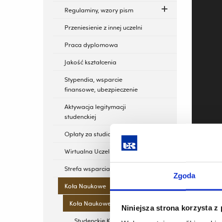
Regulaminy, wzory pism
Przeniesienie z innej uczelni
Praca dyplomowa
Jakość kształcenia
Stypendia, wsparcie
finansowe, ubezpieczenie
Aktywacja legitymacji
studenckiej
Opłaty za studia
Wirtualna Uczelnia
Strefa wsparcia
Zgoda
Koła Naukowe
Koła Naukowe
Niniejsza strona korzysta z
Studenckie Koło