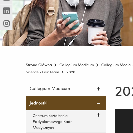
(Nowe
(Link
innej
okno)
do
strony)
(Nowe
(Link
innej
okno)
do
strony)
(Nowe
(Link
innej
okno)
do
strony)
innej
strony)
Strona Główna
Collegium Medicum
Collegium Medic
Science - Fair Team
2020
20
Pomiń
Collegium Medicum
nawigację
i
Jednostki
przejdź
do
Centrum Kształcenia
treści
Podyplomowego Kadr
Medycznych