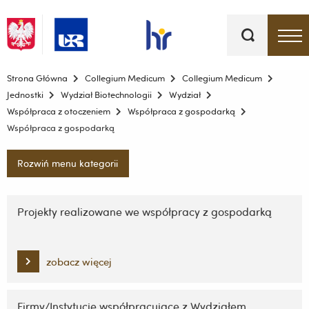
Słowa
kluczowe
Menu - górna belka
Strona Główna
Collegium Medicum
Collegium Medicum
Jednostki
Wydział Biotechnologii
Wydział
Współpraca z otoczeniem
Współpraca z gospodarką
Współpraca z gospodarką
Rozwiń menu kategorii
Pomiń
nawigację
Projekty realizowane we współpracy z gospodarką
i
przejdź
do
zobacz więcej
treści
Firmy/Instytucje współpracujące z Wydziałem