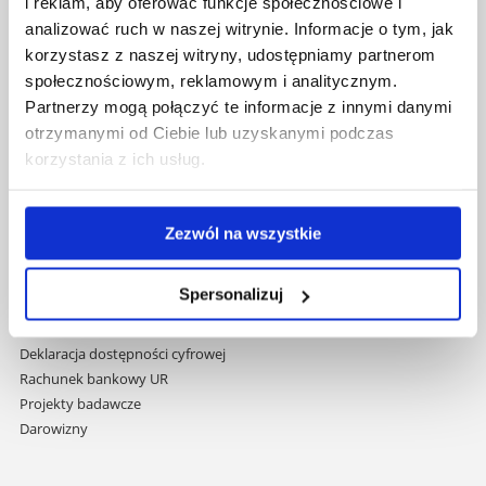
Pomiń
i reklam, aby oferować funkcje społecznościowe i
Polityka prywatności
nawigację
analizować ruch w naszej witrynie. Informacje o tym, jak
Mapa serwisu
i
Biblioteka
korzystasz z naszej witryny, udostępniamy partnerom
przejdź
Wydawnictwo
społecznościowym, reklamowym i analitycznym.
do
Covid info
Partnerzy mogą połączyć te informacje z innymi danymi
treści
Studia podyplomowe
otrzymanymi od Ciebie lub uzyskanymi podczas
Praca na UR
korzystania z ich usług.
Zamówienia publiczne
Fundusze strukturalne
Projekty współfinansowane przez UE
Zezwól na wszystkie
Projekty realizowane z KPO
Wynajem sal
Spersonalizuj
Domy studenta
Dane kontaktowe
Deklaracja dostępności cyfrowej
Rachunek bankowy UR
Projekty badawcze
Darowizny