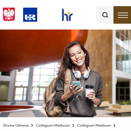
Słowa
kluczowe
Menu - górna belka
Strona Główna
Collegium Medicum
Collegium Medicum