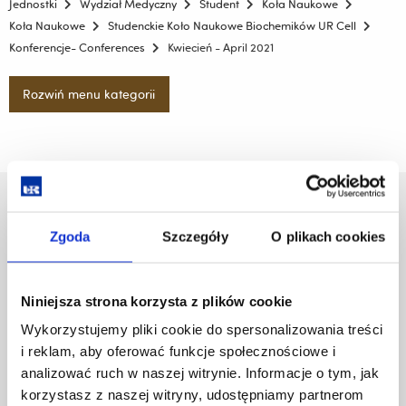
Jednostki
Wydział Medyczny
Student
Koła Naukowe
Koła Naukowe
Studenckie Koło Naukowe Biochemików UR Cell
Konferencje- Conferences
Kwiecień - April 2021
Rozwiń menu kategorii
Uniwersytet Rzeszowski
Al. Tadeusza Rejtana 16C
Zgoda
Szczegóły
O plikach cookies
35-959 Rzeszów
Pomiń
Polityka prywatności
Niniejsza strona korzysta z plików cookie
nawigację
Mapa serwisu
Wykorzystujemy pliki cookie do spersonalizowania treści
i
Biblioteka
i reklam, aby oferować funkcje społecznościowe i
przejdź
Wydawnictwo
do
analizować ruch w naszej witrynie. Informacje o tym, jak
Covid info
treści
korzystasz z naszej witryny, udostępniamy partnerom
Studia podyplomowe