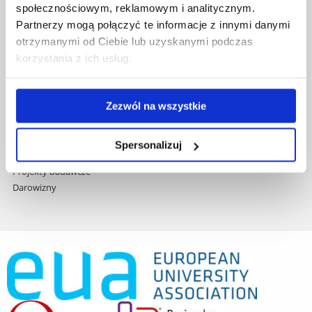
społecznościowym, reklamowym i analitycznym.
Praca na UR
Partnerzy mogą połączyć te informacje z innymi danymi
Zamówienia publiczne
otrzymanymi od Ciebie lub uzyskanymi podczas
Fundusze strukturalne
korzystania z ich usług.
Projekty współfinansowane przez UE
Projekty realizowane z KPO
Wynajem sal
Zezwól na wszystkie
Domy studenta
Dane kontaktowe
Deklaracja dostępności cyfrowej
Spersonalizuj
Rachunek bankowy UR
Projekty badawcze
Darowizny