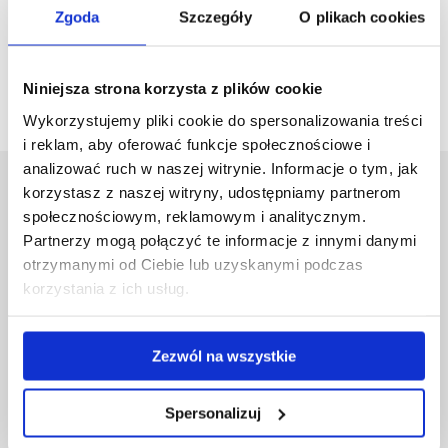
Zgoda
Szczegóły
O plikach cookies
Niniejsza strona korzysta z plików cookie
Wykorzystujemy pliki cookie do spersonalizowania treści
i reklam, aby oferować funkcje społecznościowe i
analizować ruch w naszej witrynie. Informacje o tym, jak
korzystasz z naszej witryny, udostępniamy partnerom
Uniwersytet Rzeszowski
społecznościowym, reklamowym i analitycznym.
Al. Tadeusza Rejtana 16C
Partnerzy mogą połączyć te informacje z innymi danymi
35-959 Rzeszów
otrzymanymi od Ciebie lub uzyskanymi podczas
Pomiń
Polityka prywatności
korzystania z ich usług.
nawigację
Mapa serwisu
i
Biblioteka
przejdź
Wydawnictwo
Zezwól na wszystkie
do
Covid info
treści
Studia podyplomowe
Spersonalizuj
Praca na UR