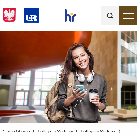
Słowa
kluczowe
Menu - górna belka
Strona Główna
Collegium Medicum
Collegium Medicum