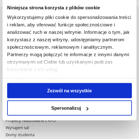
Niniejsza strona korzysta z plików cookie
Wykorzystujemy pliki cookie do spersonalizowania treści
Uniwersytet Rzeszowski
i reklam, aby oferować funkcje społecznościowe i
Al. Tadeusza Rejtana 16C
analizować ruch w naszej witrynie. Informacje o tym, jak
35-959 Rzeszów
korzystasz z naszej witryny, udostępniamy partnerom
społecznościowym, reklamowym i analitycznym.
Pomiń
Polityka prywatności
Partnerzy mogą połączyć te informacje z innymi danymi
nawigację
Mapa serwisu
i
otrzymanymi od Ciebie lub uzyskanymi podczas
Biblioteka
przejdź
korzystania z ich usług.
Wydawnictwo
do
Covid info
treści
Studia podyplomowe
Zezwól na wszystkie
Praca na UR
Zamówienia publiczne
Fundusze strukturalne
Spersonalizuj
Projekty współfinansowane przez UE
Projekty realizowane z KPO
Wynajem sal
Domy studenta