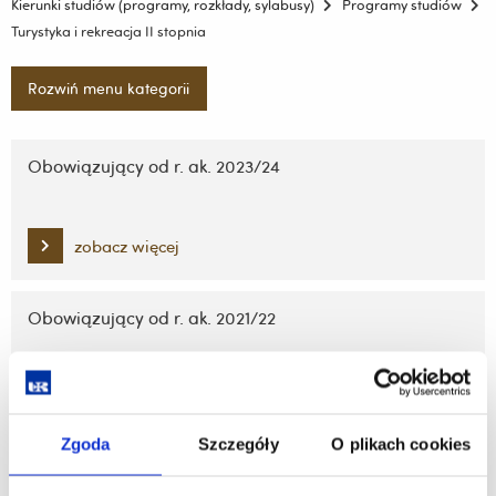
Kierunki studiów (programy, rozkłady, sylabusy)
Programy studiów
Turystyka i rekreacja II stopnia
Rozwiń menu kategorii
Pomiń
nawigację
Obowiązujący od r. ak. 2023/24
i
przejdź
do
zobacz więcej
treści
Obowiązujący od r. ak. 2021/22
zobacz więcej
Zgoda
Szczegóły
O plikach cookies