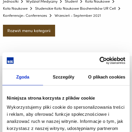
Jednostki
Wydział Medyczny
Student
Koła Naukowe
Koła Naukowe
Studenckie Koło Naukowe Biochemików UR Cell
Konferencje- Conferences
Wrzesień - September 2021
Rozwiń menu kategorii
Uniwersytet Rzeszowski
Al. Tadeusza Rejtana 16C
Zgoda
Szczegóły
O plikach cookies
35-959 Rzeszów
Pomiń
Polityka prywatności
Niniejsza strona korzysta z plików cookie
nawigację
Mapa serwisu
Wykorzystujemy pliki cookie do spersonalizowania treści
i
Biblioteka
i reklam, aby oferować funkcje społecznościowe i
przejdź
Wydawnictwo
do
analizować ruch w naszej witrynie. Informacje o tym, jak
Covid info
treści
korzystasz z naszej witryny, udostępniamy partnerom
Studia podyplomowe