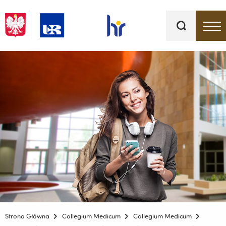
Słowa
kluczowe
Menu - górna belka
Strona Główna
Collegium Medicum
Collegium Medicum