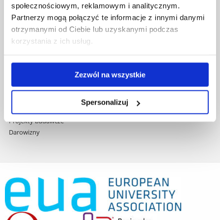
społecznościowym, reklamowym i analitycznym.
Praca na UR
Partnerzy mogą połączyć te informacje z innymi danymi
Zamówienia publiczne
otrzymanymi od Ciebie lub uzyskanymi podczas
Fundusze strukturalne
korzystania z ich usług.
Projekty współfinansowane przez UE
Projekty realizowane z KPO
Wynajem sal
Zezwól na wszystkie
Domy studenta
Dane kontaktowe
Deklaracja dostępności cyfrowej
Spersonalizuj
Rachunek bankowy UR
Projekty badawcze
Darowizny