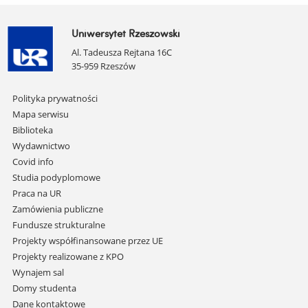
Uniwersytet Rzeszowski
Al. Tadeusza Rejtana 16C
35-959 Rzeszów
Pomiń
Polityka prywatności
nawigację
Mapa serwisu
i
Biblioteka
przejdź
Wydawnictwo
do
Covid info
treści
Studia podyplomowe
Praca na UR
Zamówienia publiczne
Fundusze strukturalne
Projekty współfinansowane przez UE
Projekty realizowane z KPO
Wynajem sal
Domy studenta
Dane kontaktowe