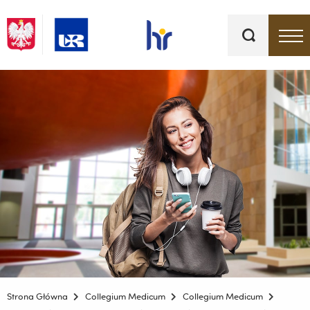
Słowa
kluczowe
Menu - górna belka
Strona Główna
Collegium Medicum
Collegium Medicum