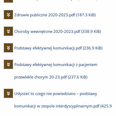
plik
Pobierz
Zdrowie publiczne 2020-2023.pdf
(187.3 KiB)
plik
Pobierz
Choroby wewnętrzne 2020-2023.pdf
(338.9 KiB)
plik
Pobierz
Podstawy efektywnej komunikacji.pdf
(236.9 KiB)
plik
Pobierz
Podstawy efektywnej komunikacji z pacjentem
plik
przewlekle chorym 20-23.pdf
(237.6 KiB)
Pobierz
Usłyszeć to czego nie powiedziano – podstawy
plik
komunikacji w zespole interdyscyplinarnym.pdf
(425.9