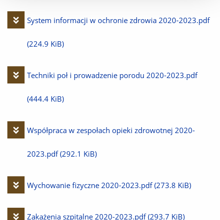
plik
Pobierz
System informacji w ochronie zdrowia 2020-2023.pdf
plik
(224.9 KiB)
Pobierz
Techniki poł i prowadzenie porodu 2020-2023.pdf
plik
(444.4 KiB)
Pobierz
Współpraca w zespołach opieki zdrowotnej 2020-
plik
2023.pdf
(292.1 KiB)
Pobierz
Wychowanie fizyczne 2020-2023.pdf
(273.8 KiB)
plik
Pobierz
Zakażenia szpitalne 2020-2023.pdf
(293.7 KiB)