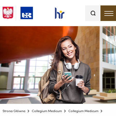
Słowa
kluczowe
Menu - górna belka
Strona Główna
Collegium Medicum
Collegium Medicum