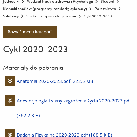
Jednostki
Wydział Nauk o Zdrowiu i Psychologii
Student
Kierunki studiów (programy, rozkłady, sylabusy)
Położnictwo
Sylabusy
Studia I stopnia stacjonarne
Cykl 2020-2023
Rozwiń menu kategorii
Cykl 2020-2023
Materiały do pobrania
Pobierz
Anatomia 2020-2023.pdf
(222.5 KiB)
plik
Pobierz
Anestezjologia i stany zagrożenia życia 2020-2023.pdf
plik
(362.2 KiB)
Pobierz
Badania Fizykalne 2020-2023.pdf
(188.5 KiB)