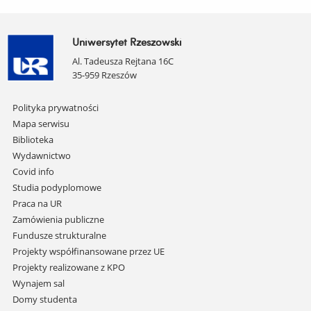
Uniwersytet Rzeszowski
Al. Tadeusza Rejtana 16C
35-959 Rzeszów
Pomiń
Polityka prywatności
nawigację
Mapa serwisu
i
Biblioteka
przejdź
Wydawnictwo
do
Covid info
treści
Studia podyplomowe
Praca na UR
Zamówienia publiczne
Fundusze strukturalne
Projekty współfinansowane przez UE
Projekty realizowane z KPO
Wynajem sal
Domy studenta