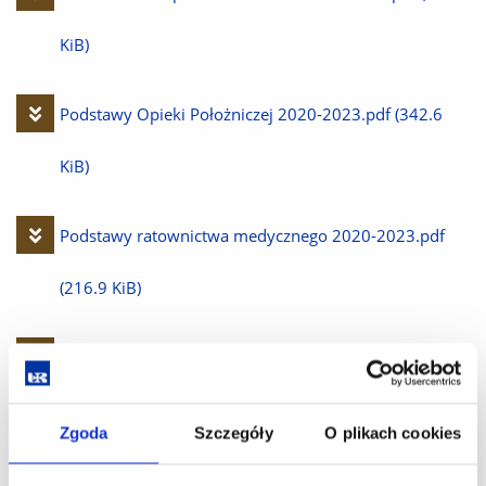
plik
KiB)
Pobierz
Podstawy Opieki Położniczej 2020-2023.pdf
(342.6
plik
KiB)
Pobierz
Podstawy ratownictwa medycznego 2020-2023.pdf
plik
(216.9 KiB)
Pobierz
Położnictwo i opieka położnicza 2020-2023.pdf
(338.8
plik
KiB)
Zgoda
Szczegóły
O plikach cookies
Pobierz
Prawo Medyczne 2020-2023.pdf
(260.0 KiB)