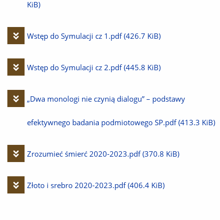
KiB)
Pobierz
Wstęp do Symulacji cz 1.pdf
(426.7 KiB)
plik
Pobierz
Wstęp do Symulacji cz 2.pdf
(445.8 KiB)
plik
Pobierz
„Dwa monologi nie czynią dialogu” – podstawy
plik
efektywnego badania podmiotowego SP.pdf
(413.3 KiB)
Pobierz
Zrozumieć śmierć 2020-2023.pdf
(370.8 KiB)
plik
Pobierz
Złoto i srebro 2020-2023.pdf
(406.4 KiB)
plik