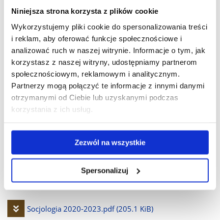
Niniejsza strona korzysta z plików cookie
plik
Wykorzystujemy pliki cookie do spersonalizowania treści
Pobierz
Promocja zdrowia 2020-2023.pdf
(290.0 KiB)
i reklam, aby oferować funkcje społecznościowe i
analizować ruch w naszej witrynie. Informacje o tym, jak
plik
Pobierz
Psychiatria 2020-2023.pdf
(321.3 KiB)
korzystasz z naszej witryny, udostępniamy partnerom
społecznościowym, reklamowym i analitycznym.
plik
Partnerzy mogą połączyć te informacje z innymi danymi
Pobierz
Psychologia 2020-2023.pdf
(203.9 KiB)
otrzymanymi od Ciebie lub uzyskanymi podczas
korzystania z ich usług.
plik
Pobierz
Radiologia 2020-2023.pdf
(229.7 KiB)
Zezwól na wszystkie
plik
Pobierz
Rehabilitacja w położnictwie, neonatologii i ginekologii
Spersonalizuj
plik
2020-2023.pdf
(305.7 KiB)
Pobierz
Socjologia 2020-2023.pdf
(205.1 KiB)