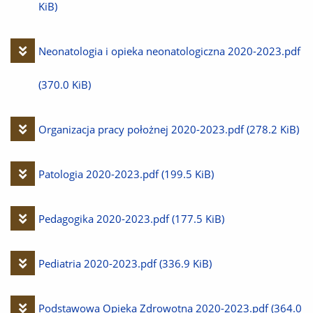
plik
KiB)
Pobierz
Neonatologia i opieka neonatologiczna 2020-2023.pdf
plik
(370.0 KiB)
Pobierz
Organizacja pracy położnej 2020-2023.pdf
(278.2 KiB)
plik
Pobierz
Patologia 2020-2023.pdf
(199.5 KiB)
plik
Pobierz
Pedagogika 2020-2023.pdf
(177.5 KiB)
plik
Pobierz
Pediatria 2020-2023.pdf
(336.9 KiB)
plik
Pobierz
Podstawowa Opieka Zdrowotna 2020-2023.pdf
(364.0