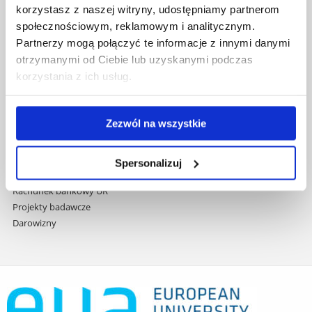
korzystasz z naszej witryny, udostępniamy partnerom
do
Covid info
treści
społecznościowym, reklamowym i analitycznym.
Studia podyplomowe
Partnerzy mogą połączyć te informacje z innymi danymi
Praca na UR
otrzymanymi od Ciebie lub uzyskanymi podczas
Zamówienia publiczne
korzystania z ich usług.
Fundusze strukturalne
Projekty współfinansowane przez UE
Projekty realizowane z KPO
Zezwól na wszystkie
Wynajem sal
Domy studenta
Dane kontaktowe
Spersonalizuj
Deklaracja dostępności cyfrowej
Rachunek bankowy UR
Projekty badawcze
Darowizny