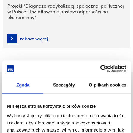
Projekt "Diagnoza radykalizacji społeczno-politycznej
w Polsce i kształtowanie postaw odporności na
ekstremizmy"
zobacz więcej
Uniwersytet Rzeszowski
Zgoda
Szczegóły
O plikach cookies
Al. Tadeusza Rejtana 16C
35-959 Rzeszów
Niniejsza strona korzysta z plików cookie
Pomiń
Polityka prywatności
Wykorzystujemy pliki cookie do spersonalizowania treści
nawigację
Mapa serwisu
i reklam, aby oferować funkcje społecznościowe i
i
Biblioteka
analizować ruch w naszej witrynie. Informacje o tym, jak
przejdź
Wydawnictwo