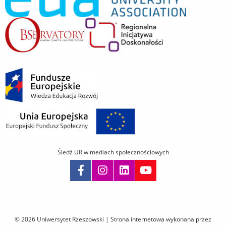
Śledź UR w mediach społecznościowych
Pomiń
nawigację
i
© 2026 Uniwersytet Rzeszowski |
Strona internetowa wykonana przez
przejdź