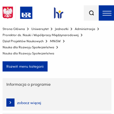
Słowa
kluczowe
Menu - górna belka
Strona Główna
Uniwersytet
Jednostki
Administracja
Prorektor ds. Nauki i Współpracy Międzynarodowej
Dział Projektów Naukowych
MNiSW
Nauka dla Rozwoju Społeczeństwa
Nauka dla Rozwoju Społeczeństwa
Rozwiń menu kategorii
Pomiń
nawigację
Informacja o programie
i
przejdź
do
zobacz więcej
treści