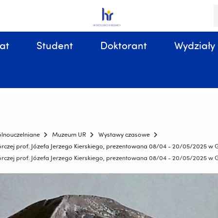
S
i
k
at
Student
Doktorant
Wydziały
Sprawy organizacyjne, związane z tokiem studiów
ólnouczelniane
Muzeum UR
Wystawy czasowe
twórczej prof. Józefa Jerzego Kierskiego, prezentowana 08/04 - 20/05/2025 w
twórczej prof. Józefa Jerzego Kierskiego, prezentowana 08/04 - 20/05/2025 w