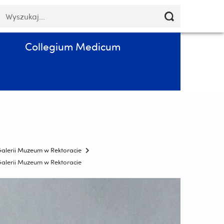
Pomiń
łowa
Poczta
Kontakt
PL
nawigację
luczowe
i
przejdź
Collegium Medicum
do
treści
 Galerii Muzeum w Rektoracie
 Galerii Muzeum w Rektoracie