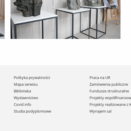
Pomiń
Polityka prywatności
Praca na UR
nawigację
Mapa serwisu
Zamówienia publiczne
i
Biblioteka
Fundusze strukturalne
przejdź
Wydawnictwo
Projekty współfinansow
do
Covid info
Projekty realizowane z
treści
Studia podyplomowe
Wynajem sal