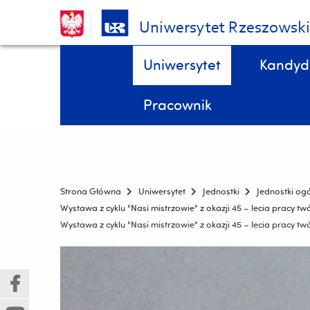
Uniwersytet Rzeszowsk
Pomiń
Menu - górna belka
Uniwersytet
Kandyd
nawigację
i
STYPENDIA, domy studenta, kredyty studenckie, ubezpieczenia DOKTORANCI
Wydział Biologii, Ochrony Przyrody i Zrównoważonego Rozwoju
przejdź
Pracownik
do
treści
Strona Główna
Uniwersytet
Jednostki
Jednostki og
Wystawa z cyklu "Nasi mistrzowie" z okazji 45 – lecia pracy 
Wystawa z cyklu "Nasi mistrzowie" z okazji 45 – lecia pracy 
(Nowe
(Link
okno)
do