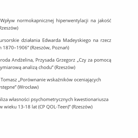
Wpływ normokapnicznej hiperwentylacji na jakość
 Rzeszów)
kursorskie działania Edwarda Madeyskiego na rzecz
ach 1870–1906” (Rzeszów, Poznań)
eroda Andżelina, Przysada Grzegorz „Czy za pomocą
wymiarową analizą chodu” (Rzeszów)
i Tomasz „Porównanie wskaźników oceniających
stępne” (Wrocław)
aliza własności psychometrycznych kwestionariusza
 wieku 13-18 lat (CP QOL-Teen)” (Rzeszów)