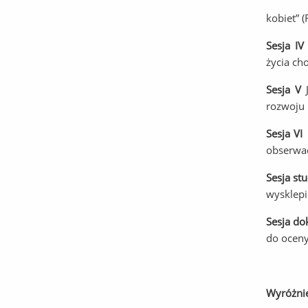
kobiet” 
Sesja I
życia ch
Sesja V
rozwoju 
Sesja V
obserwac
Sesja st
wysklepi
Sesja do
do oceny
Wyróżnie