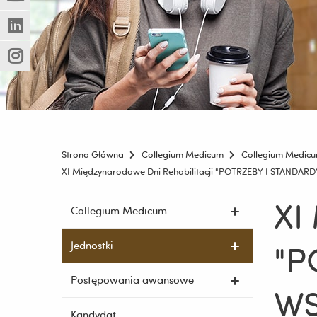
(Nowe
(Link
innej
okno)
do
strony)
(Nowe
(Link
innej
okno)
do
strony)
(Nowe
(Link
innej
okno)
do
strony)
innej
strony)
Strona Główna
Collegium Medicum
Collegium Medic
XI Międzynarodowe Dni Rehabilitacji "POTRZEBY I STANDAR
XI
Pomiń
Collegium Medicum
nawigację
i
"P
Jednostki
przejdź
do
Postępowania awansowe
treści
WS
Kandydat