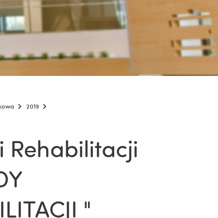
ukowa
2019
Rehabilitacji
DY
ITACJI "