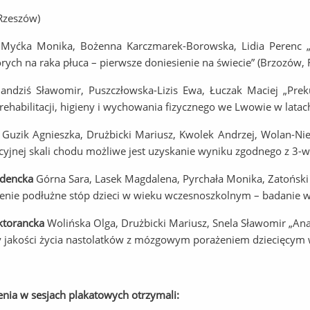
(Rzeszów)
V
Myćka Monika, Bożenna Karczmarek-Borowska, Lidia Perenc „
orych na raka płuca – pierwsze doniesienie na świecie” (Brzozów,
Jandziś Sławomir, Puszczłowska-Lizis Ewa, Łuczak Maciej „Pre
rehabilitacji, higieny i wychowania fizycznego we Lwowie w lat
I
Guzik Agnieszka, Drużbicki Mariusz, Kwolek Andrzej, Wolan-Ni
yjnej skali chodu możliwe jest uzyskanie wyniku zgodnego z 3-
udencka
Górna Sara, Lasek Magdalena, Pyrchała Monika, Zatońsk
enie podłużne stóp dzieci w wieku wczesnoszkolnym – badanie w
ktorancka
Wolińska Olga, Drużbicki Mariusz, Snela Sławomir „An
 jakości życia nastolatków z mózgowym porażeniem dziecięcym w
nia w sesjach plakatowych otrzymali: