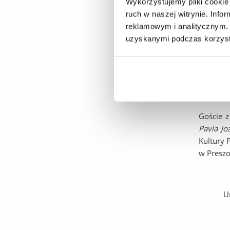
Wykorzystujemy pliki cookie 
W konfer
ruch w naszej witrynie. Inf
naukowyc
reklamowym i analitycznym. 
autoryte
uzyskanymi podczas korzysta
Akademii
w Olszty
Rzeszows
Instytut
2003-201
Goście z
Pavla Jo
Kultury 
w Preszo
Uroczys