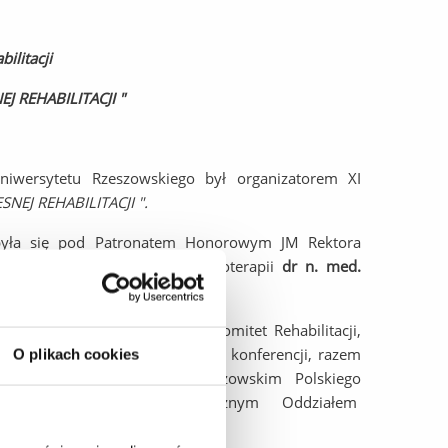
bilitacji
EJ
REHABILITACJI
"
niwersytetu Rzeszowskiego był organizatorem XI
SNEJ
REHABILITACJI
".
odbyła się pod Patronatem Honorowym JM Rektora
esa Polskiego Towarzystwa Fizjoterapii
dr n. med.
r hab. n. med. JACKA DURMAŁY.
warzystwo Rehabilitacji oraz Komitet Rehabilitacji,
y był również współorganizatorem konferencji, razem
O plikach cookies
eszowskiego, Oddziałem Rzeszowskim Polskiego
warzystwa Fizjoterapii i Klinicznym Oddziałem
zowie.