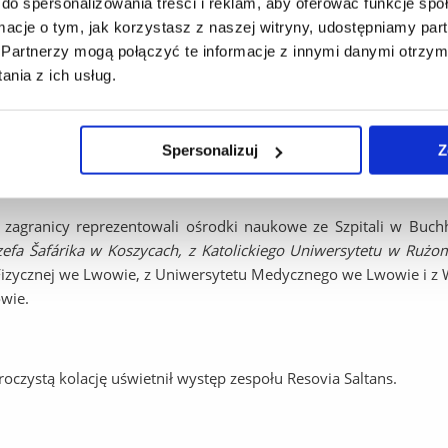
do spersonalizowania treści i reklam, aby oferować funkcje sp
encji wzięło udział 210 osób reprezentując ośrodki naukowe z Po
ormacje o tym, jak korzystasz z naszej witryny, udostępniamy p
h z zagranicy uczestniczyło 40 osób. Wśród uczestników z Pols
Partnerzy mogą połączyć te informacje z innymi danymi otrzym
ty w dziedzinie Rehabilitacji, Fizjoterapii i z innych dziedzin
nia z ich usług.
 Nauk: prof. Krzysztof Klukowski z Olsztyńskiej Szkoły Wyżs
nie, prof. Jerzy Kiwerski - Rektor Wyższej Szkoły Rehabilitacj
kiego, prof. Krzysztof Kassolik z AWF we Wrocławiu, prof. Iwo
Spersonalizuj
Z
u Psychiatrii i Neurologii z Warszawy, prof. Zbigniew Śliwiński - 
4)., dr Marek Kiljański – prezes Polskiego Towarzystwa Fizjoterap
 zagranicy reprezentowali ośrodki naukowe ze Szpitali w Buch
zefa Šafárika w Koszycach, z Katolickiego Uniwersytetu w
Rużo
Fizycznej we Lwowie, z Uniwersytetu Medycznego we Lwowie i z W
wie.
tą kolację uświetnił występ zespołu Resovia Saltans.