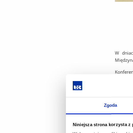
W dniac
Międzyna
Konfere
Uniwers
MARKA K
Patronat
Kultury 
Zgoda
z Wydzi
Towarzy
Niniejsza strona korzysta z
Rehabili