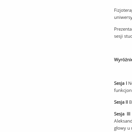
Podczas
Fizjoter
uniwers
Prezenta
sesji stu
W
yróżni
Sesja I
N
funkcjon
Sesja II
B
Sesja II
Aleksand
głowy u