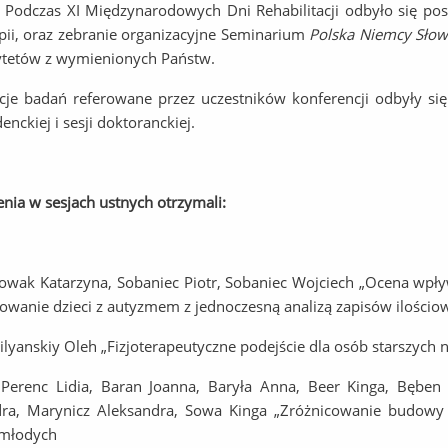
 XI Międzynarodowych Dni Rehabilitacji odbyło się posie
apii, oraz zebranie organizacyjne Seminarium
Polska Niemcy Słow
ytetów z wymienionych Państw.
cje badań referowane przez uczestników konferencji odbyły się
denckiej i sesji doktoranckiej.
enia w sesjach ustnych otrzymali:
owak Katarzyna, Sobaniec Piotr, Sobaniec Wojciech „Ocena wpł
owanie dzieci z autyzmem z jednoczesną analizą zapisów ilościo
ilyanskiy Oleh „Fizjoterapeutyczne podejście dla osób starszych 
I
Perenc Lidia, Baran Joanna, Baryła Anna, Beer Kinga, Bęben
ra, Marynicz Aleksandra, Sowa Kinga „Zróżnicowanie budowy i
 młodych