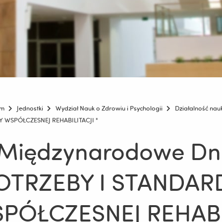
um
Jednostki
Wydział Nauk o Zdrowiu i Psychologii
Działalność na
DY WSPÓŁCZESNEJ REHABILITACJI "
 Międzynarodowe Dni 
OTRZEBY I STANDAR
PÓŁCZESNEJ REHABIL