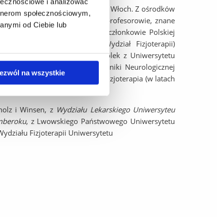
ołecznościowe i analizować
lski, Niemiec, Słowacji, Ukrainy i Włoch. Z ośrodków
artnerom społecznościowym,
ki w konferencji uczestniczyli profesorowie, znane
anymi od Ciebie lub
 medycyny, w tym: profesorowie, członkowie Polskiej
zej im.Józefa Rusieckiego (Wydział Fizjoterapii)
i w Warszawie, prof. Andrzej Kwolek z Uniwersytetu
na Sarzyńska – Długosz z II Kliniki Neurologicznej
ezwól na wszystkie
Konsultant Krajowy w dziedzinie Fizjoterapia (w latach
ii, prof Marek Żak z UJK Kielce.
holz i Winsen, z
Wydziału Lekarskiego Uniwersyteu
mberoku
, z Lwowskiego Państwowego Uniwersytetu
ydziału Fizjoterapii Uniwersytetu