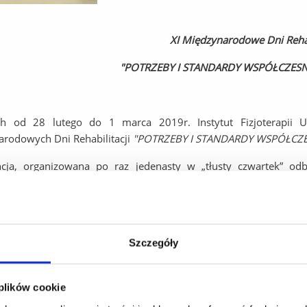
XI
Międzynarodowe
Dni
Reha
"POTRZEBY
I
STANDARDY
WSPÓŁCZESN
h od 28 lutego do 1 marca 2019r. Instytut Fizjoterapii U
rodowych Dni Rehabilitacji
"POTRZEBY
I
STANDARDY
WSPÓŁCZE
ncja, organizowana po raz jedenasty w „tłusty czwartek” 
ytetu Rzeszowskiego
prof. dr hab. SYLWESTRA CZOPKA,
Prez
ILJAŃSKIEGO
oraz Prezesa Polskiego Towarzystwa Rehabilitacji
d
 Naukowy przyjęło Polskie Towarzystwo Fizjoterapii, Polskie To
Fizycznej i Integracji Społecznej Polskiej Akademii Nauk, któr
Szczegóły
ałem Medycznym, Instytutem Fizjoterapii Uniwersytetu Rz
stwa Rehabilitacji, Oddziałem Podkarpackim Polskiego To
 plików cookie
tacji Szpitala Wojewódzkiego Nr 2 im Św. Jadwigi Królowej w Rzes