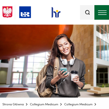
Słowa
kluczowe
Menu - górna belka
Strona Główna
Collegium Medicum
Collegium Medicum