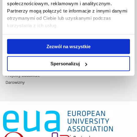
społecznościowym, reklamowym i analitycznym.
Praca na UR
Partnerzy mogą połączyć te informacje z innymi danymi
Zamówienia publiczne
otrzymanymi od Ciebie lub uzyskanymi podczas
Fundusze strukturalne
korzystania z ich usług.
Projekty współfinansowane przez UE
Projekty realizowane z KPO
Wynajem sal
Zezwól na wszystkie
Domy studenta
Dane kontaktowe
Deklaracja dostępności cyfrowej
Spersonalizuj
Rachunek bankowy UR
Projekty badawcze
Darowizny