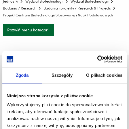
Jednostki
Wydział Biotechnologii
Wydział Biotechnologii
Badania / Research
Badania i projekty / Research & Projects
Projekt Centrum Biotechnologii Stosowanej i Nauk Podstawowych
Rozwiń menu kategorii
Uniwersytet Rzeszowski
Al. Tadeusza Rejtana 16C
Zgoda
Szczegóły
O plikach cookies
35-959 Rzeszów
Pomiń
Polityka prywatności
Niniejsza strona korzysta z plików cookie
nawigację
Mapa serwisu
Wykorzystujemy pliki cookie do spersonalizowania treści
i
Biblioteka
i reklam, aby oferować funkcje społecznościowe i
przejdź
Wydawnictwo
do
analizować ruch w naszej witrynie. Informacje o tym, jak
Covid info
treści
korzystasz z naszej witryny, udostępniamy partnerom
Studia podyplomowe