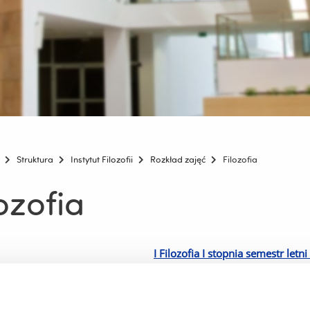
Struktura
Instytut Filozofii
Rozkład zajęć
Filozofia
ozofia
I Filozofia I stopnia semestr let
II Filozofia I stopnia semestr let
III Filozofia I stopnia semestr le