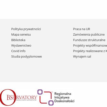
Pomiń
Polityka prywatności
Praca na UR
nawigację
Mapa serwisu
Zamówienia publiczne
i
Biblioteka
Fundusze strukturalne
przejdź
Wydawnictwo
Projekty współfinansow
do
Covid info
Projekty realizowane z
treści
Studia podyplomowe
Wynajem sal