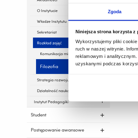
O Instytucie
Zgoda
Władze Instytutu
Niniejsza strona korzysta z
Sekretariat
Wykorzystujemy pliki cookie 
Rozkład zajęć
ruch w naszej witrynie. Inf
Komunikacja międzykulturowa
reklamowym i analitycznym. 
uzyskanymi podczas korzysta
Filozofia
Strategia rozwoju
Działalność naukowa
Instytut Pedagogiki
Student
Postępowanie awansowe