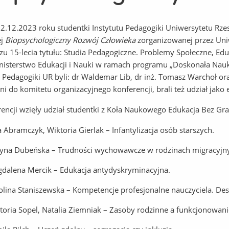
2.12.2023 roku studentki Instytutu Pedagogiki Uniwersytetu Rzes
ej
Biopsychologiczny Rozwój Człowieka
zorganizowanej przez Uni
szu 15-lecia tytułu: Studia Pedagogiczne. Problemy Społeczne, Ed
nisterstwo Edukacji i Nauki w ramach programu „Doskonała Nauk
u Pedagogiki UR byli: dr Waldemar Lib, dr inż. Tomasz Warchoł o
ni do komitetu organizacyjnego konferencji, brali też udział jako
encji wzięły udział studentki z Koła Naukowego Edukacja Bez Gra
ia Abramczyk, Wiktoria Gierlak – Infantylizacja osób starszych.
tyna Dubeńska – Trudności wychowawcze w rodzinach migracyjn
dalena Mercik – Edukacja antydyskryminacyjna.
olina Staniszewska – Kompetencje profesjonalne nauczyciela. Deskr
toria Sopel, Natalia Ziemniak – Zasoby rodzinne a funkcjonowani