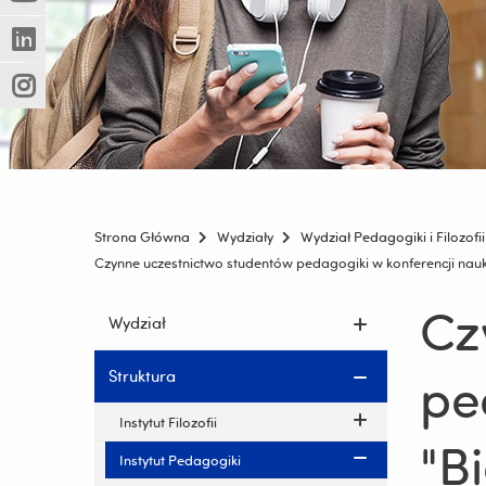
(Nowe
(Link
innej
okno)
do
strony)
(Nowe
(Link
innej
okno)
do
strony)
(Nowe
(Link
innej
okno)
do
strony)
innej
strony)
Strona Główna
Wydziały
Wydział Pedagogiki i Filozofii
Czynne uczestnictwo studentów pedagogiki w konferencji nau
Cz
Pomiń
Wydział
nawigację
i
pe
Struktura
przejdź
do
Instytut Filozofii
treści
"B
Instytut Pedagogiki