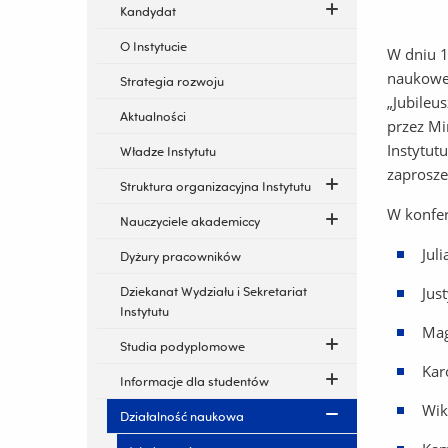
Kandydat
O Instytucie
W dniu 1
naukow
Strategia rozwoju
„Jubileu
Aktualności
przez Mi
Instytut
Władze Instytutu
zaprosze
Struktura organizacyjna Instytutu
W konfer
Nauczyciele akademiccy
Jul
Dyżury pracowników
Dziekanat Wydziału i Sekretariat
Jus
Instytutu
Mag
Studia podyplomowe
Kar
Informacje dla studentów
Wik
Działalność naukowa