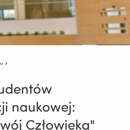
ia
tudentów
ji naukowej:
zwój Człowieka"