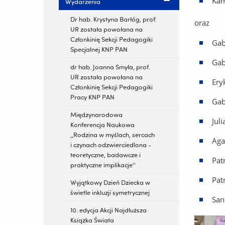
Kam
Wydarzenia
Dr hab. Krystyna Barłóg, prof.
oraz
UR została powołana na
Członkinię Sekcji Pedagogiki
Gab
Specjalnej KNP PAN
Gab
dr hab. Joanna Smyła, prof.
UR została powołana na
Ery
Członkinię Sekcji Pedagogiki
Pracy KNP PAN
Gab
Międzynarodowa
Jul
Konferencja Naukowa
,,Rodzina w myślach, sercach
Aga
i czynach odzwierciedlona -
teoretyczne, badawcze i
Pat
praktyczne implikacje''
Pat
Wyjątkowy Dzień Dziecka w
świetle inkluzji symetrycznej
San
10. edycja Akcji Najdłuższa
Książka Świata