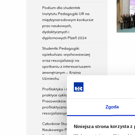
Podium dla studentek
Instytutu Pedagogiki UR na
międzynarodowym konkursie
prac naukowych,
dydaktycznych i
dyplomowych Plzeň 2024
Studentki Pedagogiki
opiekuńczo-wychowawczej
oraz resocjalizacji na
spotkaniu z interesariuszem
zewnętrznym – Kraina
Uśmiechu
Profilaktyka i resocjalizacja w
praktyce cykliczne spotkania
Pracowników placówek
Zgoda
profilaktyczno-
resocjalizacyjnych
Członkinie Studenckiego Koła
Niniejsza strona korzysta z
Naukowego Pedagogów