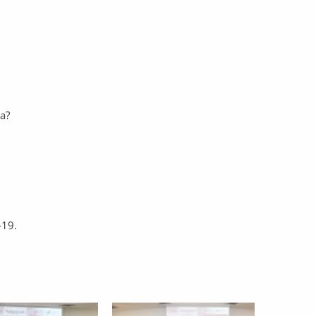
a?
-19.