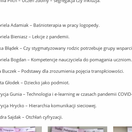
ila Pilch – Uczeń zdolny – segregacja czy inkluzja.
riela Adamiak – Baśnioterapia w pracy logopedy.
riela Bieniasz – Lekcje z pandemii.
ka Błądek – Czy stygmatyzowany rodzic potrzebuje grupy wsparci
riela Bogdan – Kompetencje nauczyciela do pomagania uczniom.
ia Buczek – Podstawy dla zrozumienia pojęcia transpłciowości.
ta Głodek – Dziecko jako podmiot.
rycja Gunia – Technologia i e-learning w czasach pandemii COVID
rycja Hrycko – Hierarchia komunikacji sieciowej.
dra Sajdak – Otchłań cyfryzacji.