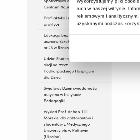
Społecznych w Podkarpackim
Wykorzystujemy pliki cookie 
Centrum Nauki „Łukasiewicz”
ruch w naszej witrynie. Inf
reklamowym i analitycznym. 
Profilaktyka i resocjalizacja w
uzyskanymi podczas korzysta
praktyce
Edukacja bez granic dla
uczniów Szkoły Podstawowej
nr 25 w Rzeszowie
Udział Studentek w kolejnej
akcji na rzecz
Podkarpackiego Hospicjum
dla Dzieci
Światowy Dzień świadomości
autyzmu w Instytucie
Pedagogiki
Wykład Prof. dr hab. Lilii
Morskiej dla doktorantów i
studentów z Medycznego
Uniwersytetu w Połtawie
(Ukraina)