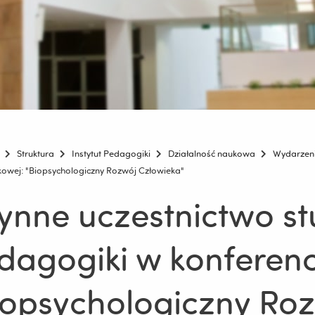
Struktura
Instytut Pedagogiki
Działalność naukowa
Wydarzen
kowej: "Biopsychologiczny Rozwój Człowieka"
ynne uczestnictwo s
dagogiki w konferenc
iopsychologiczny Ro