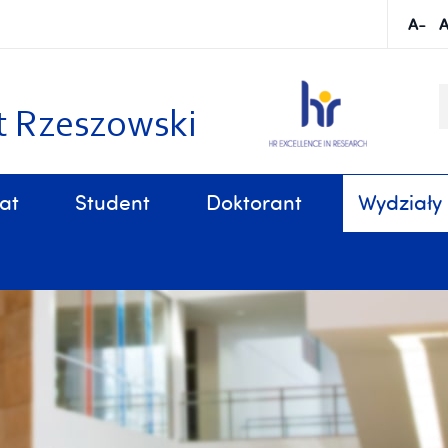
S
k
t Rzeszowski
at
Student
Doktorant
Wydziały
Sprawy organizacyjne, związane z tokiem studiów