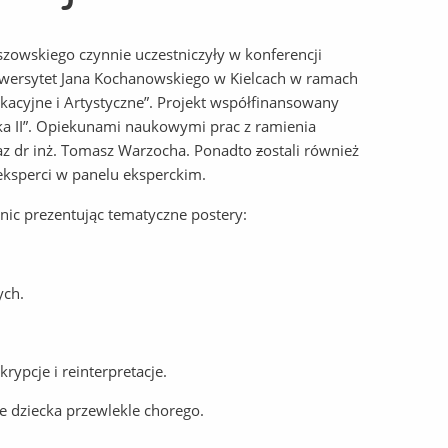
zowskiego czynnie uczestniczyły w konferencji
wersytet Jana Kochanowskiego w Kielcach w ramach
ukacyjne i Artystyczne”. Projekt współfinansowany
a II”. Opiekunami naukowymi prac z ramienia
raz dr inż. Tomasz Warzocha. Ponadto
z
ostali również
 eksperci w panelu eksperckim.
nic prezentując tematyczne postery:
ych.
ypcje i reinterpretacje.
e dziecka przewlekle chorego.