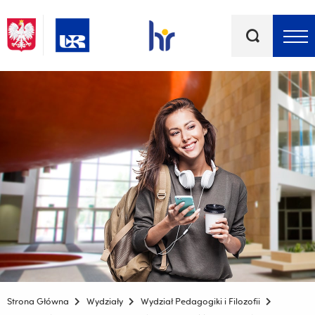
Słowa
kluczowe
Menu - górna belka
Strona Główna
Wydziały
Wydział Pedagogiki i Filozofii