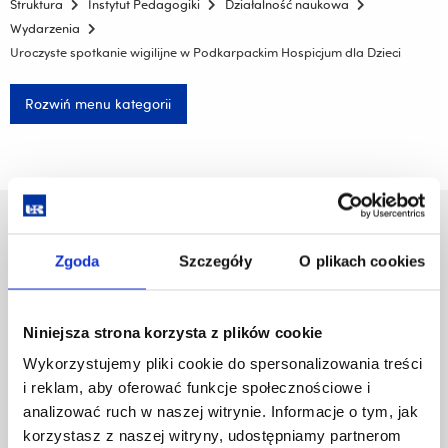
Struktura
Instytut Pedagogiki
Działalność naukowa
Wydarzenia
Uroczyste spotkanie wigilijne w Podkarpackim Hospicjum dla Dzieci
Rozwiń menu kategorii
Uniwersytet Rzeszowski
Al. Tadeusza Rejtana 16C
Zgoda
Szczegóły
O plikach cookies
35-959 Rzeszów
Pomiń
Polityka prywatności
Niniejsza strona korzysta z plików cookie
nawigację
Mapa serwisu
Wykorzystujemy pliki cookie do spersonalizowania treści
i
Biblioteka
i reklam, aby oferować funkcje społecznościowe i
przejdź
Wydawnictwo
do
analizować ruch w naszej witrynie. Informacje o tym, jak
Covid info
treści
korzystasz z naszej witryny, udostępniamy partnerom
Studia podyplomowe