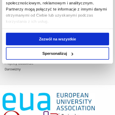
społecznościowym, reklamowym i analitycznym.
Praca na UR
Partnerzy mogą połączyć te informacje z innymi danymi
Zamówienia publiczne
otrzymanymi od Ciebie lub uzyskanymi podczas
Fundusze strukturalne
korzystania z ich usług.
Projekty współfinansowane przez UE
Projekty realizowane z KPO
Wynajem sal
Zezwól na wszystkie
Domy studenta
Dane kontaktowe
Deklaracja dostępności cyfrowej
Spersonalizuj
Rachunek bankowy UR
Projekty badawcze
Darowizny