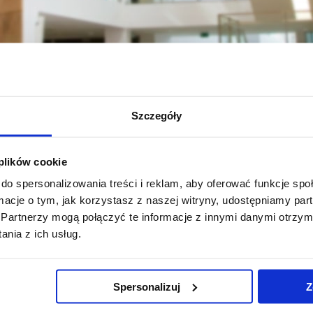
Szczegóły
Student
Kierunki studiów (programy, rozkłady, sylabusy)
Pedagogi
 plików cookie
do spersonalizowania treści i reklam, aby oferować funkcje sp
ormacje o tym, jak korzystasz z naszej witryny, udostępniamy p
Partnerzy mogą połączyć te informacje z innymi danymi otrzym
nia z ich usług.
Pomiń
Polityka prywatności
Praca na UR
nawigację
Mapa serwisu
Zamówienia publiczne
Spersonalizuj
Z
i
Biblioteka
Fundusze strukturalne
przejdź
Wydawnictwo
Projekty współfinansow