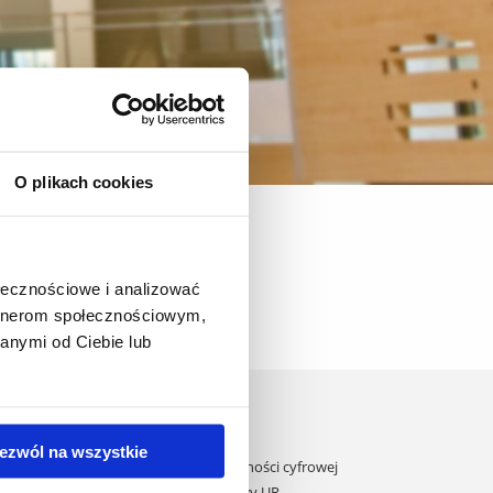
O plikach cookies
ka przedszkolna i wczesnoszkolna
ołecznościowe i analizować
artnerom społecznościowym,
anymi od Ciebie lub
Domy studenta
Dane kontaktowe
ezwól na wszystkie
Deklaracja dostępności cyfrowej
ane przez UE
Rachunek bankowy UR