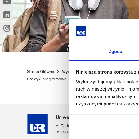
(Nowe
(Link
innej
okno)
do
strony)
(Nowe
(Link
innej
okno)
do
strony)
(Nowe
(Link
innej
okno)
do
strony)
innej
Zgoda
strony)
Strona Główna
Wydziały
Wydział Pedagogiki i Filozofii
Niniejsza strona korzysta z
Praktyki programowe
Akty prawne
Wykorzystujemy pliki cookie 
ruch w naszej witrynie. Inf
reklamowym i analitycznym. 
uzyskanymi podczas korzysta
Uniwersytet Rzeszowski
Al. Tadeusza Rejtana 16C
35-959 Rzeszów