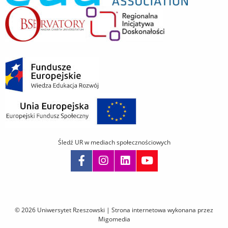
Śledź UR w mediach społecznościowych
Pomiń
nawigację
i
© 2026 Uniwersytet Rzeszowski |
Strona internetowa wykonana przez
przejdź
Migomedia
do