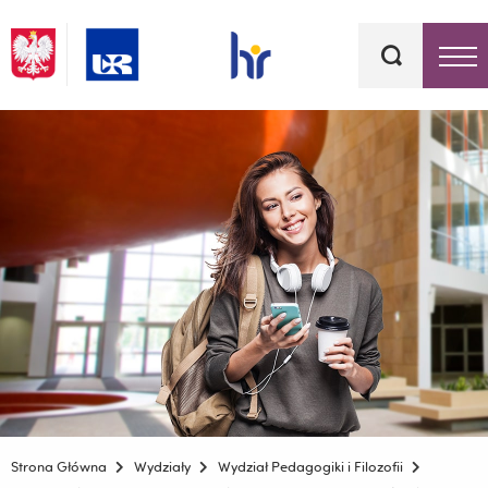
Słowa
kluczowe
Menu - górna belka
Strona Główna
Wydziały
Wydział Pedagogiki i Filozofii