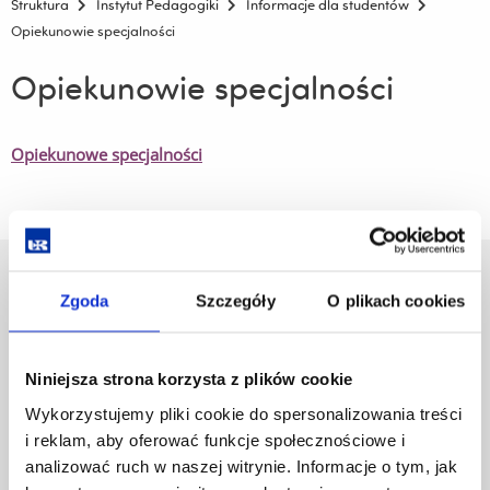
Struktura
Instytut Pedagogiki
Informacje dla studentów
Opiekunowie specjalności
Opiekunowie specjalności
Opiekunowe specjalności
Uniwersytet Rzeszowski
Zgoda
Szczegóły
O plikach cookies
Al. Tadeusza Rejtana 16C
35-959 Rzeszów
Niniejsza strona korzysta z plików cookie
Pomiń
Polityka prywatności
nawigację
Mapa serwisu
Wykorzystujemy pliki cookie do spersonalizowania treści
i
Biblioteka
i reklam, aby oferować funkcje społecznościowe i
przejdź
Wydawnictwo
analizować ruch w naszej witrynie. Informacje o tym, jak
do
Covid info