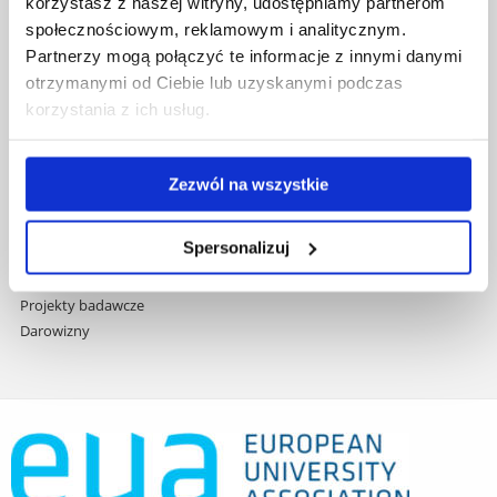
korzystasz z naszej witryny, udostępniamy partnerom
treści
Studia podyplomowe
społecznościowym, reklamowym i analitycznym.
Praca na UR
Partnerzy mogą połączyć te informacje z innymi danymi
Zamówienia publiczne
otrzymanymi od Ciebie lub uzyskanymi podczas
Fundusze strukturalne
korzystania z ich usług.
Projekty współfinansowane przez UE
Projekty realizowane z KPO
Wynajem sal
Zezwól na wszystkie
Domy studenta
Dane kontaktowe
Spersonalizuj
Deklaracja dostępności cyfrowej
Rachunek bankowy UR
Projekty badawcze
Darowizny