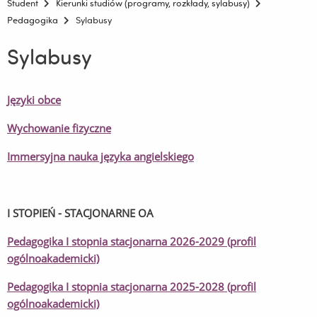
Student
Kierunki studiów (programy, rozkłady, sylabusy)
Pedagogika
Sylabusy
Sylabusy
Języki obce
Wychowanie fizyczne
Immersyjna nauka języka angielskiego
I STOPIEŃ - STACJONARNE OA
Pedagogika I stopnia stacjonarna 2026-2029 (profil
ogólnoakademicki)
Pedagogika I stopnia stacjonarna 2025-2028 (profil
ogólnoakademicki)