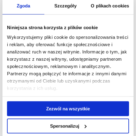
ogólnoakademicki)
Zgoda
Szczegóły
O plikach cookies
Pedagogika II stopnia stacjonarna 2021-2023 (pr
o
fil
ogólnoakademicki)
Niniejsza strona korzysta z plików cookie
Pedagogika II stopnia stacjonarna 2020-2022 (profil
Wykorzystujemy pliki cookie do spersonalizowania treści
ogólnoakademicki)
i reklam, aby oferować funkcje społecznościowe i
analizować ruch w naszej witrynie. Informacje o tym, jak
Pedagogika II stopnia stacjonarna 2019-2021 (profil
korzystasz z naszej witryny, udostępniamy partnerom
ogólnoakademicki)
społecznościowym, reklamowym i analitycznym.
Partnerzy mogą połączyć te informacje z innymi danymi
otrzymanymi od Ciebie lub uzyskanymi podczas
korzystania z ich usług.
II STOPIEŃ - NIESTACJONARNE OA
Zezwól na wszystkie
Pedagogika II stopnia niestacjonarna 2026-2028 (profil
ogólnoakademicki)
Spersonalizuj
Pedagogika II stopnia niestacjonarna 2025-2027 (profil