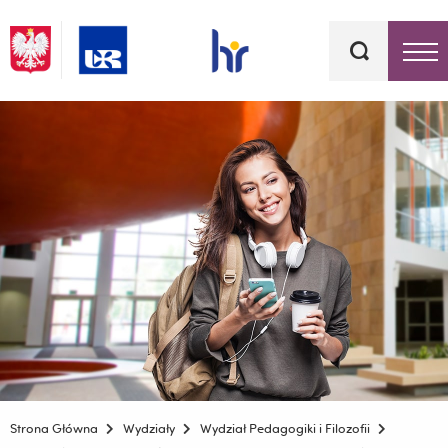
Słowa
kluczowe
Menu - górna belka
Strona Główna
Wydziały
Wydział Pedagogiki i Filozofii