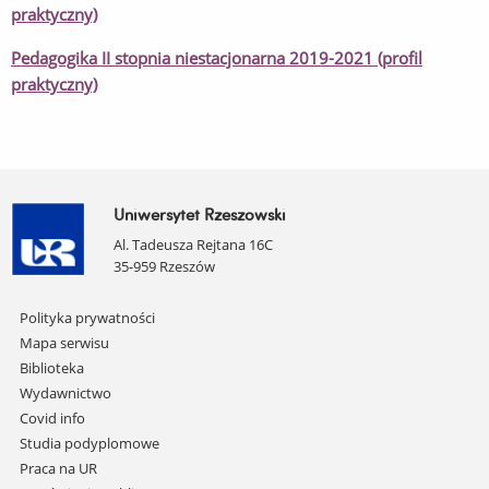
praktyczny)
Pedagogika II stopnia niestacjonarna 2019-2021 (profil
praktyczny)
Uniwersytet Rzeszowski
Al. Tadeusza Rejtana 16C
35-959 Rzeszów
Pomiń
Polityka prywatności
nawigację
Mapa serwisu
i
Biblioteka
przejdź
Wydawnictwo
do
Covid info
treści
Studia podyplomowe
Praca na UR