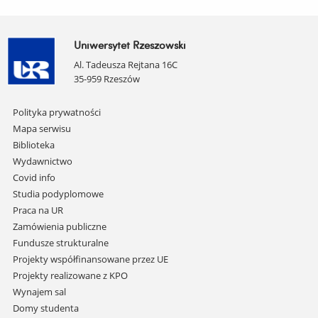
Uniwersytet Rzeszowski
Al. Tadeusza Rejtana 16C
35-959 Rzeszów
Pomiń
Polityka prywatności
nawigację
Mapa serwisu
i
Biblioteka
przejdź
Wydawnictwo
do
Covid info
treści
Studia podyplomowe
Praca na UR
Zamówienia publiczne
Fundusze strukturalne
Projekty współfinansowane przez UE
Projekty realizowane z KPO
Wynajem sal
Domy studenta