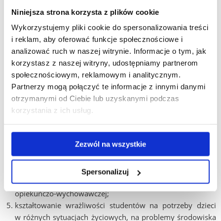
koncepcja Janusza Korczaka.
Niniejsza strona korzysta z plików cookie
Z tak określonego celu wynikają rozmaite zadania. Jest to
Wykorzystujemy pliki cookie do spersonalizowania treści
między innymi organizowanie studenckich konferencji
i reklam, aby oferować funkcje społecznościowe i
naukowych, współpraca z instytucjami opiekuńczo-
analizować ruch w naszej witrynie. Informacje o tym, jak
wychowawczymi i podejmowanie konkretnych działań
korzystasz z naszej witryny, udostępniamy partnerom
praktycznych adresowanych wobec dzieci potrzebujących
społecznościowym, reklamowym i analitycznym.
pomocy i wsparcia.
Partnerzy mogą połączyć te informacje z innymi danymi
otrzymanymi od Ciebie lub uzyskanymi podczas
Uszczegóławiając, zadania koła przedstawią się następująco:
korzystania z ich usług.
propagowanie idei Korczakowskich;
pogłębianie naukowych zainteresowań członków;
Zezwól na wszystkie
rozwijanie zainteresowań studentów problemami
środowiska lokalnego;
umożliwianie studentom wzbogacania własnej wiedzy oraz
Spersonalizuj
rozwijania umiejętności w dziedzinie działalności
opiekuńczo-wychowawczej;
kształtowanie wrażliwości studentów na potrzeby dzieci
w różnych sytuacjach życiowych, na problemy środowiska