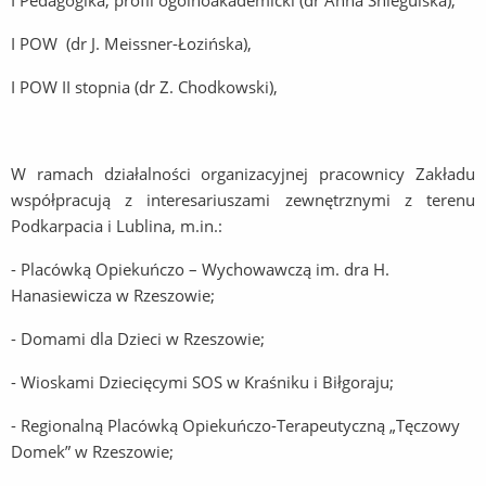
I Pedagogika, profil ogólnoakademicki (dr Anna Śniegulska),
I POW (dr J. Meissner-Łozińska),
I POW II stopnia (dr Z. Chodkowski),
W ramach działalności organizacyjnej pracownicy Zakładu
współpracują z interesariuszami zewnętrznymi z terenu
Podkarpacia i Lublina, m.in.:
- Placówką Opiekuńczo – Wychowawczą im. dra H.
Hanasiewicza w Rzeszowie;
- Domami dla Dzieci w Rzeszowie;
- Wioskami Dziecięcymi SOS w Kraśniku i Biłgoraju;
- Regionalną Placówką Opiekuńczo-Terapeutyczną „Tęczowy
Domek” w Rzeszowie;