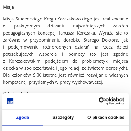
Misja
Misją Studenckiego Kręgu Korczakowskiego jest realizowanie
w praktycznym działaniu najważniejszych założeń
pedagogicznych koncepcji Janusza Korczaka. Wyraża się to
zarówno w przypominaniu dorobku Starego Doktora, jak
i podejmowaniu różnorodnych działań na rzecz dzieci
potrzebujących wsparcia i pomocy (co jest zgodne
z Korczakowskim podejściem do problematyki miejsca
dziecka w społeczeństwie i jego relacji ze światem dorosłych).
Dla członków SKK istotne jest również rozwijanie własnych
kompetencji przydatnych w pracy wychowawczej.
Cele i zadania
Nadrzędnym celem działalności Kręgu jest rozwijanie wiedzy,
umiejętności i kompetencji społecznych członków,
Zgoda
Szczegóły
O plikach cookies
niezbędnych do optymalnego funkcjonowania w roli
wychowawcy i pedagoga, których źródłem jest pedagogiczna