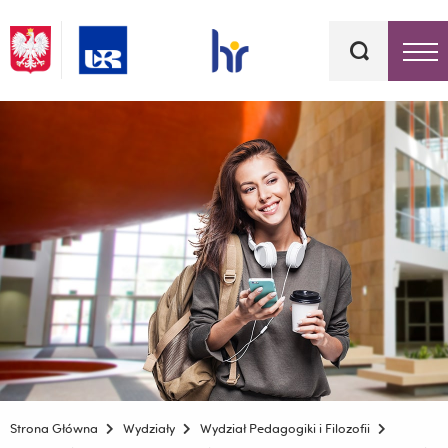
Słowa
kluczowe
Menu - górna belka
Strona Główna
Wydziały
Wydział Pedagogiki i Filozofii