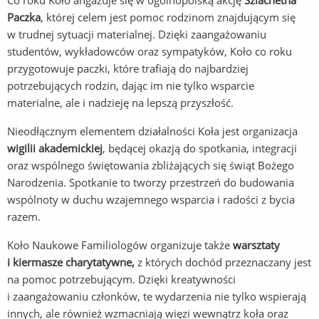
Co roku Koło angażuje się w ogólnopolską akcję
Szlachetna
Paczka
, której celem jest pomoc rodzinom znajdującym się
w trudnej sytuacji materialnej. Dzięki zaangażowaniu
studentów, wykładowców oraz sympatyków, Koło co roku
przygotowuje paczki, które trafiają do najbardziej
potrzebujących rodzin, dając im nie tylko wsparcie
materialne, ale i nadzieję na lepszą przyszłość.
Nieodłącznym elementem działalności Koła jest organizacja
wigilii akademickiej
, będącej okazją do spotkania, integracji
oraz wspólnego świętowania zbliżających się świąt Bożego
Narodzenia. Spotkanie to tworzy przestrzeń do budowania
wspólnoty w duchu wzajemnego wsparcia i radości z bycia
razem.
Koło Naukowe Familiologów organizuje także
warsztaty
i kiermasze charytatywne,
z których dochód przeznaczany jest
na pomoc potrzebującym. Dzięki kreatywności
i zaangażowaniu członków, te wydarzenia nie tylko wspierają
innych, ale również wzmacniają więzi wewnątrz koła oraz