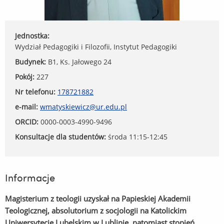
Jednostka:
Wydział Pedagogiki i Filozofii, Instytut Pedagogiki
Budynek:
B1, Ks. Jałowego 24
Pokój:
227
Nr telefonu:
178721882
e-mail:
wmatyskiewicz@ur.edu.pl
ORCID:
0000-0003-4990-9496
Konsultacje dla studentów:
środa 11:15-12:45
Informacje
Magisterium z teologii uzyskał na Papieskiej Akademii
Teologicznej, absolutorium z socjologii na Katolickim
Uniwersytecie Lubelskim w Lublinie, natomiast stopień