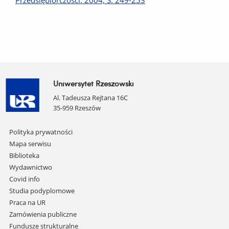
Przedsiębiorczości: 2004, S. 249-253
Uniwersytet Rzeszowski
Al. Tadeusza Rejtana 16C
35-959 Rzeszów
Pomiń
Polityka prywatności
nawigację
Mapa serwisu
i
Biblioteka
przejdź
Wydawnictwo
do
Covid info
treści
Studia podyplomowe
Praca na UR
Zamówienia publiczne
Fundusze strukturalne