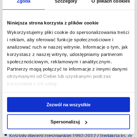
Zgoda
Szczegóły
O plikach cookies
katolickiej nauki społecznej. - Społeczeństwo i Rodzina,
2018, nr 3(56), s. 164-177
Niniejsza strona korzysta z plików cookie
Samobójstwo w refleksji etyczno-społecznej W:
Wykorzystujemy pliki cookie do spersonalizowania treści
Bezpieczeństwo młodzieży szkolnej w aspekcie zachowań
i reklam, aby oferować funkcje społecznościowe i
suicydalnych : wychowanie, edukacja profilaktyka /
analizować ruch w naszej witrynie. Informacje o tym, jak
redakcja naukowa Grzegorz Ostasz, Eugeniusz Moczuk,
korzystasz z naszej witryny, udostępniamy partnerom
Józef Jedynak. Rzeszów, Politechnika Rzeszowska im.
społecznościowym, reklamowym i analitycznym.
Ignacego Łukasiewicza: 2018, S. 319-332
Partnerzy mogą połączyć te informacje z innymi danymi
Apostoł ubogich. Zarys historyczno-społeczny działalności
otrzymanymi od Ciebie lub uzyskanymi podczas
św. Brata Alberta na tle epoki. - Resovia Sacra, 2017, R. 24,
korzystania z ich usług.
s. 295-305
[współaut.] Garbarz A, Urbańska M Etyka - rodzina -
Zezwól na wszystkie
społeczeństwo. T. 2 / red. nauk. Andrzej Garbarz, Wiesław
Matyskiewicz, Magda Urbańska. Rzeszów, Uniwersytet
Spersonalizuj
Rzeszowski: 2017, 334 s.
Kościoły diecezji rzeszowskiej 1992-2017 / [redakcja ks. dr