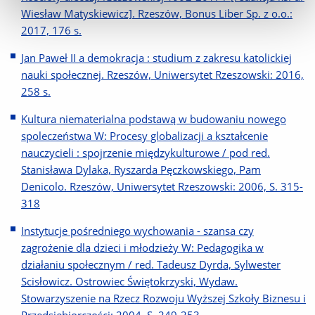
Wiesław Matyskiewicz]. Rzeszów, Bonus Liber Sp. z o.o.:
2017, 176 s.
Jan Paweł II a demokracja : studium z zakresu katolickiej
nauki społecznej. Rzeszów, Uniwersytet Rzeszowski: 2016,
258 s.
Kultura niematerialna podstawą w budowaniu nowego
spoleczeństwa W: Procesy globalizacji a kształcenie
nauczycieli : spojrzenie międzykulturowe / pod red.
Stanisława Dylaka, Ryszarda Pęczkowskiego, Pam
Denicolo. Rzeszów, Uniwersytet Rzeszowski: 2006, S. 315-
318
Instytucje pośredniego wychowania - szansa czy
zagrożenie dla dzieci i młodzieży W: Pedagogika w
działaniu społecznym / red. Tadeusz Dyrda, Sylwester
Scisłowicz. Ostrowiec Świętokrzyski, Wydaw.
Stowarzyszenie na Rzecz Rozwoju Wyższej Szkoły Biznesu i