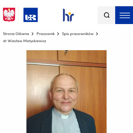
Słowa
kluczowe
Menu - górna belka
Strona Główna
Pracownik
Spis pracowników
dr Wiesław Matyskiewicz