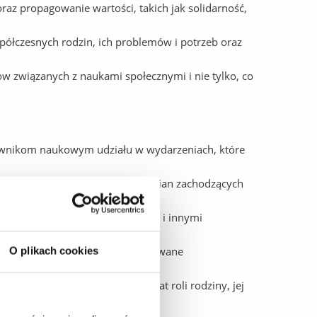
raz propagowanie wartości, takich jak solidarność,
spółczesnych rodzin, ich problemów i potrzeb oraz
w związanych z naukami społecznymi i nie tylko, co
ownikom naukowym udziału w wydarzeniach, które
rodzinnych, ich dynamiki oraz zmian zachodzących
licznymi, poradniami rodzinnymi i innymi
.
mat rodziny, które będą publikowane
O plikach cookies
ją świadomość społeczną na temat roli rodziny, jej