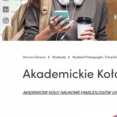
(Nowe
(Link
innej
okno)
do
strony)
(Nowe
(Link
innej
okno)
do
strony)
(Nowe
(Link
innej
okno)
do
strony)
innej
strony)
Strona Główna
Wydziały
Wydział Pedagogiki i Filozofii
Akademickie Ko
AKADEMICKIE KOŁO NAUKOWE FAMILIOLOGÓW UN