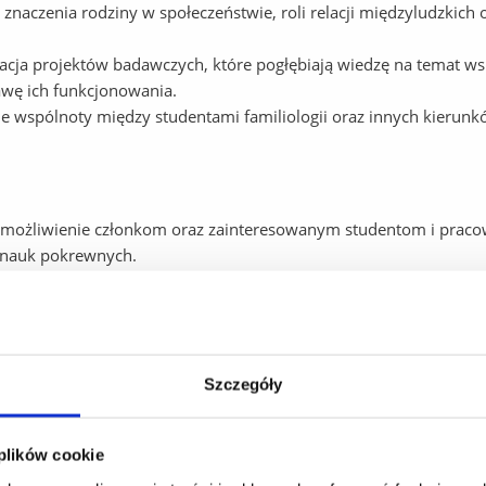
naczenia rodziny w społeczeństwie, roli relacji międzyludzkich o
izacja projektów badawczych, które pogłębiają wiedzę na temat w
wę ich funkcjonowania.
 wspólnoty między studentami familiologii oraz innych kierunkó
możliwienie członkom oraz zainteresowanym studentom i prac
 i nauk pokrewnych.
adań, ankiet oraz analiz dotyczących współczesnych problemów 
ywanie relacji z organizacjami pozarządowymi, instytucjami pub
, aby promować wyniki badań oraz realizować wspólne inicjatywy
e opracowań, artykułów naukowych i popularnonaukowych na te
Szczegóły
prezentowane na konferencjach.
łecznych, prelekcji oraz kampanii informacyjnych, które zwiększa
 plików cookie