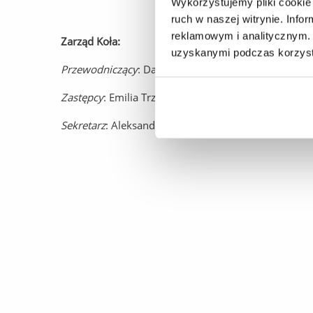
Wykorzystujemy pliki cookie 
ruch w naszej witrynie. Inf
reklamowym i analitycznym. 
Zarząd Koła:
uzyskanymi podczas korzysta
Przewodniczący
: Damian Płodzień
Zastępcy
: Emilia Trzyna, Wiktoria Lewandowska, Wik
Sekretarz
: Aleksandra Wach