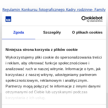
Regulamin Konkursu fotograficznego Kadry rodzinne- Family
POV WPF
Załącznik nr 1 Oświadczenia i zgody, klauzula informacyjna
Zgoda
Szczegóły
O plikach cookies
Załącznik nr 2 Dodatkowe informacje techniczne dla autorów
dotyczące metadanych
Niniejsza strona korzysta z plików cookie
Wyniki Konkursu fotograficznego
Wykorzystujemy pliki cookie do spersonalizowania treści
i reklam, aby oferować funkcje społecznościowe i
analizować ruch w naszej witrynie. Informacje o tym, jak
korzystasz z naszej witryny, udostępniamy partnerom
społecznościowym, reklamowym i analitycznym.
Partnerzy mogą połączyć te informacje z innymi danymi
otrzymanymi od Ciebie lub uzyskanymi podczas
korzystania z ich usług.
Uniwersytet Rzeszowski