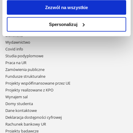
Al. Tadeusza Rejtana 16C
Zezwól na wszystkie
35-959 Rzeszów
Pomiń
Polityka prywatności
Spersonalizuj
nawigację
Mapa serwisu
i
Biblioteka
przejdź
Wydawnictwo
do
Covid info
treści
Studia podyplomowe
Praca na UR
Zamówienia publiczne
Fundusze strukturalne
Projekty współfinansowane przez UE
Projekty realizowane z KPO
Wynajem sal
Domy studenta
Dane kontaktowe
Deklaracja dostępności cyfrowej
Rachunek bankowy UR
Projekty badawcze