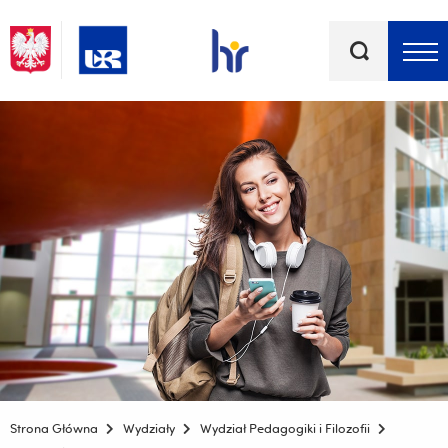
Słowa
kluczowe
Menu - górna belka
Strona Główna
Wydziały
Wydział Pedagogiki i Filozofii