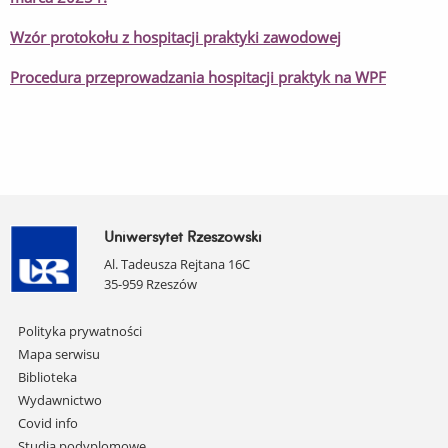
Wzór protokołu z hospitacji praktyki zawodowej
Procedura przeprowadzania hospitacji praktyk na WPF
Uniwersytet Rzeszowski
Al. Tadeusza Rejtana 16C
35-959 Rzeszów
Pomiń
Polityka prywatności
nawigację
Mapa serwisu
i
Biblioteka
przejdź
Wydawnictwo
do
Covid info
treści
Studia podyplomowe