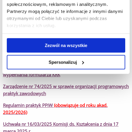
Ramowy program praktyki programowej
społecznościowym, reklamowym i analitycznym.
Partnerzy mogą połączyć te informacje z innymi danymi
Zał. nr 1 - Oświadczenie o ubezpieczeniu NNW
otrzymanymi od Ciebie lub uzyskanymi podczas
Załącznik nr 1 do zarządzenia
140_2025
- Oświadczenie 1
korzystania z ich usług.
Załącznik nr 2 do zarządzenia
140_2025
- Oświadczenie 2
Zezwól na wszystkie
Załącznik nr 3 do zarządzenia
140_2025
- Klauzula
informacyjna RODO
Spersonalizuj
Załącznik nr 4 do zarządzenia
140_2025
- instrukcja
wypełniania formularza KRK
Zarządzenie nr 74/2025 w sprawie organizacji programowych
praktyk zawodowych
Regulamin praktyk PPiW
(obowiązuje od roku akad.
2025/2026)
Uchwała nr 16/03/2025 Komisji ds. Kształcenia z dnia 17
marca 2025 r.