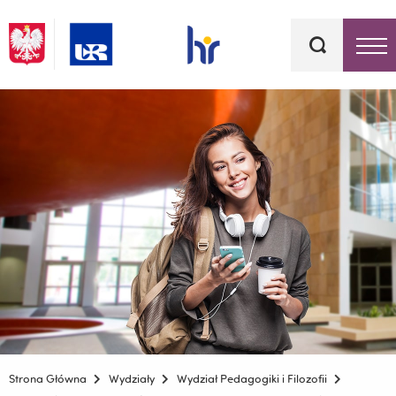
Słowa
kluczowe
Menu - górna belka
Strona Główna
Wydziały
Wydział Pedagogiki i Filozofii