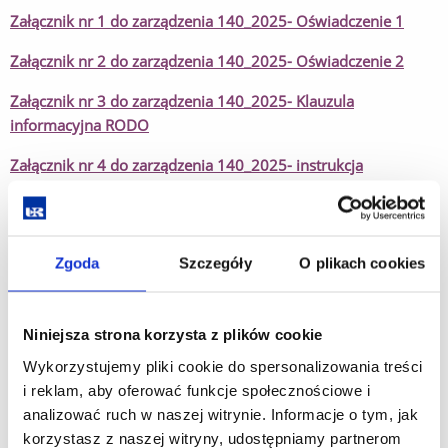
Załącznik nr 1 do zarządzenia 140_2025- Oświadczenie 1
Załącznik nr 2 do zarządzenia
140_2025
- Oświadczenie 2
Załącznik nr 3 do zarządzenia
140_2025
- Klauzula
informacyjna RODO
Załącznik nr 4 do zarządzenia
140_2025
- instrukcja
wypełniania formularza KRK
Wniosek o uznanie pracy zawodowej stażu wolontariatu na
poczet praktyki
(drukować dwustronnie)
Zgoda
Szczegóły
O plikach cookies
Dokumenty dla koordynatorów:
Niniejsza strona korzysta z plików cookie
Wykorzystujemy pliki cookie do spersonalizowania treści
Załącznik nr 13 - wzór sprawozdania
i reklam, aby oferować funkcje społecznościowe i
Załącznik nr 12 - wykaz studentów
analizować ruch w naszej witrynie. Informacje o tym, jak
korzystasz z naszej witryny, udostępniamy partnerom