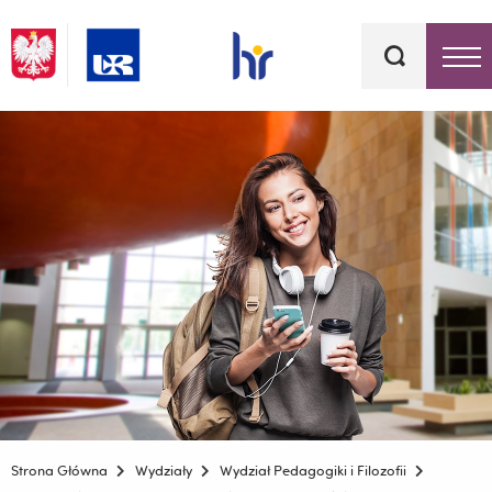
Słowa
kluczowe
Menu - górna belka
Strona Główna
Wydziały
Wydział Pedagogiki i Filozofii