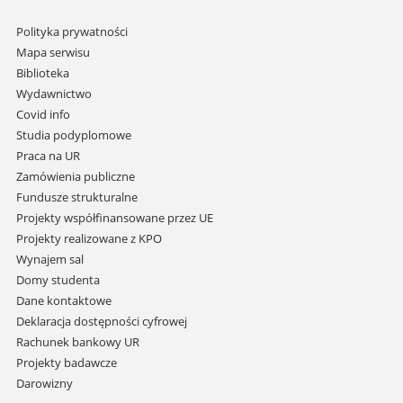
Pomiń
Polityka prywatności
nawigację
Mapa serwisu
i
Biblioteka
przejdź
Wydawnictwo
do
Covid info
treści
Studia podyplomowe
Praca na UR
Zamówienia publiczne
Fundusze strukturalne
Projekty współfinansowane przez UE
Projekty realizowane z KPO
Wynajem sal
Domy studenta
Dane kontaktowe
Deklaracja dostępności cyfrowej
Rachunek bankowy UR
Projekty badawcze
Darowizny