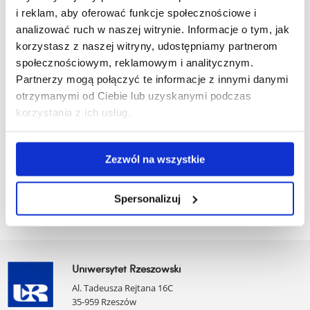
i reklam, aby oferować funkcje społecznościowe i
I ROK PPiW
analizować ruch w naszej witrynie. Informacje o tym, jak
korzystasz z naszej witryny, udostępniamy partnerom
II ROK PPiW
społecznościowym, reklamowym i analitycznym.
III ROK PPiW
Partnerzy mogą połączyć te informacje z innymi danymi
otrzymanymi od Ciebie lub uzyskanymi podczas
IV ROK PPiW
korzystania z ich usług.
V ROK PPiW (aktualizacja 10.03.2026)
Zezwól na wszystkie
Spersonalizuj
Uniwersytet Rzeszowski
Al. Tadeusza Rejtana 16C
35-959 Rzeszów