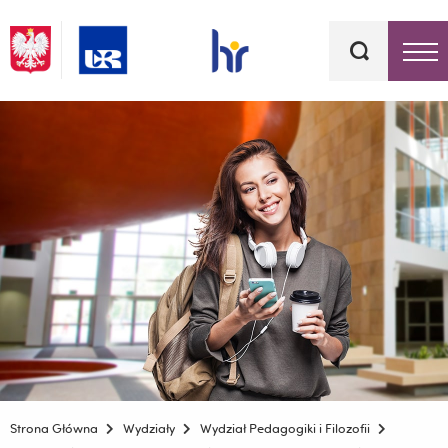
Słowa
kluczowe
Menu - górna belka
Strona Główna
Wydziały
Wydział Pedagogiki i Filozofii