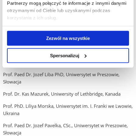
Partnerzy mogą połączyć te informacje z innymi danymi
Filozofa w Nitrze, Słowacja
otrzymanymi od Ciebie lub uzyskanymi podczas
Prof. dr hab. Dmytro Hertciuk, Uniwersytet im. I. Franki we
korzystania z ich usług.
Lwowie, Ukraina
Prof. Paed Dr. Igor Kominarec, PhD., Uniwersytet
Zezwól na wszystkie
w Preszowie, Słowacja
Prof. PhD. Yuliana Lavrysh, National Technical University of
Spersonalizuj
Ukraine “Igor Sikorsky Kyiv Polytechnic Institute”, Ukraina
Prof. Paed Dr. Jozef Liba PhD, Uniwersytet w Preszowie,
Słowacja
Prof. Dr. Kas Mazurek, Uniwersity of Lethbridge, Kanada
Prof. PhD. Liliya Morska, Uniwersytet im. I. Franki we Lwowie,
Ukraina
Prof. Paed Dr. Jozef Pavelka, CSc., Uniwersytet w Preszowie,
Słowacja