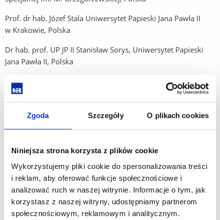
Prof. dr hab. Józef Stala Uniwersytet Papieski Jana Pawła II
w Krakowie, Polska
Dr hab. prof. UP JP II Stanisław Sorys, Uniwersytet Papieski
Jana Pawła II, Polska
Dr hab. prof. UR Marta Uberman, Uniwersytet Rzeszowski,
Polska
Dr hab. prof. UR Marta Wrońska, Uniwersytet Rzeszowski,
Zgoda
Szczegóły
O plikach cookies
Polska
Niniejsza strona korzysta z plików cookie
Prof. Paed Dr. Vasil Gluchman, Uniwersytet w Preszowie,
Wykorzystujemy pliki cookie do spersonalizowania treści
Słowacja
i reklam, aby oferować funkcje społecznościowe i
analizować ruch w naszej witrynie. Informacje o tym, jak
Dr. Jürgen Hartwig, Uniwersytet w Bremie, Niemcy
korzystasz z naszej witryny, udostępniamy partnerom
społecznościowym, reklamowym i analitycznym.
Prof. Paed Dr. Alena Hašková, CSc., Uniwersytet Konstantyna