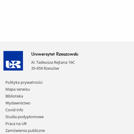
Uniwersytet Rzeszowski
Al. Tadeusza Rejtana 16C
35-959 Rzeszów
Pomiń
Polityka prywatności
nawigację
Mapa serwisu
i
Biblioteka
przejdź
Wydawnictwo
do
Covid info
treści
Studia podyplomowe
Praca na UR
Zamówienia publiczne