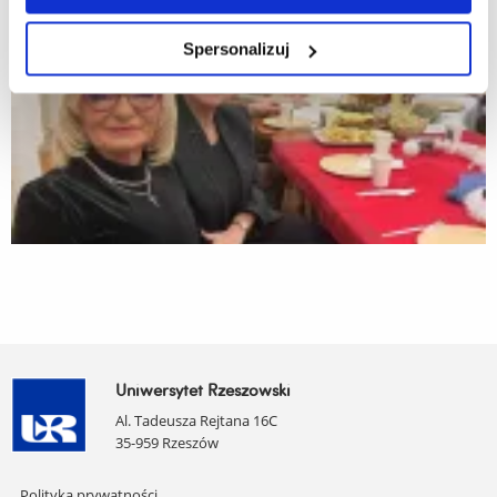
Spersonalizuj
Uniwersytet Rzeszowski
Al. Tadeusza Rejtana 16C
35-959 Rzeszów
Pomiń
Polityka prywatności