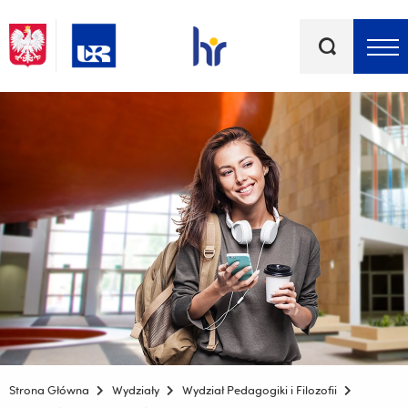
Słowa
kluczowe
Menu - górna belka
Strona Główna
Wydziały
Wydział Pedagogiki i Filozofii