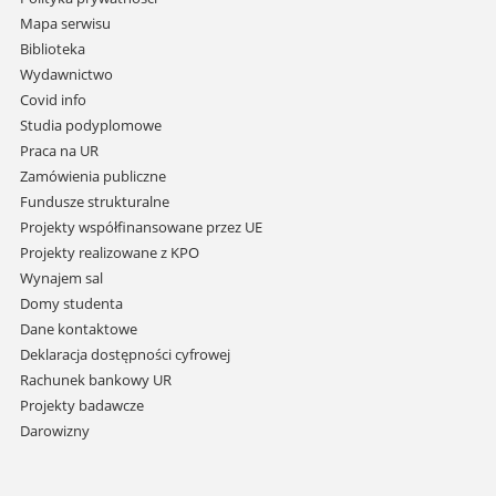
nawigację
Mapa serwisu
i
Biblioteka
przejdź
Wydawnictwo
do
Covid info
treści
Studia podyplomowe
Praca na UR
Zamówienia publiczne
Fundusze strukturalne
Projekty współfinansowane przez UE
Projekty realizowane z KPO
Wynajem sal
Domy studenta
Dane kontaktowe
Deklaracja dostępności cyfrowej
Rachunek bankowy UR
Projekty badawcze
Darowizny