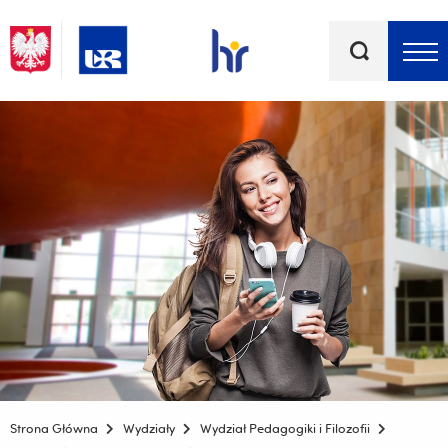
Słowa
kluczowe
Menu - górna belka
Strona Główna
Wydziały
Wydział Pedagogiki i Filozofii