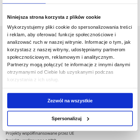
Zasady ogólne program Erasmus+ 2025
Niniejsza strona korzysta z plików cookie
Wykorzystujemy pliki cookie do spersonalizowania treści
i reklam, aby oferować funkcje społecznościowe i
Uniwersytet Rzeszowski
analizować ruch w naszej witrynie. Informacje o tym, jak
Al. Tadeusza Rejtana 16C
korzystasz z naszej witryny, udostępniamy partnerom
35-959 Rzeszów
społecznościowym, reklamowym i analitycznym.
Partnerzy mogą połączyć te informacje z innymi danymi
Pomiń
Polityka prywatności
otrzymanymi od Ciebie lub uzyskanymi podczas
nawigację
Mapa serwisu
korzystania z ich usług.
i
Biblioteka
przejdź
Wydawnictwo
do
Covid info
Zezwól na wszystkie
treści
Studia podyplomowe
Praca na UR
Spersonalizuj
Zamówienia publiczne
Fundusze strukturalne
Projekty współfinansowane przez UE