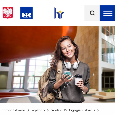
Słowa
kluczowe
Menu - górna belka
Strona Główna
Wydziały
Wydział Pedagogiki i Filozofii