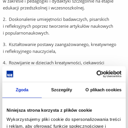
w zakresie i pedagogiki i dydaktyki szczególnie na etapie
edukacji przedszkolnej i wczesnoszkolnej.
2. Doskonalenie umiejętności badawczych, pisarskich
i refleksyjnych poprzez tworzenie artykułów naukowych
i popularnonaukowych.
3. Kształtowanie postawy zaangażowanego, kreatywnego
i refleksyjnego nauczyciela,
4. Rozwijanie w dzieciach kreatywności, ciekawości
i dociekliwości w poznawaniu nowoczesnych przestrzeni
edukacyjnych.
Zgoda
Szczegóły
O plikach cookies
Zarząd
Niniejsza strona korzysta z plików cookie
Zuzanna Mazur – prezes
Wykorzystujemy pliki cookie do spersonalizowania treści
Julia Ortyl – zastępca prezesa
i reklam, aby oferować funkcje społecznościowe i