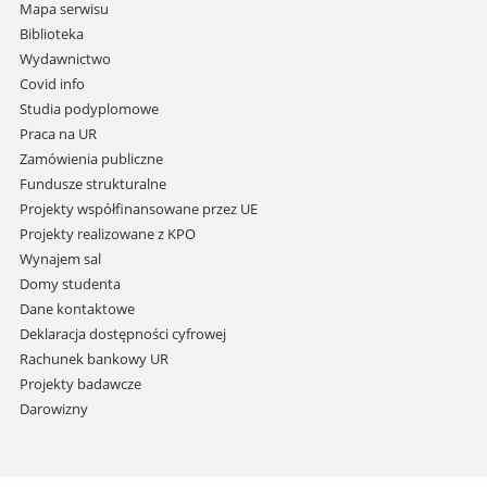
nawigację
Mapa serwisu
i
Biblioteka
przejdź
Wydawnictwo
do
Covid info
treści
Studia podyplomowe
Praca na UR
Zamówienia publiczne
Fundusze strukturalne
Projekty współfinansowane przez UE
Projekty realizowane z KPO
Wynajem sal
Domy studenta
Dane kontaktowe
Deklaracja dostępności cyfrowej
Rachunek bankowy UR
Projekty badawcze
Darowizny