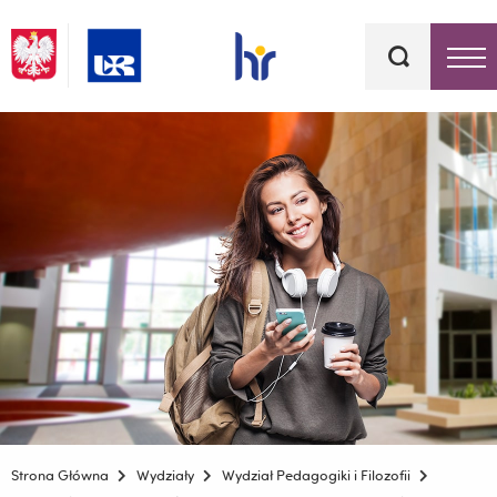
Słowa
kluczowe
Menu - górna belka
Strona Główna
Wydziały
Wydział Pedagogiki i Filozofii