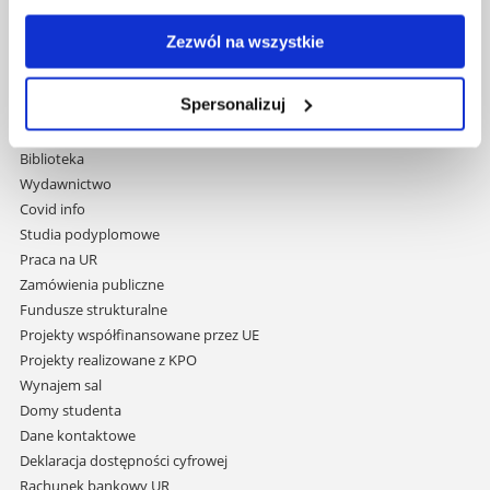
Uniwersytet Rzeszowski
Al. Tadeusza Rejtana 16C
Zezwól na wszystkie
35-959 Rzeszów
Spersonalizuj
Pomiń
Polityka prywatności
nawigację
Mapa serwisu
i
Biblioteka
przejdź
Wydawnictwo
do
Covid info
treści
Studia podyplomowe
Praca na UR
Zamówienia publiczne
Fundusze strukturalne
Projekty współfinansowane przez UE
Projekty realizowane z KPO
Wynajem sal
Domy studenta
Dane kontaktowe
Deklaracja dostępności cyfrowej
Rachunek bankowy UR