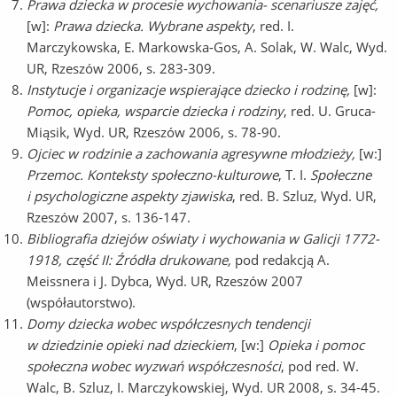
Prawa dziecka w procesie wychowania- scenariusze zajęć,
[w]:
Prawa dziecka. Wybrane aspekty
, red. I.
Marczykowska, E. Markowska-Gos, A. Solak, W. Walc, Wyd.
UR, Rzeszów 2006, s. 283-309.
Instytucje i organizacje wspierające dziecko i rodzinę,
[w]:
Pomoc, opieka, wsparcie dziecka i rodziny
, red. U. Gruca-
Miąsik, Wyd. UR, Rzeszów 2006, s. 78-90.
Ojciec w rodzinie a zachowania agresywne młodzieży,
[w:]
Przemoc. Konteksty społeczno-kulturowe
, T. I.
Społeczne
i psychologiczne aspekty zjawiska
, red. B. Szluz, Wyd. UR,
Rzeszów 2007, s. 136-147.
Bibliografia dziejów oświaty i wychowania w Galicji 1772-
1918, część II: Źródła drukowane,
pod redakcją A.
Meissnera i J. Dybca, Wyd. UR, Rzeszów 2007
(współautorstwo).
Domy dziecka wobec współczesnych tendencji
w dziedzinie opieki nad dzieckiem
, [w:]
Opieka i pomoc
społeczna wobec wyzwań współczesności
, pod red. W.
Walc, B. Szluz, I. Marczykowskiej, Wyd. UR 2008, s. 34-45.