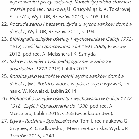
wychowaniu i pracy socjalnej. Konteksty polsko-słowacko-
czeskie
, pod red. naukową U. Grucy-Miąsik, A. Tokárovej,
E. Lukáča, Wyd. UR, Rzeszów 2010, s. 108-114.
Poczucie sensu i bezsensu życia u wychowanków domów
dziecka
, Wyd. UR, Rzeszów 2011, s. 194.
Bibliografia dziejów oświaty i wychowania w Galicji 1772-
1918, część III: Opracowania z lat 1991-2008
, Rzeszów
2012, pod red. A. Meissnera i K. Szmyda.
Szkice z dziejów myśli pedagogicznej w zaborze
austriackim 1772-1918
, Lublin 2013.
Rodzina jako wartość w opinii wychowanków domów
dziecka
, [w:]
Rodzina wobec współczesnych wyzwań
, red.
nauk. W. Kowalski, Lublin 2014.
Bibliografia dziejów oświaty i wychowania w Galicji 1772-
1918, Część I: Opracowania do 1990,
pod red. A.
Meissnera, Lublin 2015, s.265 (współautorstwo).
Etyka - Rodzina - Społeczeństwo.
Tom I, red naukowa G.
Grzybek, Z. Chodkowski, J. Meissner-Łozińska, Wyd. UR,
Rzeszów 2016, s.243.