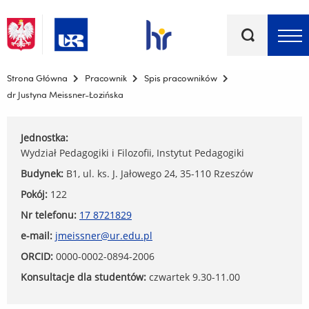
Słowa
kluczowe
Menu - górna belka
Strona Główna
Pracownik
Spis pracowników
dr Justyna Meissner-Łozińska
Jednostka:
Wydział Pedagogiki i Filozofii, Instytut Pedagogiki
Budynek:
B1, ul. ks. J. Jałowego 24, 35-110 Rzeszów
Pokój:
122
Nr telefonu:
17 8721829
e-mail:
jmeissner@ur.edu.pl
ORCID:
0000-0002-0894-2006
Konsultacje dla studentów:
czwartek 9.30-11.00