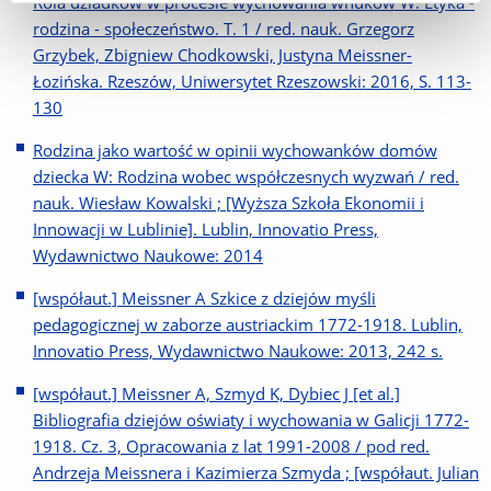
Rola dziadków w procesie wychowania wnuków W: Etyka -
rodzina - społeczeństwo. T. 1 / red. nauk. Grzegorz
Grzybek, Zbigniew Chodkowski, Justyna Meissner-
Łozińska. Rzeszów, Uniwersytet Rzeszowski: 2016, S. 113-
130
Rodzina jako wartość w opinii wychowanków domów
dziecka W: Rodzina wobec współczesnych wyzwań / red.
nauk. Wiesław Kowalski ; [Wyższa Szkoła Ekonomii i
Innowacji w Lublinie]. Lublin, Innovatio Press,
Wydawnictwo Naukowe: 2014
[współaut.] Meissner A Szkice z dziejów myśli
pedagogicznej w zaborze austriackim 1772-1918. Lublin,
Innovatio Press, Wydawnictwo Naukowe: 2013, 242 s.
[współaut.] Meissner A, Szmyd K, Dybiec J [et al.]
Bibliografia dziejów oświaty i wychowania w Galicji 1772-
1918. Cz. 3, Opracowania z lat 1991-2008 / pod red.
Andrzeja Meissnera i Kazimierza Szmyda ; [współaut. Julian