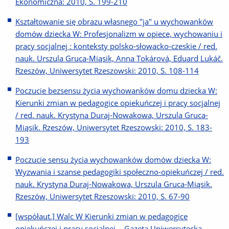
Ekonomiczna: 2010, S. 199-210
Kształtowanie się obrazu własnego "ja" u wychowanków
domów dziecka W: Profesjonalizm w opiece, wychowaniu i
pracy socjalnej : konteksty polsko-słowacko-czeskie / red.
nauk. Urszula Gruca-Miąsik, Anna Tokárová, Eduard Lukáč.
Rzeszów, Uniwersytet Rzeszowski: 2010, S. 108-114
Poczucie bezsensu życia wychowanków domu dziecka W:
Kierunki zmian w pedagogice opiekuńczej i pracy socjalnej
/ red. nauk. Krystyna Duraj-Nowakowa, Urszula Gruca-
Miąsik. Rzeszów, Uniwersytet Rzeszowski: 2010, S. 183-
193
Poczucie sensu życia wychowanków domów dziecka W:
Wyzwania i szanse pedagogiki społeczno-opiekuńczej / red.
nauk. Krystyna Duraj-Nowakowa, Urszula Gruca-Miąsik.
Rzeszów, Uniwersytet Rzeszowski: 2010, S. 67-90
[współaut.] Walc W Kierunki zmian w pedagogice
opiekuńczej i pracy socjalnej. - Gazeta Uniwersytecka