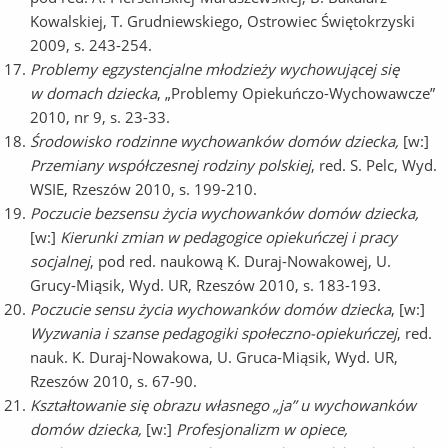
Kowalskiej, T. Grudniewskiego, Ostrowiec Świętokrzyski
2009, s. 243-254.
Problemy egzystencjalne młodzieży wychowującej się
w domach dziecka
, „Problemy Opiekuńczo-Wychowawcze”
2010, nr 9, s. 23-33.
Środowisko rodzinne wychowanków domów dziecka,
[w:]
Przemiany współczesnej rodziny polskiej
, red. S. Pelc, Wyd.
WSIE, Rzeszów 2010, s. 199-210.
Poczucie bezsensu życia wychowanków domów dziecka,
[w:]
Kierunki zmian w pedagogice opiekuńczej i pracy
socjalnej
, pod red. naukową K. Duraj-Nowakowej, U.
Grucy-Miąsik, Wyd. UR, Rzeszów 2010, s. 183-193.
Poczucie sensu życia wychowanków domów dziecka
, [w:]
Wyzwania i szanse pedagogiki społeczno-opiekuńczej
, red.
nauk. K. Duraj-Nowakowa, U. Gruca-Miąsik, Wyd. UR,
Rzeszów 2010, s. 67-90.
Kształtowanie się obrazu własnego „ja” u wychowanków
domów dziecka,
[w:]
Profesjonalizm w opiece,