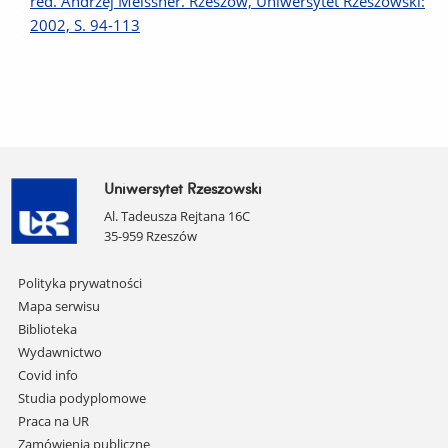
red. Andrzej Meissner. Rzeszów, Uniwersytet Rzeszowski:
2002, S. 94-113
Uniwersytet Rzeszowski
Al. Tadeusza Rejtana 16C
35-959 Rzeszów
Pomiń
Polityka prywatności
nawigację
Mapa serwisu
i
Biblioteka
przejdź
Wydawnictwo
do
Covid info
treści
Studia podyplomowe
Praca na UR
Zamówienia publiczne