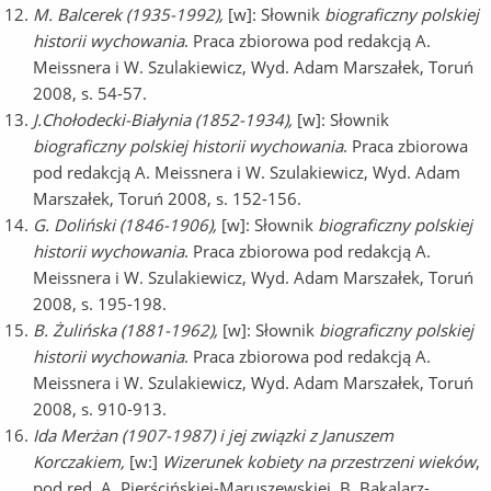
M. Balcerek (1935-1992),
[w]: Słownik
biograficzny polskiej
historii wychowania
. Praca zbiorowa pod redakcją A.
Meissnera i W. Szulakiewicz, Wyd. Adam Marszałek, Toruń
2008, s. 54-57.
J.Chołodecki-Białynia (1852-1934),
[w]: Słownik
biograficzny polskiej historii wychowania
. Praca zbiorowa
pod redakcją A. Meissnera i W. Szulakiewicz, Wyd. Adam
Marszałek, Toruń 2008, s. 152-156.
G. Doliński (1846-1906),
[w]: Słownik
biograficzny polskiej
historii wychowania
. Praca zbiorowa pod redakcją A.
Meissnera i W. Szulakiewicz, Wyd. Adam Marszałek, Toruń
2008, s. 195-198.
B. Żulińska (1881-1962),
[w]: Słownik
biograficzny polskiej
historii wychowania
. Praca zbiorowa pod redakcją A.
Meissnera i W. Szulakiewicz, Wyd. Adam Marszałek, Toruń
2008, s. 910-913.
Ida Merżan (1907-1987) i jej związki z Januszem
Korczakiem,
[w:]
Wizerunek kobiety na przestrzeni wieków
,
pod red. A. Pierścińskiej-Maruszewskiej, B. Bakalarz-