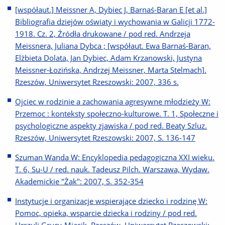
[współaut.] Meissner A, Dybiec J, Barnaś-Baran E [et al.]
Bibliografia dziejów oświaty i wychowania w Galicji 1772-
1918. Cz. 2, Źródła drukowane / pod red. Andrzeja
Meissnera, Juliana Dybca ; [współaut. Ewa Barnaś-Baran,
Elżbieta Dolata, Jan Dybiec, Adam Krzanowski, Justyna
Meissner-Łozińska, Andrzej Meissner, Marta Stelmach].
Rzeszów, Uniwersytet Rzeszowski: 2007, 336 s.
Ojciec w rodzinie a zachowania agresywne młodzieży W:
Przemoc : konteksty społeczno-kulturowe. T. 1, Społeczne i
psychologiczne aspekty zjawiska / pod red. Beaty Szluz.
Rzeszów, Uniwersytet Rzeszowski: 2007, S. 136-147
Szuman Wanda W: Encyklopedia pedagogiczna XXI wieku.
T. 6, Su-U / red. nauk. Tadeusz Pilch. Warszawa, Wydaw.
Akademickie "Żak": 2007, S. 352-354
Instytucje i organizacje wspierające dziecko i rodzinę W:
Pomoc, opieka, wsparcie dziecka i rodziny / pod red.