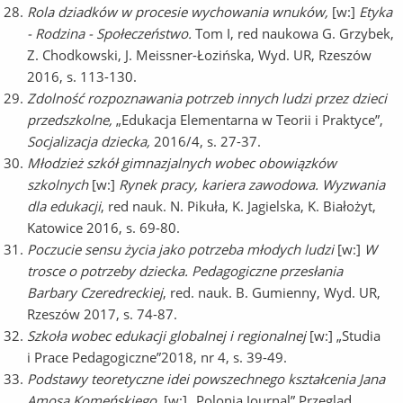
Rola dziadków w procesie wychowania wnuków,
[w:]
Etyka
- Rodzina - Społeczeństwo.
Tom I, red naukowa G. Grzybek,
Z. Chodkowski, J. Meissner-Łozińska, Wyd. UR, Rzeszów
2016, s. 113-130.
Zdolność rozpoznawania potrzeb innych ludzi przez dzieci
przedszkolne,
„Edukacja Elementarna w Teorii i Praktyce”,
Socjalizacja dziecka,
2016/4, s. 27-37.
Młodzież szkół gimnazjalnych wobec obowiązków
szkolnych
[w:]
Rynek pracy, kariera zawodowa. Wyzwania
dla edukacji
, red nauk. N. Pikuła, K. Jagielska, K. Białożyt,
Katowice 2016, s. 69-80.
Poczucie sensu życia jako potrzeba młodych ludzi
[w:]
W
trosce o potrzeby dziecka. Pedagogiczne przesłania
Barbary Czeredreckiej
, red. nauk. B. Gumienny, Wyd. UR,
Rzeszów 2017, s. 74-87.
Szkoła wobec edukacji globalnej i regionalnej
[w:] „Studia
i Prace Pedagogiczne”2018, nr 4, s. 39-49.
Podstawy teoretyczne idei powszechnego kształcenia Jana
Amosa Komeńskiego
, [w:] „Polonia Journal” Przegląd