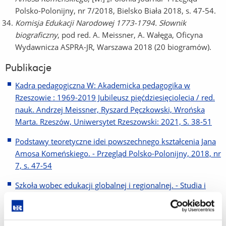
Polsko-Polonijny, nr 7/2018, Bielsko Biała 2018, s. 47-54.
Komisja Edukacji Narodowej 1773-1794. Słownik
biograficzny
, pod red. A. Meissner, A. Wałęga, Oficyna
Wydawnicza ASPRA-JR, Warszawa 2018 (20 biogramów).
Publikacje
Kadra pedagogiczna W: Akademicka pedagogika w
Rzeszowie : 1969-2019 Jubileusz pięćdziesięciolecia / red.
nauk. Andrzej Meissner, Ryszard Pęczkowski, Wrońska
Marta. Rzeszów, Uniwersytet Rzeszowski: 2021, S. 38-51
Podstawy teoretyczne idei powszechnego kształcenia Jana
Amosa Komeńskiego. - Przegląd Polsko-Polonijny, 2018, nr
7, s. 47-54
Szkoła wobec edukacji globalnej i regionalnej. - Studia i
Prace Pedagogiczne, 2017, nr 4, s. 39-48
Poczucie sensu życia jako potrzeba młodych ludzi W: W