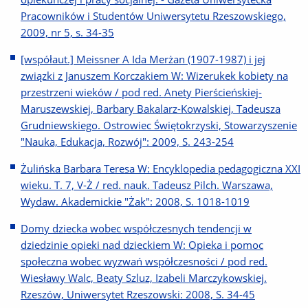
Pracowników i Studentów Uniwersytetu Rzeszowskiego,
2009, nr 5, s. 34-35
[współaut.] Meissner A Ida Merżan (1907-1987) i jej
związki z Januszem Korczakiem W: Wizerukek kobiety na
przestrzeni wieków / pod red. Anety Pierścieńskiej-
Maruszewskiej, Barbary Bakalarz-Kowalskiej, Tadeusza
Grudniewskiego. Ostrowiec Świętokrzyski, Stowarzyszenie
"Nauka, Edukacja, Rozwój": 2009, S. 243-254
Żulińska Barbara Teresa W: Encyklopedia pedagogiczna XXI
wieku. T. 7, V-Ż / red. nauk. Tadeusz Pilch. Warszawa,
Wydaw. Akademickie "Żak": 2008, S. 1018-1019
Domy dziecka wobec współczesnych tendencji w
dziedzinie opieki nad dzieckiem W: Opieka i pomoc
społeczna wobec wyzwań współczesności / pod red.
Wiesławy Walc, Beaty Szluz, Izabeli Marczykowskiej.
Rzeszów, Uniwersytet Rzeszowski: 2008, S. 34-45