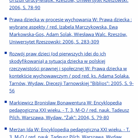
Urszuli Grucy-Miąsik. Rzeszów, Uniwersytet Rzeszowski:
2006, S. 78-90
Prawa dziecka w procesie wychowania W: Prawa dziecka :
wybrane aspekty / red. Izabela Marczykowska, Ewa
Markowska-Gos, Adam Solak, Wiesława Walc. Rzeszów,
Uniwersytet Rzeszowski: 2006, S. 283-309
Rozwój praw dzieci (od pierwszych idei do ich
skodyfikowania) a sytuacja dziecka w polskiej
rzeczywistości prawnej i społecznej W: Prawa dziecka w
kontekście wychowawczym / pod red. ks. Adama Solaka.
Tarnów, Wydaw. Diecezji Tarnowskiej "Biblios": 2005, S. 9-
56
Markiewicz Bronisław Bonawentura W: Encyklopedia
pedagogiczna XXI wieku. - T. 3, M-O / red. nauk. Tadeusz
Pilch. Warszawa, Wydaw. "Żak": 2004, S. 79-80
Merżan Ida W: Encyklopedia pedagogiczna XXI wieku. - T.
3, M-O / red. nauk. Tadeusz Pilch. Warszawa, Wydaw.