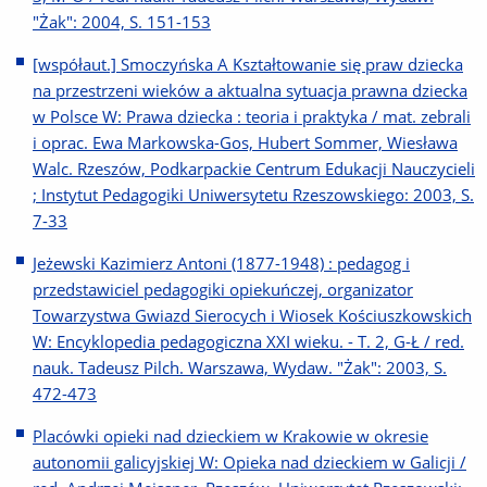
"Żak": 2004, S. 151-153
[współaut.] Smoczyńska A Kształtowanie się praw dziecka
na przestrzeni wieków a aktualna sytuacja prawna dziecka
w Polsce W: Prawa dziecka : teoria i praktyka / mat. zebrali
i oprac. Ewa Markowska-Gos, Hubert Sommer, Wiesława
Walc. Rzeszów, Podkarpackie Centrum Edukacji Nauczycieli
; Instytut Pedagogiki Uniwersytetu Rzeszowskiego: 2003, S.
7-33
Jeżewski Kazimierz Antoni (1877-1948) : pedagog i
przedstawiciel pedagogiki opiekuńczej, organizator
Towarzystwa Gwiazd Sierocych i Wiosek Kościuszkowskich
W: Encyklopedia pedagogiczna XXI wieku. - T. 2, G-Ł / red.
nauk. Tadeusz Pilch. Warszawa, Wydaw. "Żak": 2003, S.
472-473
Placówki opieki nad dzieckiem w Krakowie w okresie
autonomii galicyjskiej W: Opieka nad dzieckiem w Galicji /