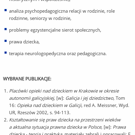
analiza psychopedagogiczna relacji w rodzinie, role
rodzinne, seniorzy w rodzinie,
problemy egzystencjalne sierot społecznych,
prawa dziecka,
terapia neurologopedyczna oraz pedagogiczna.
WYBRANE PUBLIKACJE:
Placówki opieki nad dzieckiem w Krakowie w okresie
autonomii galicyjskiej,
[w]:
Galicja i jej dziedzictwo
, Tom
16:
Opieka nad dzieckiem w Galicji
, red A. Meissner, Wyd.
UR, Rzeszów 2002, s. 94-113.
Kształtowanie się praw dziecka na przestrzeni wieków
a aktualna sytuacja prawna dziecka w Polsce,
[w]:
Prawa
dziecka - teoria i praktyka
, materiały zebrali i opracowali: E.