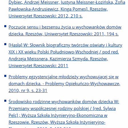
Dybiec, Andrzej Meissner, Justyna Meissner-Łozińska, Zofia
Pawłowska-Andrusiewicz, Kinga Pomes]. Rzeszów,
Uniwersytet Rzeszowski: 2012, 210 s.
Poczucie sensu i bezsensu życia u wychowanków domów
dziecka. Rzeszów, Uniwersytet Rzeszowski: 2011, 194 s.
[Hasła] W: Słownik biograficzny twórców oświaty i kultury
XIX i XX wieku Polski Południowo-Wschodniej / pod red.
Andrzeja Meissnera, Kazimierza Szmyda. Rzeszów,
Uniwersytet Rzeszowski: 2011
Problemy egzystencjalne młodzieży wychowującej się w
domach dziecka. - Problemy Opiekuńczo-Wychowawcze,
2010, nr 9, s. 23-31
Środowisko rodzinne wychowanków domów dziecka W:
Przemiany współczesnej rodziny polskiej / [red. Sylwia
Pelc] ; Wyższa Szkoła Inżynieryjno-Ekonomiczna w
Rzeszowie. Rzeszów, Wyższa Szkoła Inżynieryjno-