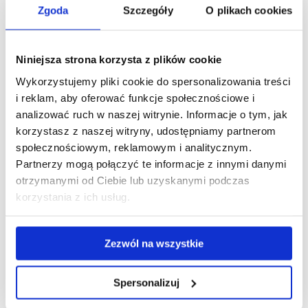
trosce o potrzeby dziecka : pedagogiczne przesłania
Zgoda
Szczegóły
O plikach cookies
Barbary Czeredreckiej / redakcja naukowa Beata
Gumienny. Rzeszów, Uniwersytet Rzeszowski: 2017, S. 74-
87
Niniejsza strona korzysta z plików cookie
Zdolność rozpoznawania potrzeb innych ludzi przez dzieci
Wykorzystujemy pliki cookie do spersonalizowania treści
przedszkolne. - Edukacja Elementarna w Teorii i Praktyce,
i reklam, aby oferować funkcje społecznościowe i
2016, vol. 11, nr 4, s. 27-37
analizować ruch w naszej witrynie. Informacje o tym, jak
korzystasz z naszej witryny, udostępniamy partnerom
[współaut.] Grzybek G, Chodkowski Z Etyka - rodzina -
społecznościowym, reklamowym i analitycznym.
społeczeństwo. T. 1 / red. nauk. Grzegorz Grzybek,
Partnerzy mogą połączyć te informacje z innymi danymi
Zbigniew Chodkowski, Justyna Meissner-Łozińska.
otrzymanymi od Ciebie lub uzyskanymi podczas
Rzeszów, Uniwersytet Rzeszowski: 2016, 243 s.
korzystania z ich usług.
Młodzież szkół gimnazjalnych wobec obowiązków
szkolnych W: Rynek pracy, kariera zawodowa : wyzwania
Zezwól na wszystkie
dla edukacji / redakcja naukowa Norbert G. Pikuła,
Katarzyna Jagielska, Katarzyna Białożyt. Katowice,
Wydawnictwo Naukowe Śląsk: 2016, S. 69-81
Spersonalizuj