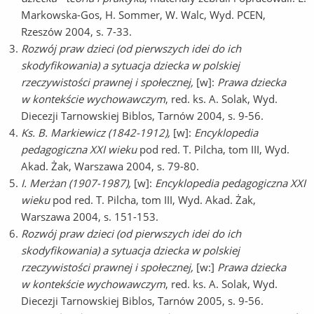
Markowska-Gos, H. Sommer, W. Walc, Wyd. PCEN,
Rzeszów 2004, s. 7-33.
Rozwój praw dzieci (od pierwszych idei do ich
skodyfikowania) a sytuacja dziecka w polskiej
rzeczywistości prawnej i społecznej,
[w]:
Prawa dziecka
w kontekście wychowawczym
, red. ks. A. Solak, Wyd.
Diecezji Tarnowskiej Biblos, Tarnów 2004, s. 9-56.
Ks. B. Markiewicz (1842-1912),
[w]:
Encyklopedia
pedagogiczna XXI wieku
pod red. T. Pilcha, tom III, Wyd.
Akad. Żak, Warszawa 2004, s. 79-80.
I. Merżan (1907-1987),
[w]:
Encyklopedia pedagogiczna XXI
wieku
pod red. T. Pilcha, tom III, Wyd. Akad. Żak,
Warszawa 2004, s. 151-153.
Rozwój praw dzieci (od pierwszych idei do ich
skodyfikowania) a sytuacja dziecka w polskiej
rzeczywistości prawnej i społecznej,
[w:]
Prawa dziecka
w kontekście wychowawczym
, red. ks. A. Solak, Wyd.
Diecezji Tarnowskiej Biblos, Tarnów 2005, s. 9-56.