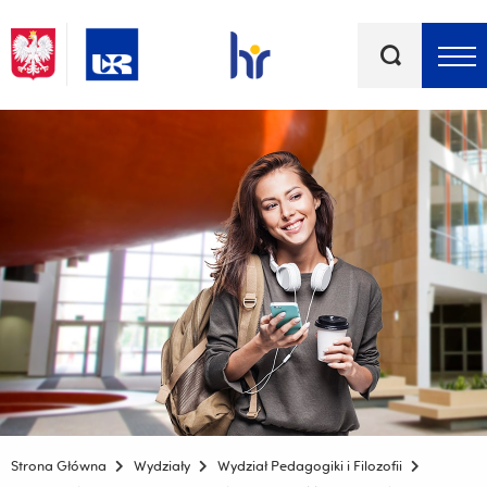
Słowa
kluczowe
Menu - górna belka
Strona Główna
Wydziały
Wydział Pedagogiki i Filozofii