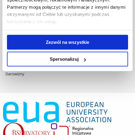
Zamówienia publiczne
Partnerzy mogą połączyć te informacje z innymi danymi
Fundusze strukturalne
otrzymanymi od Ciebie lub uzyskanymi podczas
Projekty współfinansowane przez UE
korzystania z ich usług.
Projekty realizowane z KPO
Wynajem sal
Domy studenta
Zezwól na wszystkie
Dane kontaktowe
Deklaracja dostępności cyfrowej
Spersonalizuj
Rachunek bankowy UR
Projekty badawcze
Darowizny