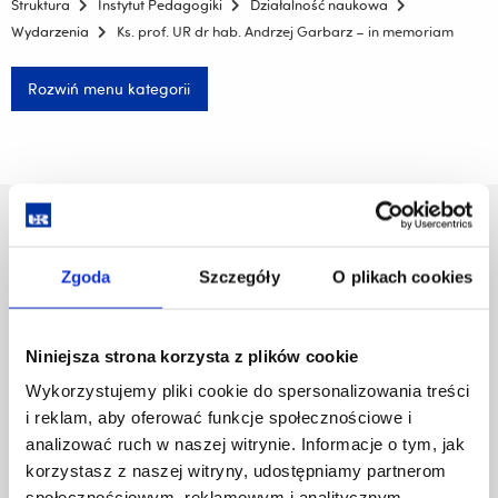
Struktura
Instytut Pedagogiki
Działalność naukowa
Wydarzenia
Ks. prof. UR dr hab. Andrzej Garbarz – in memoriam
Rozwiń menu kategorii
Uniwersytet Rzeszowski
Al. Tadeusza Rejtana 16C
Zgoda
Szczegóły
O plikach cookies
35-959 Rzeszów
Pomiń
Polityka prywatności
Niniejsza strona korzysta z plików cookie
nawigację
Mapa serwisu
i
Biblioteka
Wykorzystujemy pliki cookie do spersonalizowania treści
przejdź
Wydawnictwo
i reklam, aby oferować funkcje społecznościowe i
do
Covid info
analizować ruch w naszej witrynie. Informacje o tym, jak
treści
Studia podyplomowe
korzystasz z naszej witryny, udostępniamy partnerom
Praca na UR
społecznościowym, reklamowym i analitycznym.