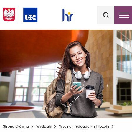
Słowa
kluczowe
Menu - górna belka
Strona Główna
Wydziały
Wydział Pedagogiki i Filozofii