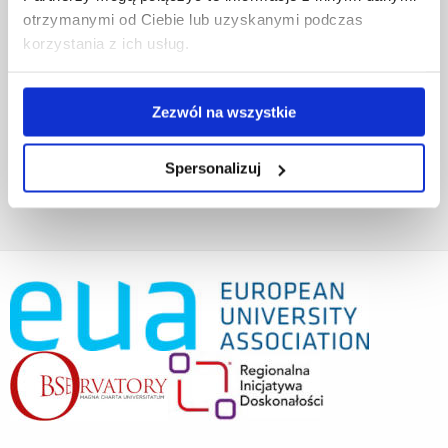
Projekty współfinansowane przez UE
otrzymanymi od Ciebie lub uzyskanymi podczas
Projekty realizowane z KPO
korzystania z ich usług.
Wynajem sal
Domy studenta
Dane kontaktowe
Zezwól na wszystkie
Deklaracja dostępności cyfrowej
Rachunek bankowy UR
Projekty badawcze
Spersonalizuj
Darowizny