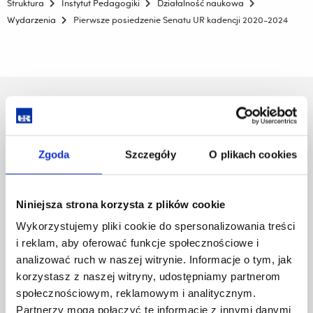
Struktura
Instytut Pedagogiki
Działalność naukowa
Wydarzenia
Pierwsze posiedzenie Senatu UR kadencji 2020-2024
Uniwersytet Rzeszowski
Al. Tadeusza Rejtana 16C
35-959 Rzeszów
Zgoda
Szczegóły
O plikach cookies
Pomiń
Polityka prywatności
nawigację
Mapa serwisu
i
Biblioteka
Niniejsza strona korzysta z plików cookie
przejdź
Wydawnictwo
Wykorzystujemy pliki cookie do spersonalizowania treści
do
Covid info
i reklam, aby oferować funkcje społecznościowe i
treści
Studia podyplomowe
analizować ruch w naszej witrynie. Informacje o tym, jak
Praca na UR
korzystasz z naszej witryny, udostępniamy partnerom
Zamówienia publiczne
społecznościowym, reklamowym i analitycznym.
Fundusze strukturalne
Partnerzy mogą połączyć te informacje z innymi danymi