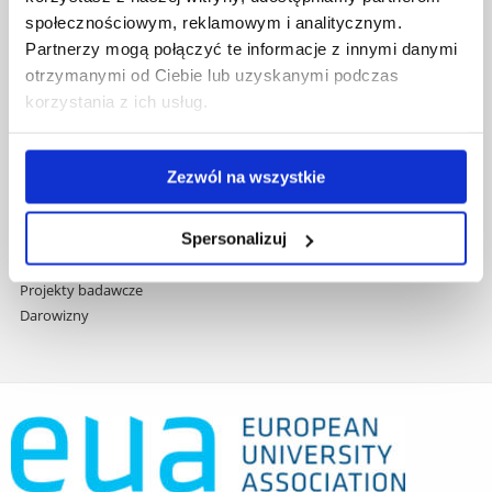
treści
Studia podyplomowe
społecznościowym, reklamowym i analitycznym.
Praca na UR
Partnerzy mogą połączyć te informacje z innymi danymi
Zamówienia publiczne
otrzymanymi od Ciebie lub uzyskanymi podczas
Fundusze strukturalne
korzystania z ich usług.
Projekty współfinansowane przez UE
Projekty realizowane z KPO
Wynajem sal
Zezwól na wszystkie
Domy studenta
Dane kontaktowe
Spersonalizuj
Deklaracja dostępności cyfrowej
Rachunek bankowy UR
Projekty badawcze
Darowizny