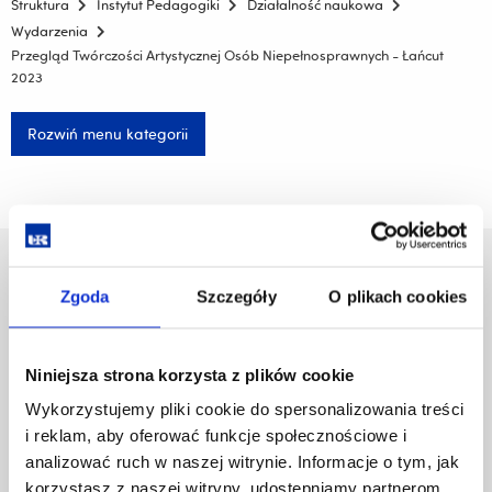
Struktura
Instytut Pedagogiki
Działalność naukowa
Wydarzenia
Przegląd Twórczości Artystycznej Osób Niepełnosprawnych - Łańcut
2023
Rozwiń menu kategorii
Uniwersytet Rzeszowski
Zgoda
Szczegóły
O plikach cookies
Al. Tadeusza Rejtana 16C
35-959 Rzeszów
Niniejsza strona korzysta z plików cookie
Pomiń
Polityka prywatności
nawigację
Mapa serwisu
Wykorzystujemy pliki cookie do spersonalizowania treści
i
Biblioteka
i reklam, aby oferować funkcje społecznościowe i
przejdź
Wydawnictwo
analizować ruch w naszej witrynie. Informacje o tym, jak
do
Covid info
korzystasz z naszej witryny, udostępniamy partnerom