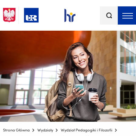
Słowa
kluczowe
Menu - górna belka
Strona Główna
Wydziały
Wydział Pedagogiki i Filozofii