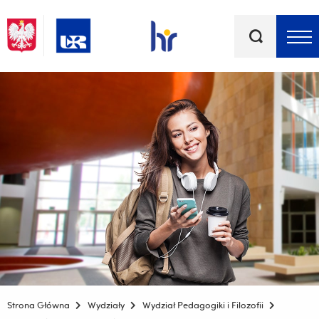
Słowa
kluczowe
Menu - górna belka
Strona Główna
Wydziały
Wydział Pedagogiki i Filozofii