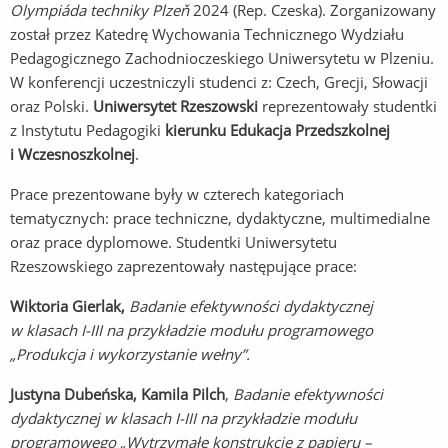
Olympiáda techniky Plzeň
2024 (Rep. Czeska). Zorganizowany
został przez Katedrę Wychowania Technicznego Wydziału
Pedagogicznego Zachodnioczeskiego Uniwersytetu w Plzeniu.
W konferencji uczestniczyli studenci z: Czech, Grecji, Słowacji
oraz Polski.
Uniwersytet Rzeszowski
reprezentowały studentki
z Instytutu Pedagogiki
kierunku Edukacja Przedszkolnej
i Wczesnoszkolnej
.
Prace prezentowane były w czterech kategoriach
tematycznych: prace techniczne, dydaktyczne, multimedialne
oraz prace dyplomowe. Studentki Uniwersytetu
Rzeszowskiego zaprezentowały następujące prace:
Wiktoria Gierlak,
Badanie efektywności dydaktycznej
w klasach I-III na przykładzie modułu programowego
„Produkcja i wykorzystanie wełny”
.
Justyna Dubeńska, Kamila
Pilch
,
Badanie efektywności
dydaktycznej w klasach I-III na przykładzie modułu
programowego „Wytrzymałe konstrukcje z papieru –