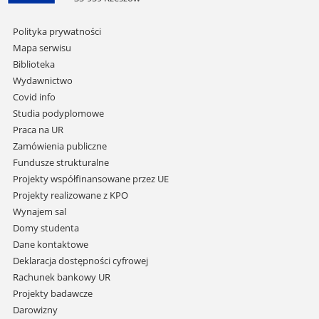
Pomiń
Polityka prywatności
nawigację
Mapa serwisu
i
Biblioteka
przejdź
Wydawnictwo
do
Covid info
treści
Studia podyplomowe
Praca na UR
Zamówienia publiczne
Fundusze strukturalne
Projekty współfinansowane przez UE
Projekty realizowane z KPO
Wynajem sal
Domy studenta
Dane kontaktowe
Deklaracja dostępności cyfrowej
Rachunek bankowy UR
Projekty badawcze
Darowizny