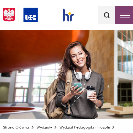
Słowa
kluczowe
Menu - górna belka
Strona Główna
Wydziały
Wydział Pedagogiki i Filozofii