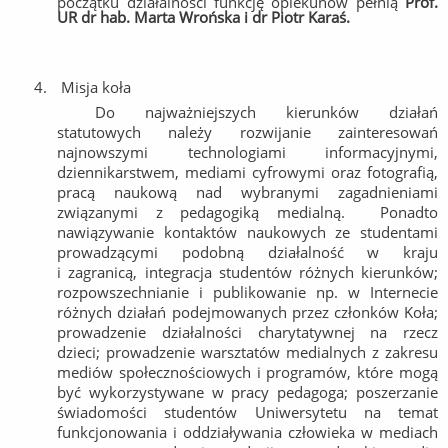
początku działalności funkcję opiekunów pełnią
Prof.
UR dr hab. Marta Wrońska i dr Piotr Karaś.
4.
Misja koła
Do najważniejszych kierunków działań
statutowych należy rozwijanie zainteresowań
najnowszymi technologiami informacyjnymi,
dziennikarstwem, mediami cyfrowymi oraz fotografią,
pracą naukową nad wybranymi zagadnieniami
związanymi z pedagogiką medialną. Ponadto
nawiązywanie kontaktów naukowych ze studentami
prowadzącymi podobną działalność w kraju
i zagranicą, integracja studentów różnych kierunków;
rozpowszechnianie i publikowanie np. w Internecie
różnych działań podejmowanych przez członków Koła;
prowadzenie działalności charytatywnej na rzecz
dzieci; prowadzenie warsztatów medialnych z zakresu
mediów społecznościowych i programów, które mogą
być wykorzystywane w pracy pedagoga; poszerzanie
świadomości studentów Uniwersytetu na temat
funkcjonowania i oddziaływania człowieka w mediach