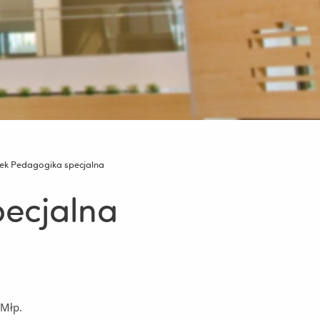
nek Pedagogika specjalna
pecjalna
 Młp.