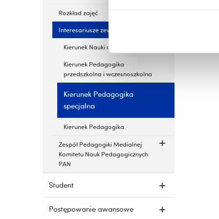
Rozkład zajęć
Interesariusze zewnętrzni
Kierunek Nauki o rodzinie
Kierunek Pedagogika
przedszkolna i wczesnoszkolna
Kierunek Pedagogika
specjalna
Kierunek Pedagogika
Zespół Pedagogiki Medialnej
Komitetu Nauk Pedagogicznych
PAN
Student
Postępowanie awansowe