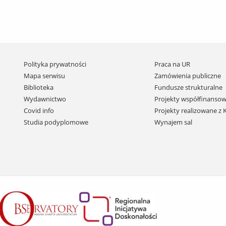
Pomiń
Polityka prywatności
Praca na UR
nawigację
Mapa serwisu
Zamówienia publiczne
i
Biblioteka
Fundusze strukturalne
przejdź
Wydawnictwo
Projekty współfinansow
do
Covid info
Projekty realizowane z
treści
Studia podyplomowe
Wynajem sal