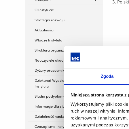
Polsk
O Instytucie
Strategia rozwoju
Aktualności
Władze Instytutu
Struktura organizacyjna Instytutu
Nauczyciele akademiccy
Dyżury pracowników
Zgoda
Dziekanat Wydziału i Sekretariat
Instytutu
Niniejsza strona korzysta z
Studia podyplomowe
Wykorzystujemy pliki cookie 
Informacje dla studentów
ruch w naszej witrynie. Inf
Działalność naukowa
reklamowym i analitycznym. 
uzyskanymi podczas korzysta
Czasopisma Instytutu