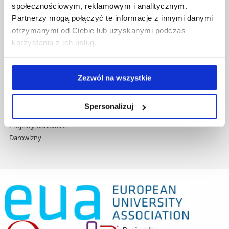
społecznościowym, reklamowym i analitycznym.
Praca na UR
Partnerzy mogą połączyć te informacje z innymi danymi
Zamówienia publiczne
otrzymanymi od Ciebie lub uzyskanymi podczas
Fundusze strukturalne
korzystania z ich usług.
Projekty współfinansowane przez UE
Projekty realizowane z KPO
Wynajem sal
Zezwól na wszystkie
Domy studenta
Dane kontaktowe
Deklaracja dostępności cyfrowej
Spersonalizuj
Rachunek bankowy UR
Projekty badawcze
Darowizny