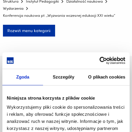
Struktura
Instytut Pedagogiki
Działalność naukowa
Wydarzenia
Konferencja naukowa pt. „Wyzwania wczesnej edukacji XXI wieku”
Rozwiń menu kategorii
Uniwersytet Rzeszowski
Al. Tadeusza Rejtana 16C
Zgoda
Szczegóły
O plikach cookies
35-959 Rzeszów
Pomiń
Polityka prywatności
Niniejsza strona korzysta z plików cookie
nawigację
Mapa serwisu
Wykorzystujemy pliki cookie do spersonalizowania treści
i
Biblioteka
i reklam, aby oferować funkcje społecznościowe i
przejdź
Wydawnictwo
do
analizować ruch w naszej witrynie. Informacje o tym, jak
Covid info
treści
korzystasz z naszej witryny, udostępniamy partnerom
Studia podyplomowe