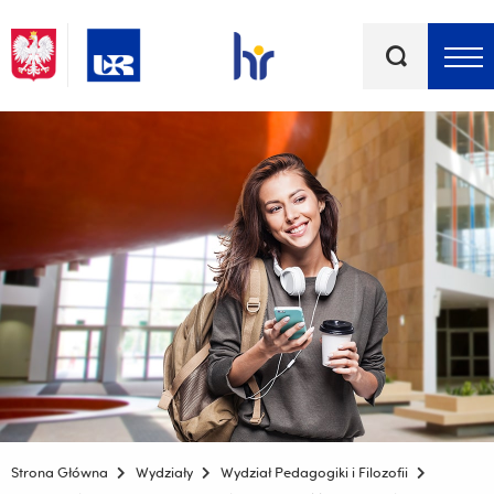
Słowa
kluczowe
Menu - górna belka
Strona Główna
Wydziały
Wydział Pedagogiki i Filozofii