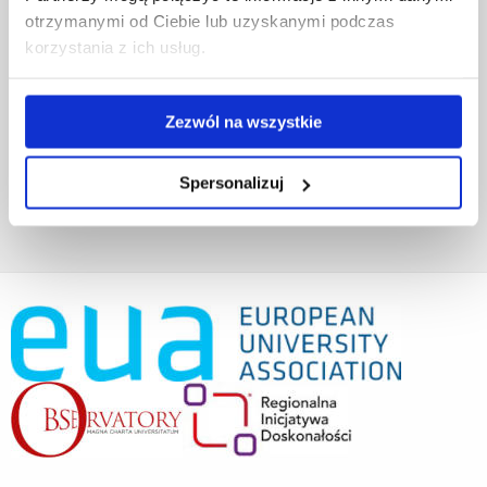
Projekty współfinansowane przez UE
otrzymanymi od Ciebie lub uzyskanymi podczas
Projekty realizowane z KPO
korzystania z ich usług.
Wynajem sal
Domy studenta
Dane kontaktowe
Zezwól na wszystkie
Deklaracja dostępności cyfrowej
Rachunek bankowy UR
Projekty badawcze
Spersonalizuj
Darowizny