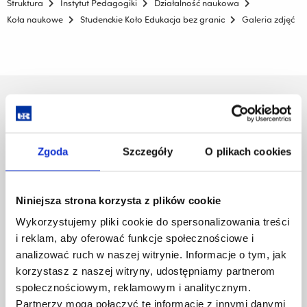
Struktura
Instytut Pedagogiki
Działalność naukowa
Koła naukowe
Studenckie Koło Edukacja bez granic
Galeria zdjęć
Uniwersytet Rzeszowski
Al. Tadeusza Rejtana 16C
35-959 Rzeszów
Zgoda
Szczegóły
O plikach cookies
Pomiń
Polityka prywatności
nawigację
Mapa serwisu
i
Biblioteka
Niniejsza strona korzysta z plików cookie
przejdź
Wydawnictwo
Wykorzystujemy pliki cookie do spersonalizowania treści
do
Covid info
i reklam, aby oferować funkcje społecznościowe i
treści
Studia podyplomowe
analizować ruch w naszej witrynie. Informacje o tym, jak
Praca na UR
korzystasz z naszej witryny, udostępniamy partnerom
Zamówienia publiczne
społecznościowym, reklamowym i analitycznym.
Fundusze strukturalne
Partnerzy mogą połączyć te informacje z innymi danymi