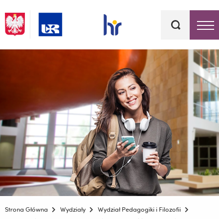
Słowa
kluczowe
Menu - górna belka
Strona Główna
Wydziały
Wydział Pedagogiki i Filozofii